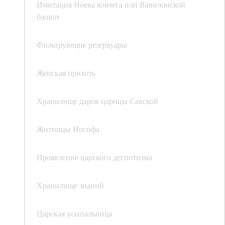
Имитация Ноева ковчега или Вавилонской
башни
Фильтрующие резервуары
Женская прихоть
Хранилище даров царицы Савской
Житницы Иосифа
Проявление царского деспотизма
Хранилище знаний
Царская усыпальница