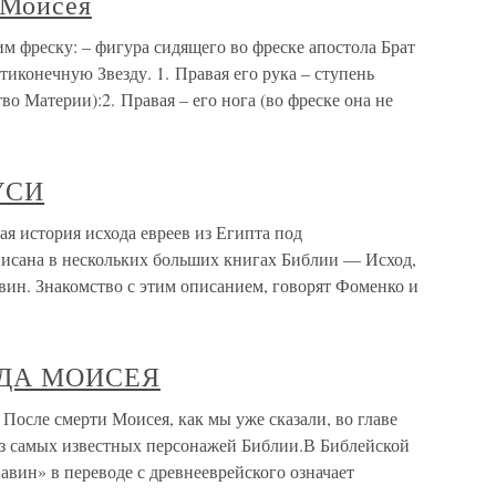
 Моисея
 фреску: – фигура сидящего во фреске апостола Брат
ятиконечную Звезду. 1. Правая его рука – ступень
 Материи):2. Правая – его нога (во фреске она не
УСИ
стория исхода евреев из Египта под
исана в нескольких больших книгах Библии — Исход,
вин. Знакомство с этим описанием, говорят Фоменко и
ДА МОИСЕЯ
смерти Моисея, как мы уже сказали, во главе
из самых известных персонажей Библии.В Библейской
авин» в переводе с древнееврейского означает