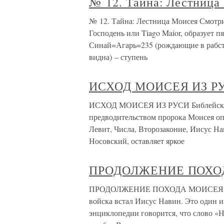
№ 12. Тайна: Лестница
№ 12. Тайна: Лестница Моисея Смотрим
Господень или Tiago Maior, образует п
Синай=Агарь=235 (рождающие в рабство
видна) – ступень
ИСХОД МОИСЕЯ ИЗ Р
ИСХОД МОИСЕЯ ИЗ РУСИ Библейская и
предводительством пророка Моисея оп
Левит, Числа, Второзаконие, Иисус На
Носовский, оставляет яркое
ПРОДОЛЖЕНИЕ ПОХО
ПРОДОЛЖЕНИЕ ПОХОДА МОИСЕЯ После 
войска встал Иисус Навин. Это один 
энциклопедии говорится, что слово «Н