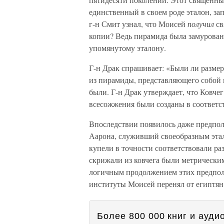
единственный в своем роде эталон, за
г-н Смит узнал, что Моисей
получил
св
копии? Ведь пирамида была замурована
упомянутому эталону.
Г-н Драк спрашивает: «Были ли разме
из пирамиды, представляющего собой 
были. Г-н Драк утверждает, что Ковчег
всесожжения были созданы в соответст
Впоследствии появилось даже предпол
Аарона, служивший своеобразным эта
купели в точности соответствовали ра
скрижали из ковчега были метрическим
логичным продолжением этих предполо
институты Моисей перенял от египтян:
Более 800 000 книг и аудио