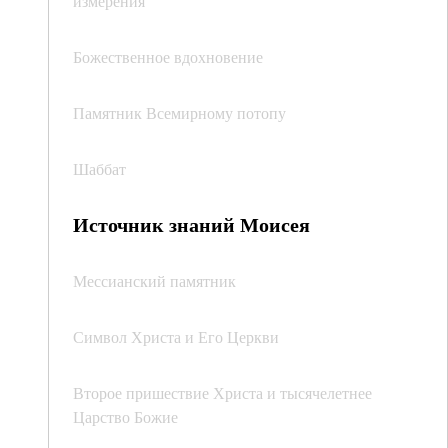
измерения
Божественное вдохновение
Памятник Всемирному потопу
Шаббат
Источник знаний Моисея
Мессианский памятник
Символ Христа и Его Церкви
Второе пришествие Христа и тысячелетнее
Царство Божие