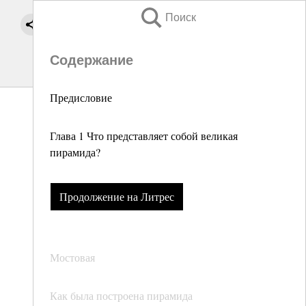
Поиск
Содержание
Предисловие
Глава 1 Что представляет собой великая
пирамида?
Продолжение на Литрес
Мостовая
Как была построена пирамида