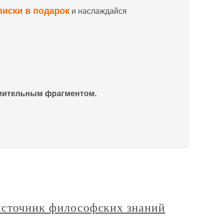
писки в подарок
и наслаждайся
омительным фрагментом.
источник философских знаний