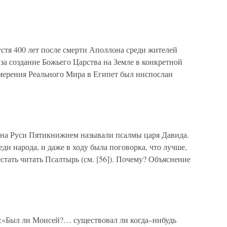
стя 400 лет после смерти Аполлона среди жителей
за создание Божьего Царства на Земле в конкретной
змерения Реального Мира в Египет был ниспослан
 на Руси Пятикнижием называли псалмы царя Давида.
и народа, и даже в ходу была поговорка, что лучше,
естать читать Псалтырь (см. [56]). Почему? Объяснение
:«Был ли Моисей?… существовал ли когда–нибудь