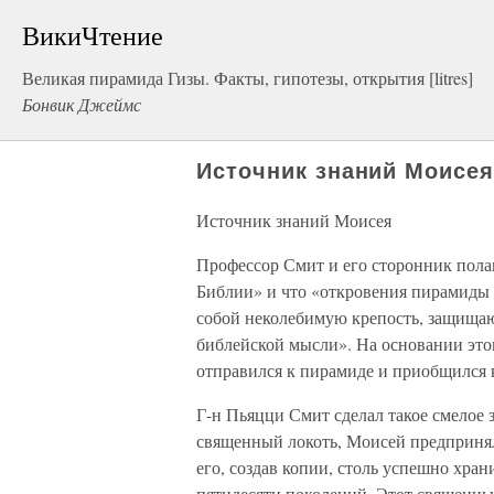
ВикиЧтение
Великая пирамида Гизы. Факты, гипотезы, открытия [litres]
Бонвик Джеймс
Источник знаний Моисе
Источник знаний Моисея
Профессор Смит и его сторонник полаг
Библии» и что «откровения пирамиды
собой неколебимую крепость, защищ
библейской мысли». На основании этог
отправился к пирамиде и приобщился 
Г-н Пьяцци Смит сделал такое смелое 
священный локоть, Моисей предприня
его, создав копии, столь успешно хра
пятидесяти поколений. Этот священный