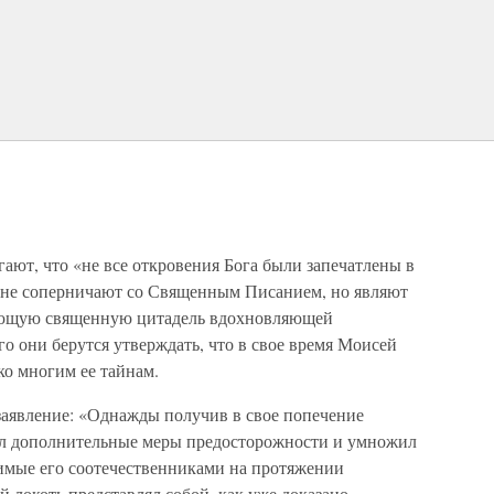
я
ают, что «не все откровения Бога были запечатлены в
 не соперничают со Священным Писанием, но являют
ающую священную цитадель вдохновляющей
о они берутся утверждать, что в свое время Моисей
ко многим ее тайнам.
заявление: «Однажды получив в свое попечение
л дополнительные меры предосторожности и умножил
нимые его соотечественниками на протяжении
 локоть представлял собой, как уже доказано,