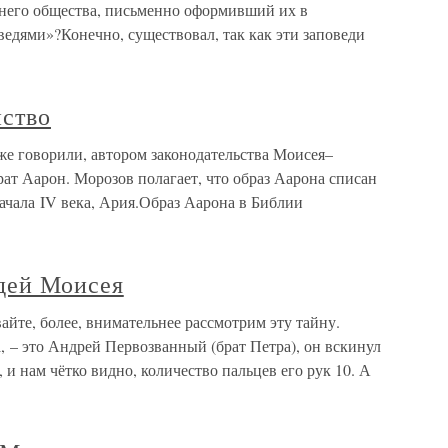
него общества, письменно оформивший их в
едями»?Конечно, существовал, так как эти заповеди
нство
же говорили, автором законодательства Моисея–
ат Аарон. Морозов полагает, что образ Аарона списан
ачала IV века, Ария.Образ Аарона в Библии
едей Моисея
айте, более, внимательнее рассмотрим эту тайну.
, – это Андрей Первозванный (брат Петра), он вскинул
, и нам чётко видно, количество пальцев его рук 10. А