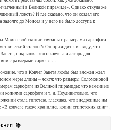
печатленный в Великой пирамиде». Однако откуда же
ященный локоть? И где сказано, что он создал его
 задолго до Моисея и у него не было доступа к
ры Моисеевой скинии связаны с размерами саркофага
метрический эталон?» Он приходит к выводу, что
 Завета, покрышка этого ковчега и алтарь для
вии с размерами саркофага.
ожение, что в Ковчег Завета якобы был вложен жезл
лоном меры длины – локтя; что размеры Соломоновой
змерам саркофага из Великой пирамиды; что каменные
и копиями саркофага и т. д. Неудивительно, что
жений стала гипотеза, гласящая, что внедренные им
 «В ковчеге также хранились копии египетских книг».
книг! 📚