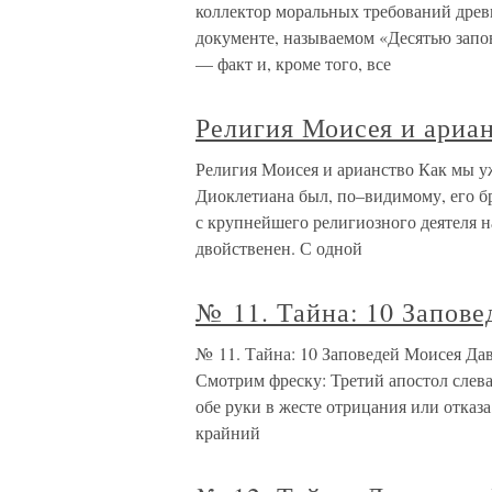
коллектор моральных требований древ
документе, называемом «Десятью запов
— факт и, кроме того, все
Религия Моисея и ариа
Религия Моисея и арианство Как мы у
Диоклетиана был, по–видимому, его бр
с крупнейшего религиозного деятеля н
двойственен. С одной
№ 11. Тайна: 10 Запов
№ 11. Тайна: 10 Заповедей Моисея Дав
Смотрим фреску: Третий апостол слева
обе руки в жесте отрицания или отказа
крайний