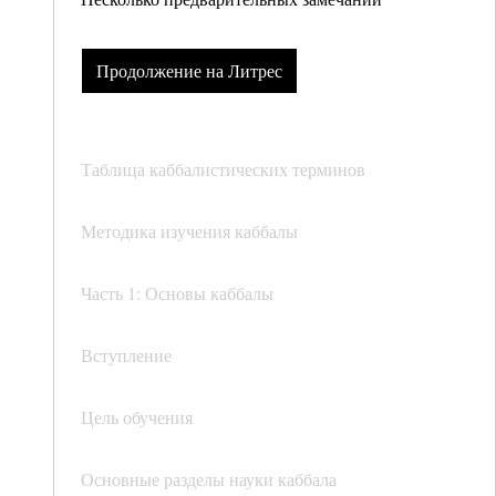
Продолжение на Литрес
Таблица каббалистических терминов
Методика изучения каббалы
Часть 1: Основы каббалы
Вступление
Цель обучения
Основные разделы науки каббала