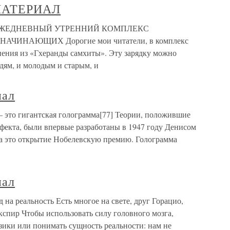
АТЕРИАЛ
ЖЕДНЕВНЫЙ УТРЕННИЙ КОМПЛЕКС
ИНАЮЩИХ Дорогие мои читатели, в комплекс
нения из «Гхеранды самхиты». Эту зарядку можно
дям, и молодым и старым, и
иал
 это гигантская голограмма[77] Теории, положившие
фекта, были впервые разработаны в 1947 году Денисом
за это открытие Нобелевскую премию. Голограмма
иал
на реальность Есть многое на свете, друг Горацио,
кспир Чтобы использовать силу головного мозга,
изики или понимать сущность реальности: нам не