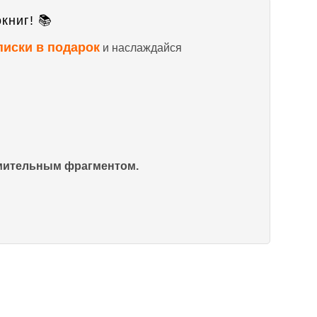
книг! 📚
писки в подарок
и наслаждайся
омительным фрагментом.