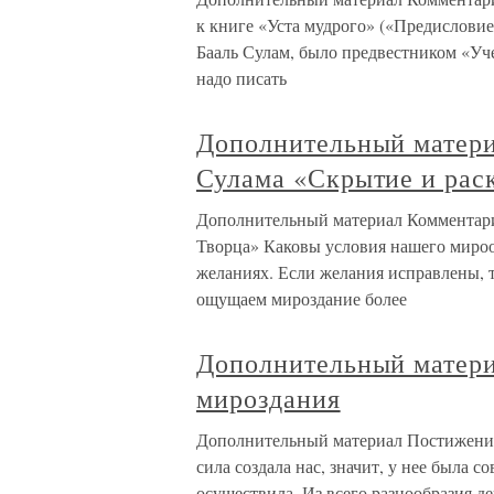
к книге «Уста мудрого» («Предисловие
Бааль Сулам, было предвестником «Уче
надо писать
Дополнительный матери
Сулама «Скрытие и рас
Дополнительный материал Комментарий
Творца» Каковы условия нашего мир
желаниях. Если желания исправлены, т
ощущаем мироздание более
Дополнительный матери
мироздания
Дополнительный материал Постижение
сила создала нас, значит, у нее была с
осуществила. Из всего разнообразия 