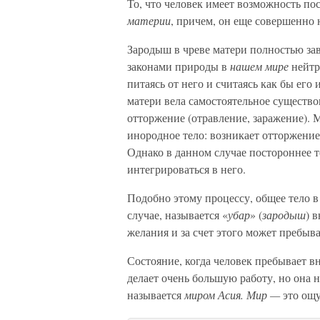
То, что человек имеет возможность по
материи
, причем, он еще совершенно н
Зародыш в чреве матери полностью зави
законами природы в
нашем мире
нейтр
питаясь от него и считаясь как бы его
матери вела самостоятельное существо
отторжение (отравление, заражение). М
инородное тело: возникает отторжение
Однако в данном случае постороннее т
интегрироваться в него.
Подобно этому процессу, общее тело 
случае, называется «
убар
» (
зародыш
) 
желания и за счет этого может пребыва
Состояние, когда человек пребывает вн
делает очень большую работу, но она н
называется
миром Асия. Мир —
это ощу