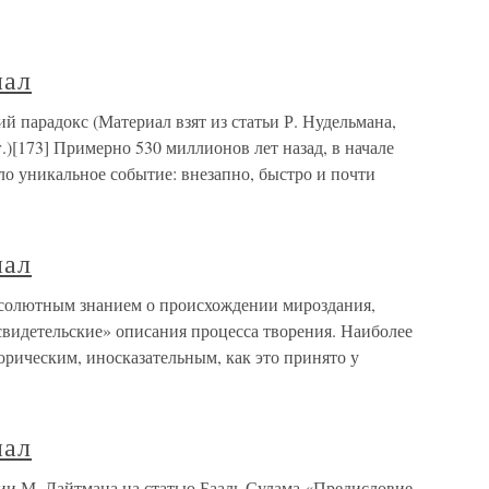
иал
 парадокс (Материал взят из статьи Р. Нудельмана,
.)[173] Примерно 530 миллионов лет назад, в начале
о уникальное событие: внезапно, быстро и почти
иал
солютным знанием о происхождении мироздания,
свидетельские» описания процесса творения. Наиболее
рическим, иносказательным, как это принято у
иал
и М. Лайтмана на статью Бааль Сулама «Предисловие