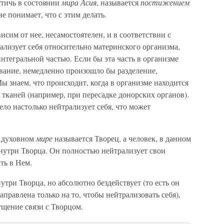
стичь в состоянии
мира Асия
, называется
постижением
е понимает, что с этим делать.
сим от нее, несамостоятелен, и в соответствии с
ализует себя относительно материнского организма,
 интегральной частью. Если бы эта часть в организме
вание, немедленно произошло бы разделение,
ы знаем, что происходит, когда в организме находится
 тканей (например, при пересадке донорских органов).
ело настолько нейтрализует себя, что может
в духовном
мире
называется Творец, а человек, в данном
внутри Творца. Он полностью нейтрализует свои
ть в Нем.
утри Творца, но абсолютно бездействует (то есть он
аправлена только на то, чтобы нейтрализовать себя),
щение связи с Творцом.