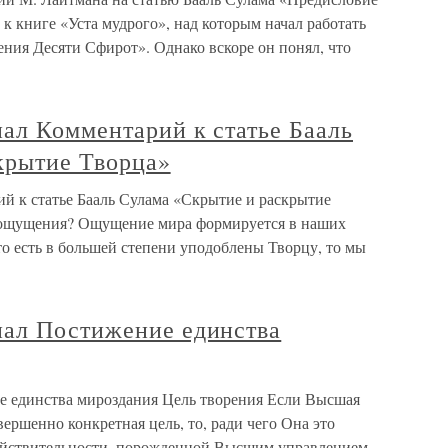
 к книге «Уста мудрого», над которым начал работать
ния Десяти Сфирот». Однако вскоре он понял, что
ал Комментарий к статье Бааль
крытие Творца»
 к статье Бааль Сулама «Скрытие и раскрытие
оощущения? Ощущение мира формируется в наших
о есть в большей степени уподоблены Творцу, то мы
ал Постижение единства
 единства мироздания Цель творения Если Высшая
овершенно конкретная цель, то, ради чего Она это
действительности, порожденной Высшим управлением,