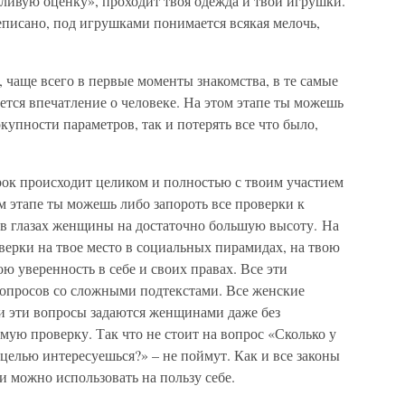
ливую оценку», проходит твоя одежда и твои игрушки.
еписано, под игрушками понимается всякая мелочь,
, чаще всего в первые моменты знакомства, в те самые
ается впечатление о человеке. На этом этапе ты можешь
купности параметров, так и потерять все что было,
ок происходит целиком и полностью с твоим участием
ом этапе ты можешь либо запороть все проверки к
с в глазах женщины на достаточно большую высоту. На
верки на твое место в социальных пирамидах, на твою
ю уверенность в себе и своих правах. Все эти
вопросов со сложными подтекстами. Все женские
 и эти вопросы задаются женщинами даже без
самую проверку. Так что не стоит на вопрос «Сколько у
целью интересуешься?» – не поймут. Как и все законы
и можно использовать на пользу себе.