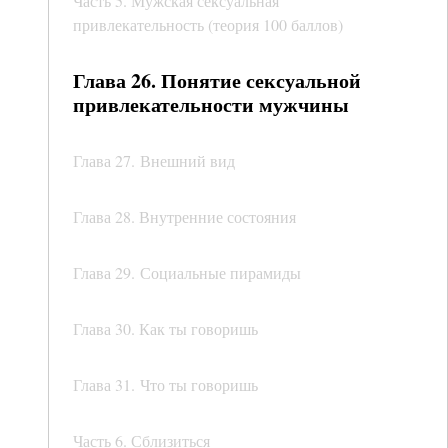
Часть 5. Мужская сексуальная
привлекательность (теория 100 баллов)
Глава 26. Понятие сексуальной
привлекательности мужчины
Глава 27. Внешний вид
Глава 28. Внутренние состояния
Глава 29. Социальные пирамиды
Глава 30. Как ты говоришь
Глава 31. Что ты говоришь
Часть 6. Сблизиться