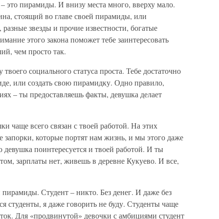
 – это пирамиды. И внизу места много, вверху мало.
на, стоящий во главе своей пирамиды, или
 разные звезды и прочие известности, богатые
мание этого закона поможет тебе заинтересовать
ий, чем просто так.
у твоего социального статуса проста. Тебе достаточно
иде, или создать свою пирамидку. Одно правило,
иях – ты предоставляешь факты, девушка делает
ки чаще всего связан с твоей работой. На этих
запорки, которые портят нам жизнь, и мы этого даже
то девушка поинтересуется и твоей работой. И ты
том, зарплаты нет, живешь в деревне Кукуево. И все,
пирамиды. Студент – никто. Без денег. И даже без
ся студенты, я даже говорить не буду. Студенты чаще
нток. Для «продвинутой» девочки с амбициями студент