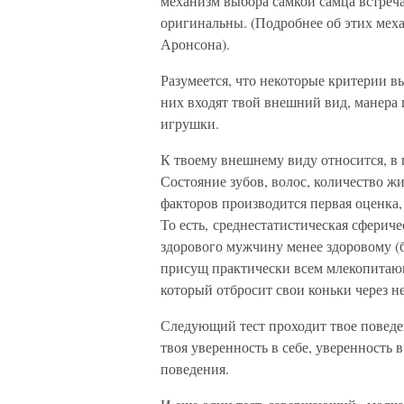
механизм выбора самкой самца встреч
оригинальны. (Подробнее об этих меха
Аронсона).
Разумеется, что некоторые критерии 
них входят твой внешний вид, манера 
игрушки.
К твоему внешнему виду относится, в 
Состояние зубов, волос, количество жи
факторов производится первая оценка,
То есть, среднестатистическая сферич
здорового мужчину менее здоровому (б
присущ практически всем млекопитаю
который отбросит свои коньки через н
Следующий тест проходит твое поведен
твоя уверенность в себе, уверенность 
поведения.