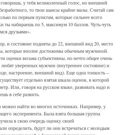
 говоришь, у тебя великолепный голос, но внешний
 безработного, то твои шансы крайне малы. Считай сам
только по первым пунктам, которые сильнее всего
и ты набираешь по 5, максимум 10 баллов. Чуть-чуть
емся друзьями».
вор, и состояние подняты до 22, внешний вид 20, место
тры, которые вполне достижимы обычным мужчиной.
ти оценки весьма субъективны, но нечто общее очень
ы любят уверенных мужчин (внутреннее состояние) и
де, настроение, внешний вид). Еще одна тонкость –
уществует отдельно взятая шкала оценок, в которой
тр. Или, говоря на русском языке, развивать надо и
ешь в себе развить.
 можно найти во многих источниках. Например, у
щего эксперимента. Была взята большая группа
лучила в свою очередь оценку своей
ли определить, будут ли они встречаться с молодым