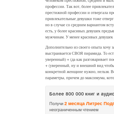
человеком престижной, средней и мал
профессии. Так вот, более привлекате
престижной профессии и отвергала пр
привлекательные девушки тоже отверг
но в случае со средним вариантом вст
есть, у более красивых девушек предъ
мужчинам. У менее красивых девушек 
Дополнительно из своего опыта хочу за
выстраивается СВОЯ пирамида. То ест
уверенный) + (да как разговаривает п
+ (уверенный, ну и внешний вид чтобы 
конкретной женщине нужно, нельзя. В
параметры, причем до максимума, кот
Более 800 000 книг и аудио
2 месяца Литрес Под
Получи
неограниченным чтением