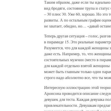
Таким образом, даже если ты идеально
вид бродяги, состояние трупа и статус
– 30 плюс 30. Уже 60, хорошо. Но это 
развиты. А по остальным графам оценк
не хватает, обидно, но… «давай остан
Теперь другая ситуация – голос, разго
в пирамиде 15. Это реальные параме
Разумеется, что для каждой женщины э
даже есть. Например, то, что женщин
состоятельных мужчин (место в пирами
для каждой отдельно взятой женщины с
может быть главным только один параме
строго надо абсолютно все, что ты мож
Интересную иллюстрацию этой теории
Аронсона проводится описание следую
девушек для теста. Каждая девушка по
привлекательности. Девушкам предлага