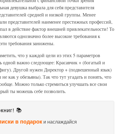
опривлекательной с финансовой точки зрения
льная девушка выбрала для себя представителя
едставителей средней и низкой группы. Менее
али представителей наименее престижных профессий,
упал в действие фактор внешней привлекательности! То
являются однозначно более высокие требования к
эти требования занижены.
метить, что у каждой цели из этих 5 параметров
ь одной важно следующее: Красавчик + (богатый и
офигу). Другой нужен Директор + (подвешенный язык)
не как у обезьяны). Так что тут угадать и понять, что
ообще. Можно только стремиться улучшать все свои
орый ты можешь себе позволить.
книг! 📚
писки в подарок
и наслаждайся