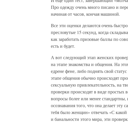
И еще один тест, завершающий «молча
Про одежду очень много писано и пер
начиная от часов, кончая машиной.
Все эти оценки делаются очень быстро
пресловутые 15 секунд, когда складыв
как заработать призовые баллы по сово
есть и будет.
А вот следующий этап женских провер
на этапе знакомства и общения. На эт
едрене фене, либо поднять свой стату
этапе общения обычно происходят про
сексуальную привлекательность, на тво
проверки происходят в виде простых 
вопросы более или менее стандартны,
осознавания того, что она делает эту 
тебя было женщин» отвечать «С какой 
и банальности этого мира, эти проверк