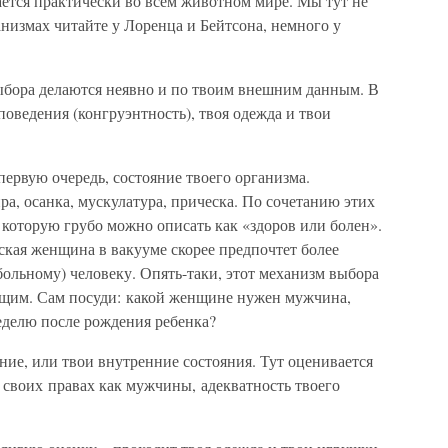
ается практически во всем животном мире. Мы тут не
низмах читайте у Лоренца и Бейтсона, немного у
выбора делаются неявно и по твоим внешним данным. В
поведения (конгруэнтность), твоя одежда и твои
первую очередь, состояние твоего организма.
ра, осанка, мускулатура, прическа. По сочетанию этих
 которую грубо можно описать как «здоров или болен».
еская женщина в вакууме скорее предпочтет более
ольному) человеку. Опять-таки, этот механизм выбора
щим. Сам посуди: какой женщине нужен мужчина,
еделю после рождения ребенка?
ие, или твои внутренние состояния. Тут оценивается
в своих правах как мужчины, адекватность твоего