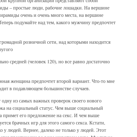
бой крупной организации представляют собой
иды – простые люди, рабочие лошадки. На вершине
пирамиды очень и очень много места, на вершине
Теперь подумайте над тем, какого мужчину предпочтет
 громадной розничной сети, над которыми находится
ругого
льно средней (человек 120), но все равно достаточно
нная женщина предпочтет второй вариант. Что-то мне
ходит в подавляющем большинстве случаев.
 одну из самых важных проверок своего нового
ка на социальный статус. Чем выше социальный
на примет его предложение на секс. И чем выше
ется брачных игр для этого самого секса. Кстати,
о у людей. Вернее, далеко не только у людей. Этот