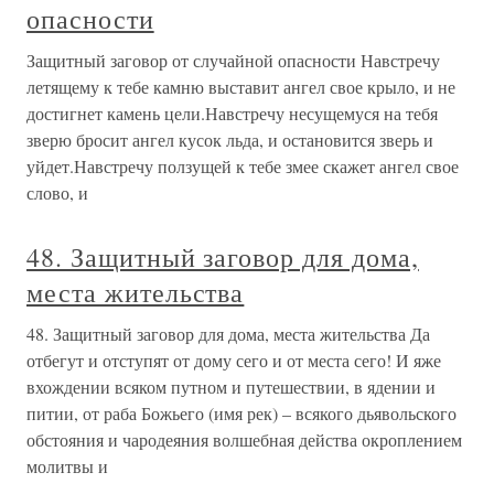
опасности
Защитный заговор от случайной опасности Навстречу
летящему к тебе камню выставит ангел свое крыло, и не
достигнет камень цели.Навстречу несущемуся на тебя
зверю бросит ангел кусок льда, и остановится зверь и
уйдет.Навстречу ползущей к тебе змее скажет ангел свое
слово, и
48. Защитный заговор для дома,
места жительства
48. Защитный заговор для дома, места жительства Да
отбегут и отступят от дому сего и от места сего! И яже
вхождении всяком путном и путешествии, в ядении и
питии, от раба Божьего (имя рек) – всякого дьявольского
обстояния и чародеяния волшебная действа окроплением
молитвы и