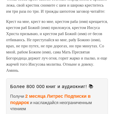
лежа, свой крестик снимите с шеи и широко креститесь
им три раза по три. И трижды шепотом заговор читайте:
Крест на мне, крест во мне, крестом раба (имя) крещается,
крестом раб Божий (имя) приложуся, крестом Иисуса
Христа призываю, и крестом раб Божий (имя) от бесов
отбиваюсь. Не преступайся ко мне, рабу Божию (имя),
врах, не при путех, не при дорогах, ни при минутах. Со
мной, рабом Божим (имя), сама Мать Пресвятая
Богородица держит луч огня, горит жарко и пылко, и еще
жарчей того Иисусова молитва. Отныне и довеку.
Аминь.
Более 800 000 книг и аудиокниг! 📚
2 месяца Литрес Подписки в
Получи
подарок
и наслаждайся неограниченным
чтением