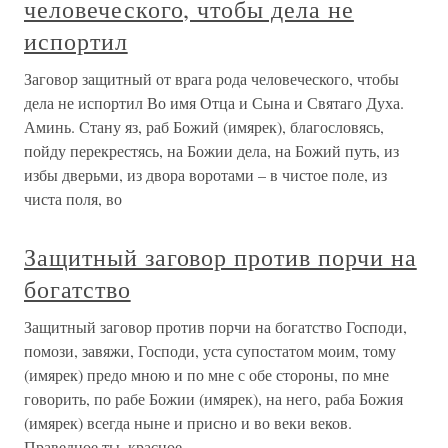
человеческого, чтобы дела не
испортил
Заговор защитный от врага рода человеческого, чтобы
дела не испортил Во имя Отца и Сына и Святаго Духа.
Аминь. Стану яз, раб Божий (имярек), благословясь,
пойду перекрестясь, на Божии дела, на Божий путь, из
избы дверьми, из двора воротами – в чистое поле, из
чиста поля, во
Защитный заговор против порчи на
богатство
Защитный заговор против порчи на богатство Господи,
помози, завяжи, Господи, уста супостатом моим, тому
(имярек) предо мною и по мне с обе стороны, по мне
говорить, по рабе Божии (имярек), на него, раба Божия
(имярек) всегда ныне и присно и во веки веков.
Праведное ты, красное