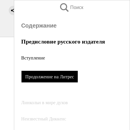
Поиск
Содержание
Предисловие русского издателя
Вступление
Продолжение на Литрес
Линкольн в мире духов
Неизвестный Диккенс