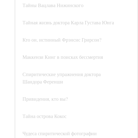
Тайны Вацлава Нижинского
Тайная жизнь доктора Карла Густава Юнга
Кто он, истинный Фрэнсис Грирсон?
Маккензи Кинг в поисках бессмертия
Спиритические упражнения доктора
Шандора Ференши
Привидения, кто вы?
Тайна острова Кокос
Чудеса спиритической фотографии