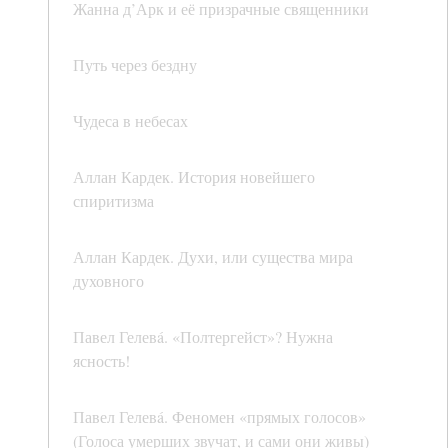
Жанна д’Арк и её призрачные священники
Путь через бездну
Чудеса в небесах
Аллан Кардек. История новейшего
спиритизма
Аллан Кардек. Духи, или существа мира
духовного
Павел Гелевá. «Полтергейст»? Нужна
ясность!
Павел Гелевá. Феномен «прямых голосов»
(Голоса умерших звучат, и сами они живы)