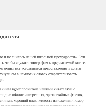
здателя
 что и не снилось нашей школьной премудрости». Эти
ны, чтобы служить эпиграфом к предлагаемой книге.
етающая все устоявшиеся представления и догмы
рзнули бы в немногих словах охарактеризовать
ра.
я книга будет прочитана нашими читателями с
видна: обилие интересных, чрезвычайных фактов,
ениями, хороший язык, живость изложения и юмор.
 выдающихся парапсихологов нашего столетия, а