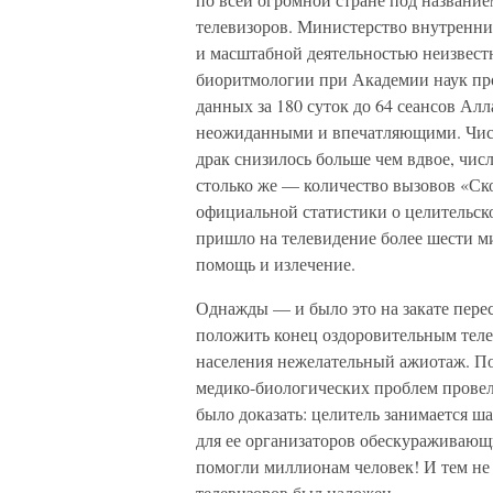
телевизоров. Министерство внутренни
и масштабной деятельностью неизвест
биоритмологии при Академии наук про
данных за 180 суток до 64 сеансов Алл
неожиданными и впечатляющими. Числ
драк снизилось больше чем вдвое, чис
столько же — количество вызовов «Ск
официальной статистики о целительско
пришло на телевидение более шести ми
помощь и излечение.
Однажды — и было это на закате пер
положить конец оздоровительным теле
населения нежелательный ажиотаж. По
медико-биологических проблем провел
было доказать: целитель занимается ш
для ее организаторов обескураживающ
помогли миллионам человек! И тем не 
телевизоров был наложен…