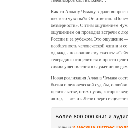
Как-то Аллану Чумаку задали вопрос: 
шестого чувства?» Он ответил: «Поче
безмерности». С этим ощущением Чума
ощущением он проводил встречи с людь
России и за рубежом. Это ощущение — 
необъятность человеческой жизни и е
однажды позволило ему сказать: «Сейч
телерадиофотоцелителя и просто целит
самоосуществления в служении людям
Новая реализация Аллана Чумака состо
бытия и человеческой судьбы, о любви 
целительстве, о тех путях, которые ве
автор, — лечит. Лечит через исцеление
Более 800 000 книг и аудио
2 месяца Литрес Под
Получи