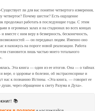
«Существует ли для вас понятие четвертого измерения,
му четвертое? Почему шестое? Есть ощущение
к продолжал работать в последующие годы. С этим
ми в огромных залах и на стадионах во всех концах
и вместе с ним веру в безмерность, бесконечность,
е возможностей — он передавал людям. Именно оно
ас я нахожусь на пороге новой реализации. Работа
еля становится лишь частью моего тотального
».
ялась. Эта книга — один из ее итогов. Она — о тайнах
и вере, о здоровье и болезни, об экстрасенсорике и
дут нас к познанию Истины. «Эта книга, — говорит ее
 души, через обращение к свету Разума и Духа».
книг! 📚
писки в подарок
и наслаждайся