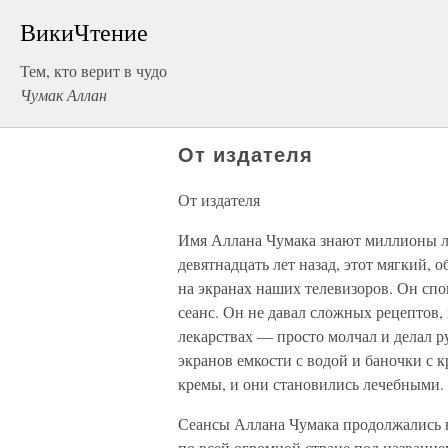
ВикиЧтение
Тем, кто верит в чудо
Чумак Аллан
От издателя
От издателя
Имя Аллана Чумака знают миллионы люд
девятнадцать лет назад, этот мягкий,
на экранах наших телевизоров. Он спо
сеанс. Он не давал сложных рецептов,
лекарствах — просто молчал и делал р
экранов емкости с водой и баночки с 
кремы, и они становились лечебными.
Сеансы Аллана Чумака продолжались н
по всей огромной стране под названи