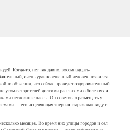
ей. Когда-то, нет так давно, восемнадцать-
 обаятельный, очень уравновешенный человек появился
койно объяснил, что сейчас проведет оздоровительный
 не утомлял зрителей долгими рассказами о болезнях и
уками несложные пассы. Он советовал размещать у
кремами — его исцеляющая энергия «заряжала» воду и
есколько месяцев. Во время них улицы городов и сел
ем Советский Союз вымирали — люди собирались у