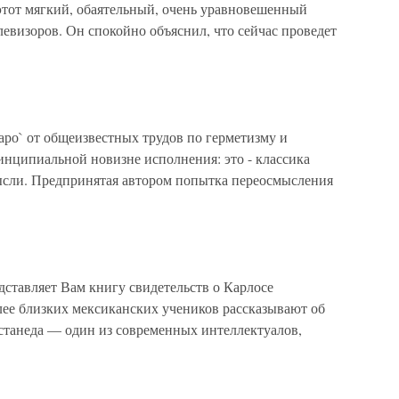
 этот мягкий, обаятельный, очень уравновешенный
левизоров. Он спокойно объяснил, что сейчас проведет
аро` от общеизвестных трудов по герметизму и
инципиальной новизне исполнения: это - классика
ысли. Предпринятая автором попытка переосмысления
дставляет Вам книгу свидетельств о Карлосе
олее близких мексиканских учеников рассказывают об
танеда — один из современных интеллектуалов,