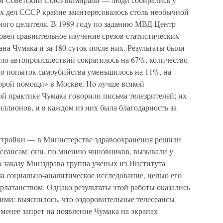
х дел СССР крайне заинтересовалось столь необычной
ного целителя. В 1989 году по заданию МВД Центр
вел сравнительное изучение срезов статистических
ана Чумака и за 180 суток после них. Результаты были
о автопроисшествий сократилось на 67%, количество
ло попыток самоубийства уменьшилось на 11%, на
орой помощи» в Москве. Но лучше всякой
й практике Чумака говорили письма телезрителей; их
ллионов, и в каждом из них была благодарность за
естройки — в Министерстве здравоохранения решили
сеансам: они, по мнению чиновников, вызывали у
 заказу Минздрава группа ученых из Института
а социально-аналитическое исследование, целью его
арлатанством. Однако результаты этой работы оказались
ими: выяснилось, что оздоровительные телесеансы
менее запрет на появление Чумака на экранах