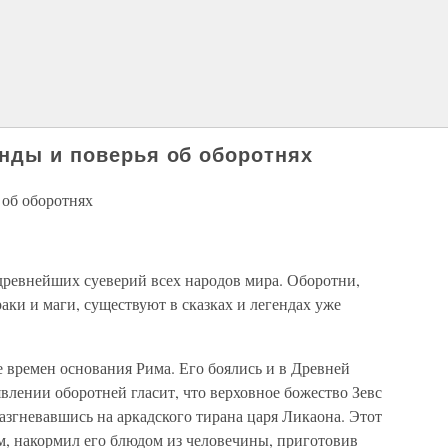
енды и поверья об оборотнях
 об оборотнях
древнейших суеверий всех народов мира. Оборотни,
аки и маги, существуют в сказках и легендах уже
 времен основания Рима. Его боялись и в Древней
явлении оборотней гласит, что верховное божество Зевс
разгневавшись на аркадского тирана царя Ликаона. Этот
м, накормил его блюдом из человечины, приготовив