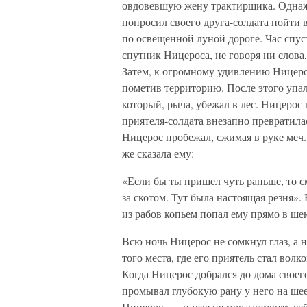
овдовевшую жену трактирщика. Однаж
попросил своего друга-солдата пойти в
по освещенной луной дороге. Час спус
спутник Ницероса, не говоря ни слова,
Затем, к огромному удивлению Ницеро
пометив территорию. После этого упал
который, рыча, убежал в лес. Ницерос п
приятеля-солдата внезапно превратила
Ницерос пробежал, сжимая в руке меч.
же сказала ему:
«Если бы ты пришел чуть раньше, то с
за скотом. Тут была настоящая резня». 
из рабов копьем попал ему прямо в ше
Всю ночь Ницерос не сомкнул глаз, а 
того места, где его приятель стал вол
Когда Ницерос добрался до дома своег
промывал глубокую рану у него на шее
Ницерос, — и уже не мог заставить себ