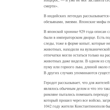
смерти».
В индийских легендах рассказывается 
обезьянами, змеями. Японские мифы по
В японской хронике 929 года описан с
были в императорском дворце. Есть п
следы, тоже в форме копыт, которые н
животных, находили на вулканической 
отпечатки могли остаться только на ра
животных даже видели. В одном из слу
пуму или горного льва, длиной около п
В других случаях упоминаются сущес
Геродот рассказывает, что для жителе
являлось обычным делом и что это так
римляне пытались помешать переходу Г
который прошел через все войско, загр
1042 году жители Константинополя б