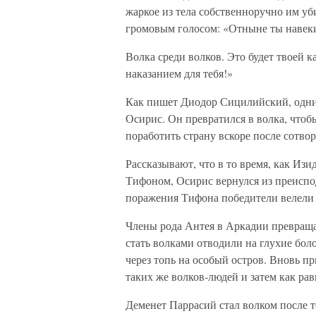
жаркое из тела собственноручно им уб
громовым голосом: «Отныне ты навеки
Волка среди волков. Это будет твоей 
наказанием для тебя!»
Как пишет Диодор Сицилийский, одним
Осирис. Он превратился в волка, чтоб
поработить страну вскоре после сотво
Рассказывают, что в то время, как Изи
Тифоном, Осирис вернулся из преиспод
поражения Тифона победители велели 
Члены рода Антея в Аркадии превраща
стать волками отводили на глухие бол
через топь на особый остров. Вновь п
таких же волков-людей и затем как ра
Деменет Паррасий стал волком после т