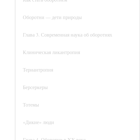
Оборотни — дети природы
Глава 3. Современная наука об оборотнях
Клиническая ликантропия
Териантропия
Берсеркеры
Тотемы
«Дикие» люди
Глава 4. Оборотни в XX веке