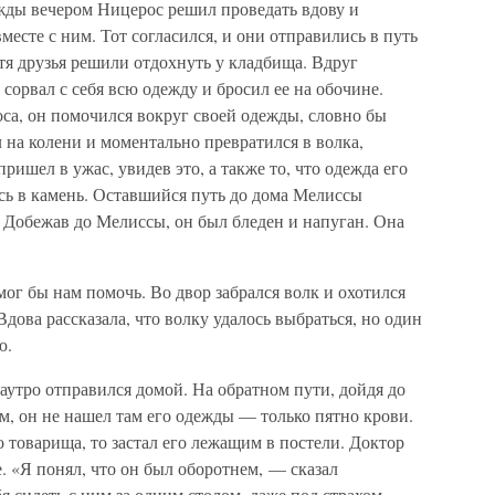
ды вечером Ницерос решил проведать вдову и
месте с ним. Тот согласился, и они отправились в путь
тя друзья решили отдохнуть у кладбища. Вдруг
 сорвал с себя всю одежду и бросил ее на обочине.
са, он помочился вокруг своей одежды, словно бы
 на колени и моментально превратился в волка,
ришел в ужас, увидев это, а также то, что одежда его
сь в камень. Оставшийся путь до дома Мелиссы
 Добежав до Мелиссы, он был бледен и напуган. Она
мог бы нам помочь. Во двор забрался волк и охотился
Вдова рассказала, что волку удалось выбраться, но один
ю.
наутро отправился домой. На обратном пути, дойдя до
ком, он не нашел там его одежды — только пятно крови.
о товарища, то застал его лежащим в постели. Доктор
. «Я понял, что он был оборотнем, — сказал
я сидеть с ним за одним столом, даже под страхом