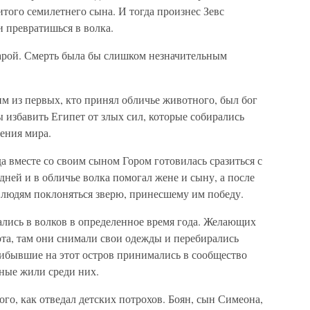
итого семилетнего сына. И тогда произнес Зевс
 превратишься в волка.
карой. Смерть была бы слишком незначительным
 из первых, кто принял обличье животного, был бог
ы избавить Египет от злых сил, которые собирались
рения мира.
да вместе со своим сыном Гором готовилась сразиться с
ней и в обличье волка помогал жене и сыну, а после
людям поклоняться зверю, принесшему им победу.
лись в волков в определенное время года. Желающих
ота, там они снимали свои одежды и перебирались
рибывшие на этот остров принимались в сообщество
вные жили среди них.
ого, как отведал детских потрохов. Боян, сын Симеона,