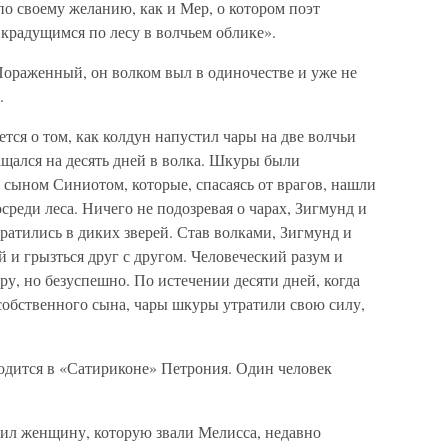
по своему желанию, как и Мер, о котором поэт
 крадущимся по лесу в волчьем облике».
ораженный, он волком выл в одиночестве и уже не
.
тся о том, как колдун напустил чары на две волчьи
ащался на десять дней в волка. Шкуры были
сыном Синиотом, которые, спасаясь от врагов, нашли
среди леса. Ничего не подозревая о чарах, Зигмунд и
атились в диких зверей. Став волками, Зигмунд и
й и грызться друг с другом. Человеческий разум и
ру, но безуспешно. По истечении десяти дней, когда
собственного сына, чары шкуры утратили свою силу,
одится в «Сатириконе» Петрония. Один человек
бил женщину, которую звали Мелисса, недавно