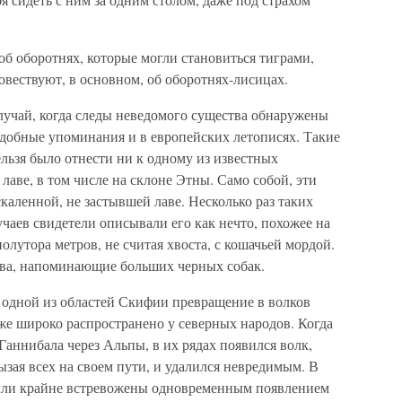
об оборотнях, которые могли становиться тиграми,
вествуют, в основном, об оборотнях-лисицах.
лучай, когда следы неведомого существа обнаружены
одобные упоминания и в европейских летописях. Такие
ельзя было отнести ни к одному из известных
лаве, в том числе на склоне Этны. Само собой, эти
скаленной, не застывшей лаве. Несколько раз таких
чаев свидетели описывали его как нечто, похожее на
олутора метров, не считая хвоста, с кошачьей мордой.
тва, напоминающие больших черных собак.
й одной из областей Скифии превращение в волков
же широко распространено у северных народов. Когда
аннибала через Альпы, в их рядах появился волк,
ызая всех на своем пути, и удалился невредимым. В
ыли крайне встревожены одновременным появлением