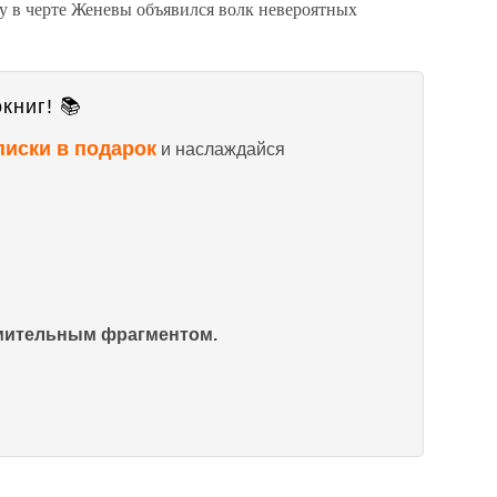
оду в черте Женевы объявился волк невероятных
книг! 📚
писки в подарок
и наслаждайся
омительным фрагментом.