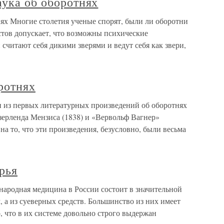
аука об оборотнях
нях Многие столетия ученые спорят, были ли оборотни
стов допускает, что возможны психические
 считают себя дикими зверями и ведут себя как звери,
ротнях
 из первых литературных произведений об оборотнях
ерленда Мензиса (1838) и «Вервольф Вагнер»
а то, что эти произведения, безусловно, были весьма
рья
народная медицина в России состоит в значительной
, а из суеверных средств. Большинство из них имеет
, что в их системе довольно строго выдержан