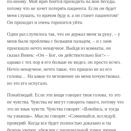
по-иному. Мой врач боится приходить на мои беседы,
потому что не хочет потерять пациента. Если он будет
меня слушать, то врачом буду я, а он станет пациентом!
Он приходит и очень торопится уйти.
Один раз случилось так, что он держал меня за руку, – у
меня были проблемы с большим пальцем, – и с ним
произошло нечто ненаучное. Выйдя из комнаты, он
сказал Вивек: «Он – Бог, он действительно Бог!» –
однако с тех пор я его больше не видел, он просто исчез.
Нечто ненаучное, нечто такое, что пришло не из его
головы… На какое-то мгновение он меня почувствовал,
но это его испугало.
Понаблюдай. Если эти вещи говорит твоя голова, то это
не чувства. Чувства не могут говорить такого, потому что
это не язык чувств. Чувства говорят: «Влюбись, и тогда
ты узнаешь». Мысли говорят: «Сомневайся, исследуй,
проверяй. Когда все будет полностью доказано и ты
будешь уверен, убежден с рациональной точки зрения,