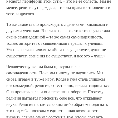
касается периферии этой сути, – это не ее область. Тем не
менее, религия утверждала, что она права в отношении и
того, и другого.
То же самое стало происходить с физиками, химиками и
другими учеными. В начале нашего столетия наука стала
очень самонадеянной – та же самая самонадеянность,
только авторитет от священников перешел к ученым.
Ученые начали заявлять: «Бога не существует, души не
существует, сознания не существует, и все это – чушь».
Человечеству всегда была присуща такая
самонадеянность. Пока мы ничему не научились. Мы
снова играем в ту же игру. Когда наука стала слишком
высокомерной, религия, естественно, начала защищаться.
Она проигрывала, и она перешла к обороне. Поэтому
религия пытается присвоить себе все, что открывает
наука. Религия пытается каким-либо образом подогнать
это под себя, поскольку единственная возможность
выжить для нее сейчас состоит в том, чтобы доказать