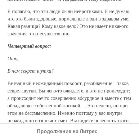
Я полагаю, что эти люди были невротиками. Я не думаю,
что это были здоровые, нормальные люди в здравом уме.
Какая разница? Кому какое дело? Это не имеет никакого
значения, это несущественно.
Четвертый вопрос:
Ошо,
В чем секрет шутки?
Внезапный неожиданный поворот, разоблачение – таков
секрет шутки. Вы чего-то ожидаете, и это не происходит;
а происходит нечто совершенно абсурдное и вместе с тем
обладающее собственной логикой… Это нелепо, но при
этом не бессмысленно. Именно поэтому у вас внутри
неожиданно возникает смех. Вы видите нелепость этого,
но видите также и логику. Это неожиданно – если это
Продолжение на Литрес
ожидаемо, это не вызывает у вас смеха. Если шутка вам