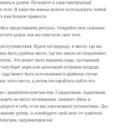
зоваться ду­шем. Положите в саше (матерчатый
те тело. В качестве ванны можете использовать любой
о вам больше нравится.
бя к предсто­ящему ритуалу. Откройте свое сознание
тите разум, как вы очисти­ли свое тело.
я путеше­ствия. Идите на природу, в место, где вы
но быть удобное место, где вас никто не потревожит,
ментов. Это может быть вершина горы, пустын­ный
стый берег моря или маленький островок посреди
и сада может быть использована в крайнем случае.
у этого места, а потом постарайтесь найти его.
на с аромати­ческим маслом. Сандаловым, ладановым,
идете на место посвящения, снимите обувь и
ридите в себя, если вас взволновало путешествие. Ды­
альному ритму, и освободите свой мозг от суматохи
 энергиям, окружающим вас.