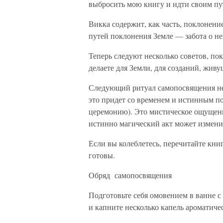
выбросить мою книгу и идти своим пут
Викка содержит, как часть, поклонени
путей поклонения Земле — забота о не
Теперь следуют несколько советов, по
делаете для Зем­ли, для созданий, жив
Следующий ритуал самопосвящения не п
это придет со вре­менем и истинным п
церемонию). Это мистическое ощущени
истинно ма­гический акт может измени
Если вы колеблетесь, перечитайте книг
готовы.
Обряд самопосвящения
Подготовьте себя омовением в ванне 
и капните не­сколько капель ароматичес