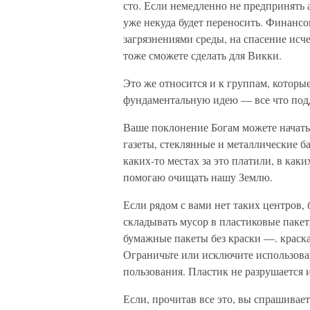
сто. Если немедленно не предпринять 
уже некуда будет переносить. Финансо
загрязнениями среды, на спасение исч
тоже сможете сделать для Викки.
Это же относится и к группам, которы
фундаменталь­ную идею — все что под
Ваше поклонение Богам можете начать с
газеты, стек­лянные и металлические б
каких-то местах за это платили, в каки
помогаю очищать нашу Землю.
Если рядом с вами нет таких центров, 
складывать мусор в пластиковые паке
бумажные пакеты без краски —. краск
Ограничьте или исключите использован
пользования. Плас­тик не разрушается 
Если, прочитав все это, вы спрашивает