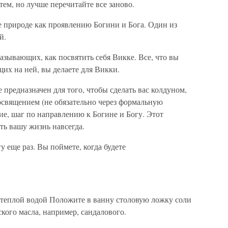
ем, но лучше перечитайте все заново.
е природе как проявлению Богини и Бога. Один из
й.
казывающих, как посвятить себя Викке. Все, что вы
ущих на ней, вы делаете для Викки.
редназначен для того, чтобы сделать вас колдуном,
освящением (не обязательно через формальную
е, шаг по направлению к Богине и Богу. Этот
ть вашу жизнь навсегда.
у еще раз. Вы поймете, когда будете
с теплой водой Положите в ванну столовую ложку соли
кого масла, например, сан­далового.