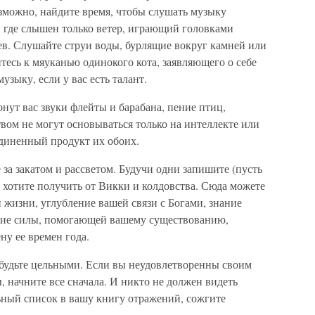
озможно, найдите время, чтобы слу­шать музыку
, где слышен только ветер, играющий головками
в. Слушайте струи во­ды, бурлящие вокруг камней или
есь к мяуканью одинокого кота, заявляющего о себе
узыку, если у вас есть талант.
нут вас звуки флейты и барабана, пение птиц,
вом не могут основываться только на интеллекте или
­диненный продукт их обоих.
 за закатом и рассветом. Будучи одни запишите (пусть
ы хотите получить от Викки и колдовства. Сюда можете
жизни, углубление вашей связи с Богами, знание
ение силы, помогающей вашему существованию,
ну ее времен года.
будьте цель­ными. Если вы неудовлетворенны своим
, начните все сначала. И ник­то не должен видеть
ьный список в вашу книгу отражений, сожгите