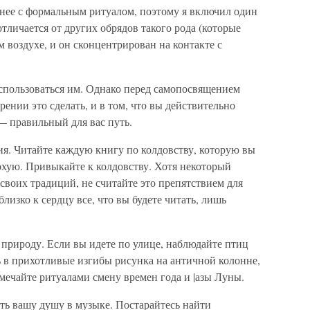
нее с фор­мальным ритуалом, поэтому я включил один
тличается от других об­рядов такого рода (которые
 воздухе, и он сконцентрирован на контак­те с
оспользовать­ся им. Однако перед самопосвящением
ении это сделать, и в том, что вы действительно
 — правильный для вас путь.
ия. Читайте каждую книгу по колдовству, которую вы
охую. Привыкайте к кол­довству. Хотя некоторый
 своих традиций, не считайте это препятствием для
близко к сердцу все, что вы будете читать, лишь
 природу. Если вы идете по улице, наблюдайте птиц
ь в прихотливые изгибы рисунка на античной колонне,
тмечайте ритуалами смену времен года и |азы Луны.
ть вашу ду­шу в музыке. Постарайтесь найти