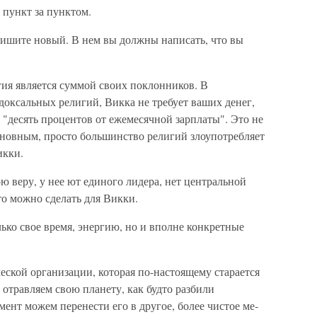
 пункт за пунк­том.
пишите новый. В нем вы должны написать, что вы
гия является суммой своих поклонников. В
ксальных религий, Викка не требу­ет ваших денег,
: "десять процентов от ежемесячной зарплаты". Это не
основным, просто большинство религий злоупотребляет
икки.
ю веру, у нее ют единого лидера, нет центральной
то можно сделать для Викки.
лько свое время, энергию, но и вполне конкретные
ской организации, которая по-настоящему старается
отравляем свою планету, как будто разбили
мент можем перенести его в другое, более чистое ме­