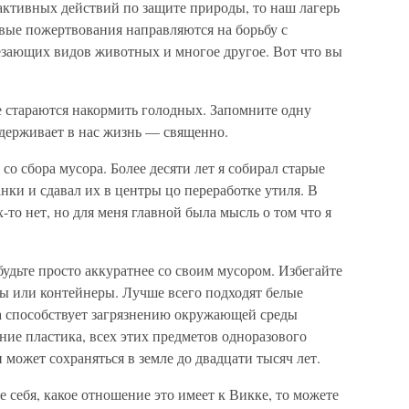
активных дей­ствий по защите природы, то наш лагерь
вые пожертвования направ­ляются на борьбу с
езающих видов животных и многое другое. Вот что вы
е стараются накормить голодных. Запомните одну
держивает в нас жизнь — священно.
о сбора мусора. Более десяти лет я собирал старые
анки и сдавал их в центры цо переработке утиля. В
х-то нет, но для меня главной была мысль о том что я
будьте просто аккуратнее со своим мусором. Избегайте
ты или контейнеры. Лучше всего подходят белые
а способствует загрязнению окружающей среды
ие пластика, всех этих предметов одноразового
и может сохраняться в земле до двадцати тысяч лет.
е себя, какое отношение это имеет к Викке, то можете