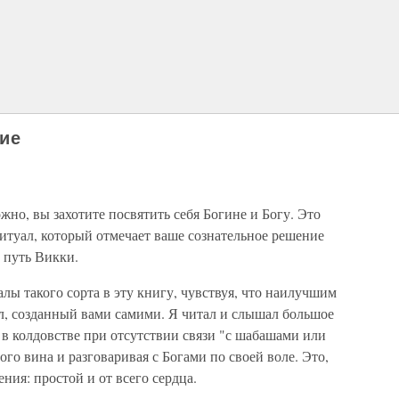
ие
но, вы за­хотите посвятить себя Богине и Богу. Это
туал, который отмечает ва­ше сознательное решение
 путь Викки.
алы такого сорта в эту книгу, чувствуя, что наилучшим
, созданный вами сами­ми. Я читал и слышал большое
л в колдовстве при отсутствии связи "с шабашами или
ого вина и разговаривая с Богами по своей воле. Это,
ия: простой и от всего сердца.