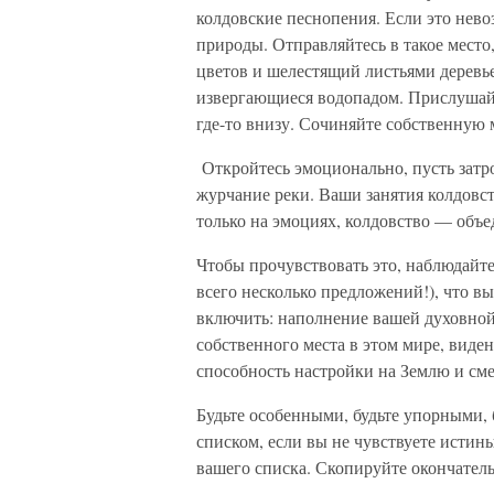
колдовские песнопе­ния. Если это нев
природы. Отправляйтесь в такое место
цветов и шелестящий листьями деревье
извергающиеся водопадом. Прислушайт
где-то внизу. Сочиняйте собственную м
Откройтесь эмоционально, пусть затро
журчание реки. Ваши занятия колдовст
только на эмоциях, колдовство — объе
Чтобы прочувствовать это, наблюдайте
всего несколь­ко предложений!), что в
включить: наполнение вашей духовной 
собственного места в этом мире, вид
способность на­стройки на Землю и сме
Будьте особенными, будьте упорными, 
списком, если вы не чувствуете истины
вашего списка. Скопируйте окон­чател