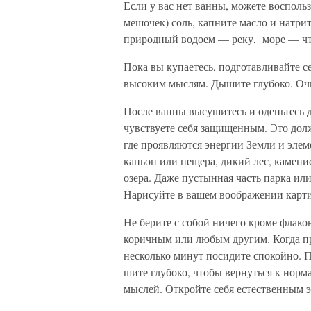
Если у вас нет ванны, можете восполь
мешочек) соль, капните масло и натри
природный водоем — реку, море — чт
Пока вы купаетесь, подготавливайте се
высоким мыслям. Дышите глубоко. Очис
После ванны высушитесь и оденьтесь дл
чувствуете се­бя защищенным. Это долж
где проявляются энергии Зем­ли и эле
каньон или пещера, дикий лес, камени
озера. Даже пус­тынная часть парка ил
Нарисуйте в вашем воображении кар­тин
Не берите с собой ничего кроме флако
коричным или любым другим. Когда пр
несколько минут посидите спокойно. П
шите глубоко, чтобы вернуться к норм
мыслей. Откройте се­бя естественным