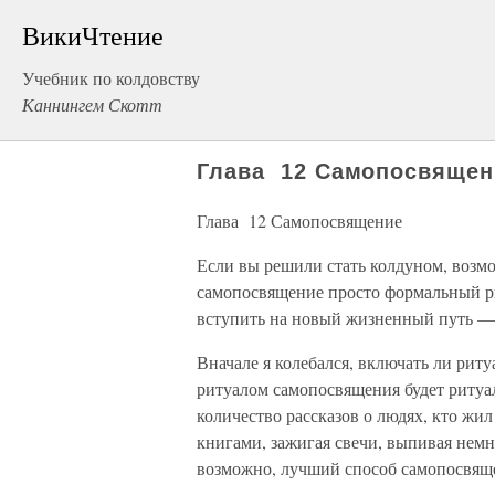
ВикиЧтение
Учебник по колдовству
Каннингем Скотт
Глава 12 Самопосвящен
Глава 12 Самопосвящение
Если вы решили стать колдуном, возмож
самопосвяще­ние просто формальный ри
вступить на новый жизнен­ный путь —
Вначале я колебался, включать ли риту
ритуалом самопосвящения будет ритуал
количество рассказов о людях, кто жи
книгами, зажигая свечи, выпивая не­мн
возможно, лучший способ самопосвящен