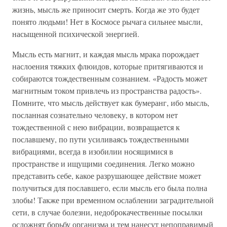
жизнь, мысль же приносит смерть. Когда же это будет
понято людьми! Нет в Космосе рычага сильнее мысли,
насыщенной психической энергией.
Мысль есть магнит, и каждая мысль мрака порождает
наслоения тяжких флюидов, которые притягиваются и
собираются тождественным сознанием. «Радость может
магнитным током привлечь из пространства радость».
Помните, что мысль действует как бумеранг, ибо мысль,
посланная сознательно человеку, в котором нет
тождественной с нею вибрации, возвращается к
пославшему, по пути усиливаясь тождественными
вибрациями, всегда в изобилии носящимися в
пространстве и ищущими соединения. Легко можно
представить себе, какое разрушающее действие может
получиться для пославшего, если мысль его была полна
злобы! Также при временном ослаблении заградительной
сети, в случае болезни, недоброкачественные посылки
осложнят борьбу организма и тем нанесут непоправимый