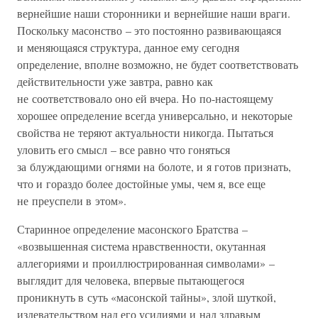
вернейшие наши сторонники и вернейшие наши враги.
Поскольку масонство – это постоянно развивающаяся
и меняющаяся структура, данное ему сегодня
определение, вполне возможно, не будет соответствовать
действительности уже завтра, равно как
не соответствовало оно ей вчера. Но по-настоящему
хорошее определение всегда универсально, и некоторые
свойства не теряют актуальности никогда. Пытаться
уловить его смысл – все равно что гоняться
за блуждающими огнями на болоте, и я готов признать,
что и гораздо более достойные умы, чем я, все еще
не преуспели в этом».
Старинное определение масонского Братства –
«возвышенная система нравственности, окутанная
аллегориями и проиллюстрированная символами» –
выглядит для человека, впервые пытающегося
проникнуть в суть «масонской тайны», злой шуткой,
издевательством над его усилиями и над здравым