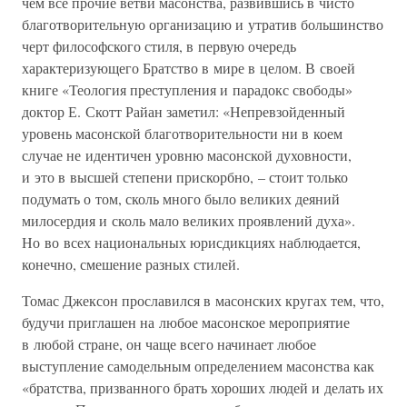
чем все прочие ветви масонства, развившись в чисто
благотворительную организацию и утратив большинство
черт философского стиля, в первую очередь
характеризующего Братство в мире в целом. В своей
книге «Теология преступления и парадокс свободы»
доктор Е. Скотт Райан заметил: «Непревзойденный
уровень масонской благотворительности ни в коем
случае не идентичен уровню масонской духовности,
и это в высшей степени прискорбно, – стоит только
подумать о том, сколь много было великих деяний
милосердия и сколь мало великих проявлений духа».
Но во всех национальных юрисдикциях наблюдается,
конечно, смешение разных стилей.
Томас Джексон прославился в масонских кругах тем, что,
будучи приглашен на любое масонское мероприятие
в любой стране, он чаще всего начинает любое
выступление самодельным определением масонства как
«братства, призванного брать хороших людей и делать их