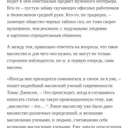
видит в нем обветшалый предмет музейного интерьера.
Кто-то – пустую забаву скучающих офисных работников
и бизнесменов средней руки. Кто-то, по традиции, –
зловещее общество черных тайных сил, но тоже скорее
мультяшное, чем реальное, с ходульными злодеями
и картинно отрицательным обаянием.
А между тем, правильно ответить на вопросы, что такое
масонство и для чего оно нужно, не могут не только
сторонние наблюдатели, но и, в первую очередь, сами
масоны.
«Иногда мне приходится сомневаться, в своем ли я уме, –
пишет виднейший масонский ученый современности
Томас Джексон. – Это происходит, когда я соглашаюсь
написать статью на такую провокационную тему, как
„масонство – это… “. Ранее масонству уже было дано
множество различных определений, и великими
масонскими учеными, и людьми, считавшими себя
великими масонскими учеными. Ему давали определения