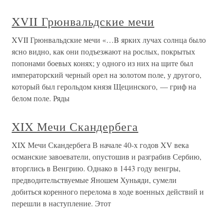
XVII Грюнвальдские мечи
XVII Грюнвальдские мечи «…B ярких лучах солнца было
ясно видно, как они подъезжают на рослых, покрытых
попонами боевых конях; у одного из них на щите был
императорский черный орел на золотом поле, у другого,
который был герольдом князя Щецинского, — гриф на
белом поле. Ряды
XIX Мечи Скандербега
XIX Мечи Скандербега В начале 40-х годов XV века
османские завоеватели, опустошив и разграбив Сербию,
вторглись в Венгрию. Однако в 1443 году венгры,
предводительствуемые Яношем Хуньяди, сумели
добиться коренного перелома в ходе военных действий и
перешли в наступление. Этот