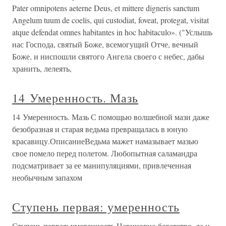
Pater omnipotens aeterne Deus, et mittere digneris sanctum
Angelum tuum de coelis, qui custodiat, foveat, protegat, visitat
atque defendat omnes habitantes in hoc habitaculo». ("Услышь
нас Господа, святый Боже, всемогущий Отче, вечный
Боже, и ниспошли святого Ангела своего с небес, дабы
хранить, лелеять,
14 Умеренность. Мазь
14 Умеренность. Мазь С помощью волшебной мази даже
безобразная и старая ведьма превращалась в юную
красавицу.ОписаниеВедьма мажет намазывает мазью
свое помело перед полетом. Любопытная саламандра
подсматривает за ее манипуляциями, привлеченная
необычным запахом
Ступень первая: умеренность
Ступень первая: умеренность Невиновно богатство, да и