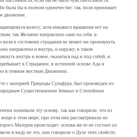
ибо была бы в полном одиночестве: так, воля принимает
ое движение.
щающемуся колесу; хотя никакого вращения нет на
твам; так Желание направлено само на себя, и
 и воля в состоянии страдания не может ни проникнуть
 она направлена и внутрь, и наружу; в таком
кнуть внутрь и вовне, оказаться над и под собой, и
 пребывает в Страдании, в истинной основе Ада и
ено в темном жестком Движении.
те с материей Природы Сульфура, был произведен из
Природным Существованием Земных и Стихийных
пени понимали эту основу, так как говорили, что из
 вещи в этом мире; при этом они рассматривали не
торого Материя происходит: основа же ее не состоит из
ели в виду не это, они говорили о Духе этих свойств;