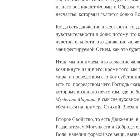
из него возникают Формы и Образы; м
несчастья, которая и является болью В
Когда есть движение в жесткости, тогд
чувствительности и боли; потому что к
чувствительности: это движение являе
манифестируемой Огнем, как это будет
Итак, мы понимаем, что желаение являе
возникнуть из ничего; кроме того, мы
мира, и посредством его Бог субстанц
есть то, посредством чего Господь сказ
которому возникло нечто там, где не б
Mysterium Magnum,
в смысле духовном
убедиться на примере Стихий, Звезд и
Второе Свойство, то есть Движение, в
Разделителем Могуществ и Добродетеле
Воля, наделил формой все вещи, вызва