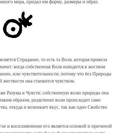
жного мира, придал им форму, размеры и образ.
яется Страдание, то есть та Воля, которая привела
значит: когда собственная Воля находится в жестком
анию, или чувствительности; потому что без Природы
й жесткости она станвится чувством.
акже Разума и Чувств; собственную волю природы она
 таким образом, разделение воли происходит само
тва, откуда и возникает вкус, так как одно Свойство
гое и воспламенение его является основой и причиной
вии пассивности; если бы не было чувствительности,