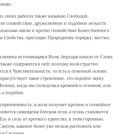
 ниже.
ых своих работах также называю Свободой,
ное спокойствие, дружелюбное и подобное легкости
насколько мягко и кротко спокойствие Божественного
ри Свойства, присущие Природному порядку, жестки,
аключена источающаяся Воля, берущая начало от Слова
акже содержится в ней; поэтому воля страстно
тся к Чувствительности, то есть к огненной основе:
 присутствует такое стремление, это подобно звуку
олнии, когда мы пользуемся кремнем и огнивом, или
ь о подобии.
сприимчивость, и воля получает кроткое и спокойное
ановится сияющеим блеском огня, а огонь становится
Ens
и силу от кроткого единства: в этом горениии,
жатия, каковое более уже нельзя распознать или
тся Сжатием.