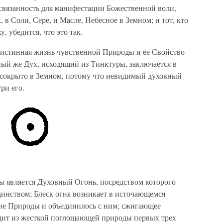
 связанность для манифестации Божественной воли,
, в Соли, Сере, и Масле, Небесное в Земном; и тот, кто
, убедится, что это так.
а истинная жизнь чувственной Природы и ее Свойство
ый же Дух, исходящий из Тинктуры, заключается в
а сокрыто в Земном, потому что невидимый духовный
ри его.
 является Духовный Огонь, посредством которого
инством; Блеск огня возникает в источающемся
ние Природы и объединилось с ним; сжигающее
одит из жесткой поглощающей природы первых трех