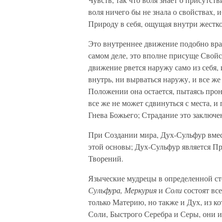
воля ничего бы не знала о свойствах, 
Природу в себя, ощущая внутри жестк
Это внутреннее движение подобно вра
самом деле, это вполне присуще Свойс
движение рвется наружу само из себя,
внутрь, ни вырваться наружу, и все же
Положении она остается, пытаясь прони
все же не может сдвинуться с места, и
Гнева Божьего; Страдание это заключ
При Создании мира, Дух-Сульфур вмес
этой основы; Дух-Сульфур является 
Творений.
Языческие мудрецы в определенной сте
Сульфура, Меркурия
и
Соли
состоят все
только Материю, но также и Дух, из ко
Соли, Быстрого Серебра и Серы, они им