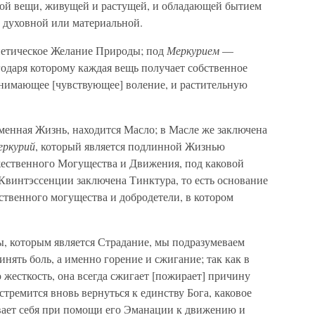
ждой вещи, живущей и растущей, и обладающей бытием
ь] духовной или материальной.
етическое Желание Природы; под
Меркурием
—
одаря которому каждая вещь получает собственное
имающее [чувствующее] воление, и растительную
менная Жизнь, находится Масло; в Масле же заключена
еркурий
, который является подлинной Жизнью
ественного Могущества и Движения, под каковой
 Квинтэссенции заключена Тинктура, то есть основание
ственного могущества и добродетели, в котором
, которым является Страдание, мы подразумеваем
инять боль, а именно горение и сжигание; так как в
ю жесткость, она всегда сжигает [пожирает] причину
 стремится вновь вернуться к единству Бога, каковое
ивает себя при помощи его Эманации к движению и