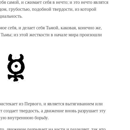
я самой, и сжимает себя в нечто; и это нечто являтся
ом, грубостью, подобной твердости, из которой
циальность.
ое себя, и делает себя Тьмой, каковая, конечно же,
Тьмы; из этой жесткости в начале мира произошли
стекает из Первого, и является вытягиванием или
 создает твердость, а движение вновь разрушает эту
вную внутреннюю борьбу.
то, движение разрывает на части и разделяет, так что