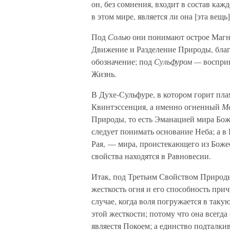
он, без сомнения, входит в состав ка
в этом мире, является ли она [эта вещ
Под
Солью
они понимают острое Магн
Движение и Разделение Природы, благ
обозначение; под
Сульфуром —
восприн
Жизнь.
В Духе-Сульфуре, в котором горит пла
Квинтэссенция, а именно огненный
М
Природы, то есть Эманацией мира Бож
следует понимать основание Неба; а в
Рая, — мира, проистекающего из Боже
свойства находятся в Равновесии.
Итак, под Третьим Свойством Природы
жесткость огня и его способность прич
случае, когда воля погружается в таку
этой жесткости; потому что она всегда
являестя Покоем; а единство подталк