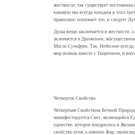
жесткости; так существует постоянная
каковую мы всегда находим в этих трех
правильно понимает это, и следует Духу
Душа вещи заключается в жесткости, 
зключается в Движении; могущественн
Масле
Сульфура
. Так, Небесное всегд
мир возник вместе с Творением, и внут
Четвертое Свойство
Четвертым Свойством Вечной Природы
манифестируется Свет, являющийся Ед
единстве, которое внедрилось в Жела
свойство огня, а именно Жар, происх