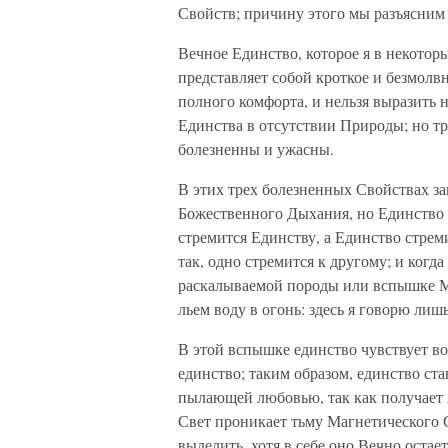
Свойств; причину этого мы разъясним
Вечное Единство, которое я в некотор
представляет собой кроткое и безмолв
полного комфорта, и нельзя выразить 
Единства в отсутствии Природы; но т
болезненны и ужасны.
В этих трех болезненных Свойствах з
Божественного Дыхания, но Единство т
стремится Единству, а Единство стреми
так, одно стремится к другому; и когда
раскалываемой породы или вспышке М
льем воду в огонь: здесь я говорю лиш
В этой вспышке единство чувствует во
единство; таким образом, единство ст
пылающей любовью, так как получает
Свет проникает тьму Магнетического С
выделить, хотя в себе оно Вечно остае