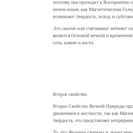
поэтому она приходит к Восприятию себ
ничем иным, как Магнетическим Голод
возникают твердость, холод, и субстан
Это сжатие или стягивание затеняет сам
является Основой вечной и временной 
соль, камни и кости.
Второе свойство
Второе Свойство Вечной Природы прои
движением в жесткости, так как Магнит
твердость, что представляет непреры
То, что Желание сжимает и делает чем-