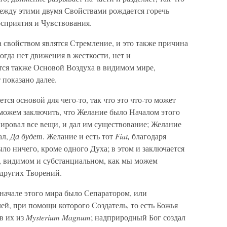
ежду этими двумя Свойствами рождается горечь
осприятия и Чувствования.
а свойством являтся Стремление, и это также причина
огда нет движения в жесткости, нет и
тся также Основой Воздуха в видимом мире,
 показано далее.
тся основой для чего-то, так что это что-то может
 можем заключить, что Желание было Началом этого
иировал все вещи, и дал им существование; Желание
ал,
Да будет
. Желание и есть тот
Fiat,
благодаря
ыло ничего, кроме одного Духа; в этом и заключается
, видимом и субстанциальном, как мы можем
 других Творений.
 начале этого мира было Сепаратором, или
й, при помощи которого Создатель, то есть Божья
в их из
Mysterium Magnum
; надприродный Бог создал