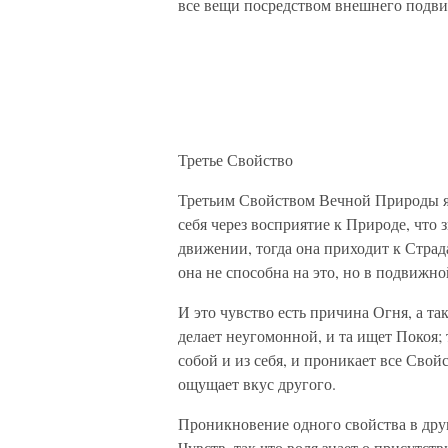
все вещи посредством внешнего подви
Третье Свойство
Третьим Свойством Вечной Природы явл
себя через восприятие к Природе, что 
движении, тогда она приходит к Страд
она не способна на это, но в подвижно
И это чувство есть причина Огня, а т
делает неугомонной, и та ищет Покоя;
собой и из себя, и проникает все Свойс
ощущает вкус другого.
Проникновение одного свойства в дру
Чувств, так что воля знает о присутст