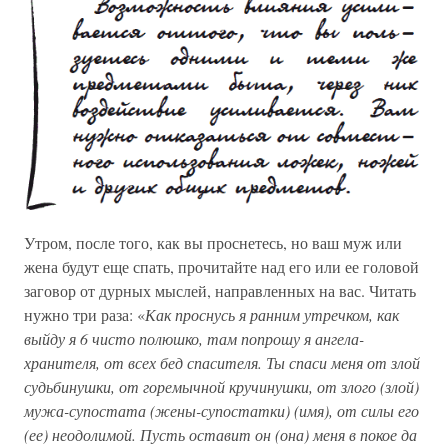
Утром, после того, как вы проснетесь, но ваш муж или
жена будут еще спать, прочитайте над его или ее головой
заговор от дурных мыслей, направленных на вас. Читать
нужно три раза: «
Как проснусь я ранним утречком, как
выйду я 6 чисто полюшко, там попрошу я ангела-
хранителя, от всех бед спасителя. Ты спаси меня от злой
судьбинушки, от горемычной кручинушки, от злого (злой)
мужа-супостата (жены-супостатки) (имя), от силы его
(ее) неодолимой. Пусть оставит он (она) меня в покое да