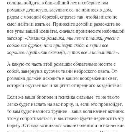
солнца, пойдите в ближайший лес и соберите там
ромашку душистую, засушите ее, не принося в дом,
рядом с молодой березой, спрятав так, чтобы никто не
смог найти и взять ее. Принесите домой и разложите во
все углы вашей комнаты, сначала произнесите небольшой
заговор: «
Ромашка-ромашка, ты легче пташки, унеси с
собою все дурное, что принесут сюда, а верни все
хорошее. Пусть как сказал(а) я, так все и исполнится
».
А какую-то часть этой ромашки обязательно носите с
собой, завернув в кусочек ткани неброского цвета. От
ромашки должен исходить в вашем воображении свет,
который окутает вас и защитит от вредного воздействия.
Если же ваши биополе и психика сильные, то не так-то
легко будет наслать на вас порчу, и, если это произойдет,
то вам будет намного труднее – ваша воля начнет активно
этому сопротивляться, и вы тяжело будете переносить эту
борьбу. Отсюда возникают всякие болезни и психические