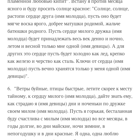
пламенной любовью кипит". Встану я против месяца
ясного и буду просить солнце красное: "Солнце, солнце,
растопи сердце друга (имя молодца), пусть оно будет
мягче воска ярого, добрее матушки родимой, жальче
батюшки родного. Пусть сердце милого дружка (имя
молодца) будет принадлежать весь век денно и ночно,
летом и весной только мне одной (имя девицы). А для
других это сердце пусть будет холодно как лед, крепко
как железо и черство как сталь. Ключи от сердца (имя
молодца) пусть вечно хранятся только у меня одной (имя
девицы)".
6. "Ветры буйные, птицы быстрые, летите скорее к месту
тайному, к сердцу милого (имя молодца), дайте знать ему,
как страдаю я (имя девицы) дни и ноченьки по дружке
своем милом (имя молодца). Пусть я горькая, бесталанная
буду счастлива с милым (имя молодца) во все месяцы, в
годы долгие, во дни майские, ночи зимние, в
непогодушку и в дни красные. Я одна, одна люблю