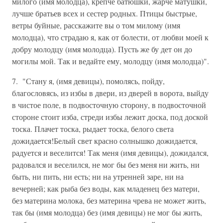
милого (имя молодца), крепче батюшки, жарче матушки,
лучше братьев всех и сестер родных. Птицы быстрые,
ветры буйные, расскажите вы о том милому (имя
молодца), что страдаю я, как от болести, от любви моей к
добру молодцу (имя молодца). Пусть же бу дет он до
могилы мой. Так и ведайте ему, молодцу (имя молодца)".
7. "Стану я, (имя девицы), помолясь, пойду,
благословясь, из избы в двери, из дверей в ворота, выйду
в чистое поле, в подвосточную сторону, в подвосточной
стороне стоит изба, стреди избы лежит доска, под доской
тоска. Плачет тоска, рыдает тоска, белого света
дожидается!Белый свет красно солнышко дожидается,
радуется и веселится! Так меня (имя девицы), дожидался,
радовался и веселился, не мог бы без меня ни жить, ни
быть, ни пить, ни есть; ни на утренней заре, ни на
вечерней; как рыба без воды, как младенец без матери,
без материна молока, без материна чрева не может жить,
так бы (имя молодца) без (имя девицы) не мог бы жить,