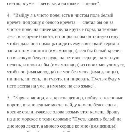
светло, в уме — веселье, а на языке — пенье".
4. "Выйду я в чисто поле; есть в чистом поле белый
кречет; попрошу я белого кречета — слетал бы он за
чистое поле, на синее море, за крутые горы, за темные
леса, в зыбучие болота, и попросил бы он тайную силу,
чтобы дала она помощь сходить ему в высокий терем и
застать там сонного (имя молодца), сел бы белый кречет
на высокую белую грудь, на ретивое сердце, на теплую
печень, и вложил бы (имя молодца) из своих могучих уст,
чтобы он (имя молодца) не мог без меня, (имя девицы),
ни пить, ни есть, ни гулять, ни пировать. Пусть я буду у
него всегда на уме, а имя мое на его языке".
5. "Заря-заряница, а я, красна девица, пойду за кленовые
ворота, в заповедные места, найду камень белее снега,
крепче стали, тяжелее олова возьму этот камень, брошу
на дно морское с теми словами: "Пусть камень белый на
дне моря лежит, а милого сердце ко мне (имя девицы)