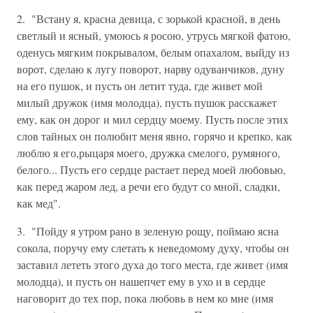
2. "Встану я, красна девица, с зорькой красной, в день
светлый и ясный, умоюсь я росою, утрусь мягкой фатою,
оденусь мягким покрывалом, белым опахалом, выйду из
ворот, сделаю к лугу поворот, нарву одуванчиков, дуну
на его пушок, и пусть он летит туда, где живет мой
милый дружок (имя молодца), пусть пушок расскажет
ему, как он дорог и мил сердцу моему. Пусть после этих
слов тайных он полюбит меня явно, горячо и крепко, как
люблю я его,рыцаря моего, дружка смелого, румяного,
белого... Пусть его сердце растает перед моей любовью,
как перед жаром лед, а речи его будут со мной, сладки,
как мед".
3. "Пойду я утром рано в зеленую рощу, поймаю ясна
сокола, поручу ему слетать к неведомому духу, чтобы он
заставил лететь этого духа до того места, где живет (имя
молодца), и пусть он нашепчет ему в ухо и в сердце
наговорит до тех пор, пока любовь в нем ко мне (имя