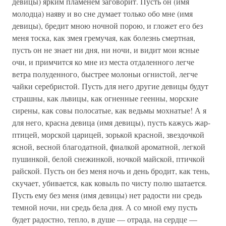
девицы) ярким пламенем заговорит. Пусть он (имя
молодца) наяву и во сне думает только обо мне (имя
девицы), бредит мною ночной порою, и гложет его без
меня тоска, как змея гремучая, как болезнь смертная,
пусть он не знает ни дня, ни ночи, и видит мои ясные
очи, и примчится ко мне из места отдаленного легче
ветра полуденного, быстрее молоньи огнистой, легче
чайки серебристой. Пусть для него другие девицы будут
страшны, как львицы, как огненные геенны, морские
сирены, как совы полосатые, как ведьмы мохнатые! А я
для него, красна девица (имя девицы), пусть кажусь жар-
птицей, морской царицей, зорькой красной, звездочкой
ясной, весной благодатной, фиалкой ароматной, легкой
пушинкой, белой снежинкой, ночкой майской, птичкой
райской. Пусть он без меня ночь и день бродит, как тень,
скучает, убивается, как ковыль по чисту полю шатается.
Пусть ему без меня (имя девицы) нет радости ни средь
темной ночи, ни средь бела дня. А со мной ему пусть
будет радостно, тепло, в душе — отрада, на сердце —