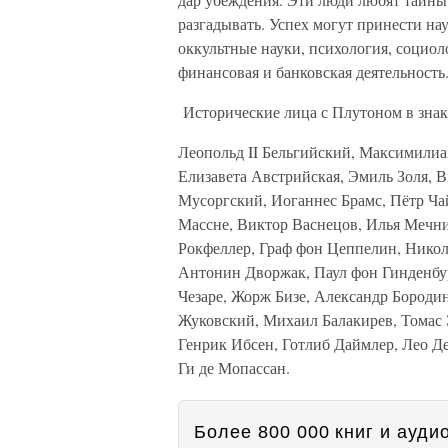
разгадывать. Успех могут принести нау
оккультные науки, психология, социоло
финансовая и банковская деятельность
Исторические лица с Плутоном в зна
Леопольд II Бельгийский, Максимили
Елизавета Австрийская, Эмиль Золя, 
Мусоргский, Иоганнес Брамс, Пётр Ча
Массне, Виктор Васнецов, Илья Мечни
Рокфеллер, Граф фон Цеппелин, Нико
Антонин Дворжак, Паул фон Гинденбу
Чезаре, Жорж Бизе, Александр Бородин
Жуковский, Михаил Балакирев, Томас
Генрик Ибсен, Готлиб Даймлер, Лео Д
Ги де Мопассан.
Более 800 000 книг и аудио