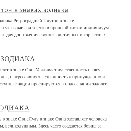
тон в знаках зодиака
зодиака Ретроградный Плутон в знаке
а указывает на то, что в прошлой жизни индивидуум
асть для достижения своих эгоистичных и корыстных
Х ЗОДИАКА
 в знаке ОвнаУсиливает чувственность и тягу к
оны, и агрессивность, склонность к принуждению и
еступные акции проецируются в подсознании задолго
 ЗОДИАКА
знаке ОвнаЛулу в знаке Овна заставляет человека
м, великодушным. Здесь часто создаются борцы за