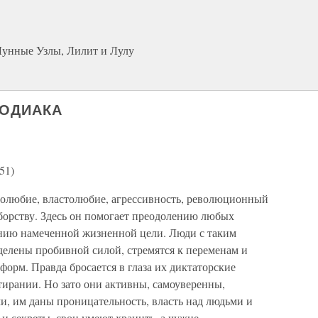
 Лунные Узлы, Лилит и Лулу
ЗОДИАКА
51)
столюбие, властолюбие, агрессивность, революционный
борству. Здесь он помогает преодолению любых
ению намеченной жизненной цели. Люди с таким
елены пробивной силой, стремятся к переменам и
форм. Правда бросается в глаза их диктаторские
тирании. Но зато они активны, самоуверенны,
, им даны проницательность, власть над людьми и
и секреты, свои умеют хранить, а чужие –