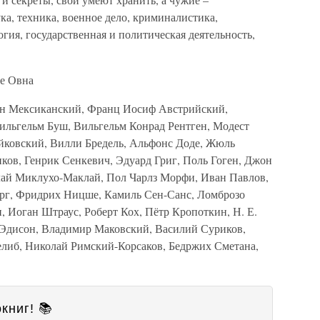
ка, техника, военное дело, криминалистика,
гия, государственная и политическая деятельность,
.
ке Овна
ан Мексиканский, Франц Иосиф Австрийский,
Вильгельм Буш, Вильгельм Конрад Рентген, Модест
йковский, Вилли Бредель, Альфонс Доде, Жюль
ков, Генрик Сенкевич, Эдуард Григ, Поль Гоген, Джон
лай Миклухо-Маклай, Пол Чарлз Морфи, Иван Павлов,
рг, Фридрих Ницше, Камиль Сен-Санс, Ломброзо
, Иоган Штраус, Роберт Кох, Пётр Кропоткин, Н. Е.
 Эдисон, Владимир Маковский, Василий Суриков,
елиб, Николай Римский-Корсаков, Бедржих Сметана,
книг! 📚