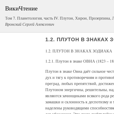
ВикиЧтение
Том 7. Планетология, часть IV. Плутон, Хирон, Прозерпина,
Вронский Сергей Алексеевич
1.2. ПЛУТОН В ЗНАКАХ 
1.2. ПЛУТОН В ЗНАКАХ ЗОДИАКА
1.2.1. Плутон в знаке ОВНА (1823 – 18
Плутон в знаке Овна даёт сильное че
дух и тягу к противоречиям и противо
преград, любых препятствий, достиж
Плутоном энергичны, решительны, над
являются зачинщиками всякого рода ре
замашки и склонность к деспотизму и 
наделены руководящими способностями
дар убеждения. Эти люди любят тайны 