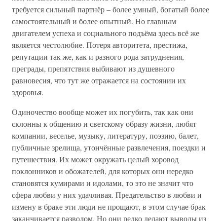
требуется сильный партнёр – более умный, богатый более
самостоятельный и более опытный. Но главным
двигателем успеха и социального подъёма здесь всё же
является честолюбие. Потеря авторитета, престижа,
репутации так же, как и разного рода затруднения,
преграды, препятствия выбивают из душевного
равновесия, что тут же отражается на состоянии их
здоровья.
Одиночество вообще может их погубить, так как они
склонны к общению и светскому образу жизни, любят
компании, веселье, музыку, литературу, поэзию, балет,
публичные зрелища, утончённые развлечения, поездки и
путешествия. Их может окружать целый хоровод
поклонников и обожателей, для которых они нередко
становятся кумирами и идолами, то это не значит что
сфера любви у них удачливая. Предательство в любви и
измену в браке эти люди не прощают, в этом случае брак
заканчивается разводом. Но они редко делают выводы из