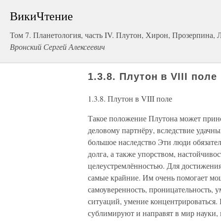
ВикиЧтение
Том 7. Планетология, часть IV. Плутон, Хирон, Прозерпина,
Вронский Сергей Алексеевич
1.3.8. Плутон в VIII поле
1.3.8. Плутон в VIII поле
Такое положение Плутона может прин
деловому партнёру, вследствие удачн
большое наследство Эти люди обязате
долга, а также упорством, настойчиво
целеустремлённостью. Для достижения
самые крайние. Им очень помогает мощ
самоуверенность, проницательность, у
ситуаций, умение концентрироваться.
сублимируют и направят в мир науки, 