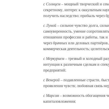
с Солнцем –
мощный творческий и секс
секретному, интерес к оккультным нау
получить наследство; прибыль через б
с Луной –
сильное чувство долга, силь
самоуверенность, умение сопротивлять
отношении профессии и работы, так 
через брачных или деловых партнёров,
коммерческая деятельность; целительск
с Меркурием –
трезвый и холодный разу
интуиция к различным сделкам и спек
предприятий;
с Венерой –
подавленные страсти, быс
проявления чувств; любовная связь нер
с Марсом –
возможность обогащения че
капиталовложения;