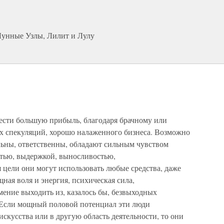
 Лунные Узлы, Лилит и Лулу
ести большую прибыль, благодаря брачному или
ых спекуляций, хорошо налаженного бизнеса. Возможно
льны, ответственны, обладают сильным чувством
стью, выдержкой, выносливостью,
 цели они могут использовать любые средства, даже
ная воля и энергия, психическая сила,
мение выходить из, казалось бы, безвыходных
 Если мощный половой потенциал эти люди
искусства или в другую область деятельности, то они