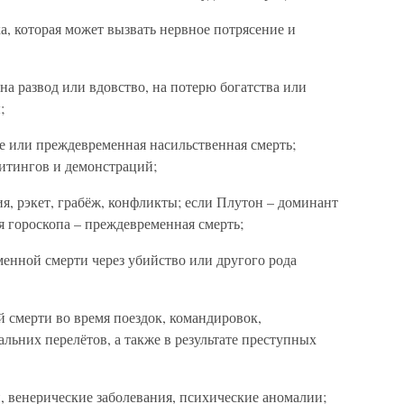
а, которая может вызвать нервное потрясение и
на развод или вдовство, на потерю богатства или
;
е или преждевременная насильственная смерть;
митингов и демонстраций;
, рэкет, грабёж, конфликты; если Плутон – доминант
 гороскопа – преждевременная смерть;
нной смерти через убийство или другого рода
 смерти во время поездок, командировок,
льних перелётов, а также в результате преступных
 венерические заболевания, психические аномалии;