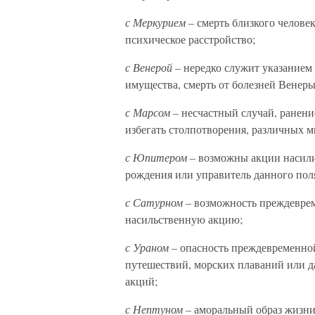
с Меркурием –
смерть близкого человек
психическое расстройство;
с Венерой –
нередко служит указанием 
имущества, смерть от болезней Венеры
с Марсом –
несчастный случай, ранени
избегать столпотворения, различных 
с Юпитером –
возможны акции насилия
рождения или управитель данного поля
с Сатурном –
возможность преждевреме
насильственную акцию;
с Ураном –
опасность преждевременной
путешествий, морских плаваний или да
акций;
с Нептуном –
аморальный образ жизни,