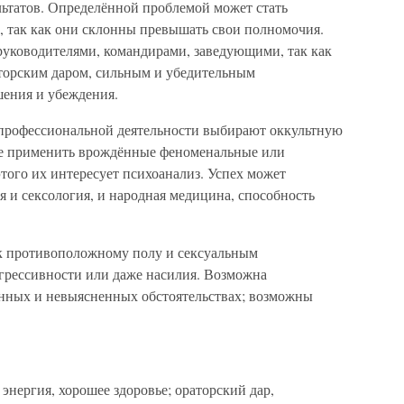
льтатов. Определённой проблемой может стать
, так как они склонны превышать свои полномочия.
 руководителями, командирами, заведующими, так как
торским даром, сильным и убедительным
ения и убеждения.
 профессиональной деятельности выбирают оккультную
ере применить врождённые феноменальные или
того их интересует психоанализ. Успех может
 и сексология, и народная медицина, способность
к противоположному полу и сексуальным
агрессивности или даже насилия. Возможна
нных и невыясненных обстоятельствах; возможны
энергия, хорошее здоровье; ораторский дар,