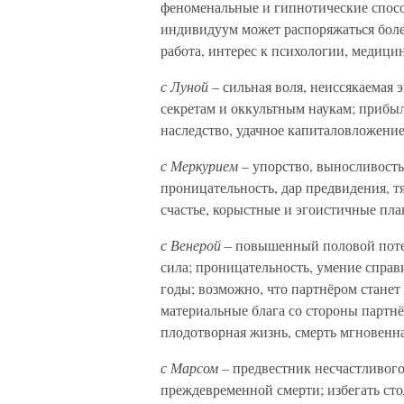
феноменальные и гипнотические спосо
индивидуум может распоряжаться более
работа, интерес к психологии, медици
с Луной –
сильная воля, неиссякаемая э
секретам и оккультным наукам; прибы
наследство, удачное капиталовложение
с Меркурием –
упорство, выносливость,
проницательность, дар предвидения, т
счастье, корыстные и эгоистичные пла
с Венерой –
повышенный половой потен
сила; проницательность, умение справ
годы; возможно, что партнёром станет 
материальные блага со стороны партнё
плодотворная жизнь, смерть мгновенна
с Марсом –
предвестник несчастливого 
преждевременной смерти; избегать ст