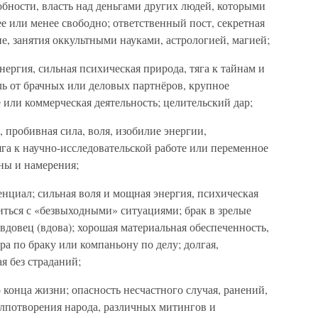
бности, власть над деньгами других людей, которыми
 или менее свободно; ответственный пост, секретная
не, занятия оккультными науками, астрологией, магией;
нергия, сильная психическая природа, тяга к тайнам и
ль от брачных или деловых партнёров, крупное
 или коммерческая деятельность; целительский дар;
 пробивная сила, воля, изобилие энергии,
яга к научно-исследовательской работе или переменное
ны и намерения;
циал; сильная воля и мощная энергия, психическая
иться с «безвыходными» ситуациями; брак в зрелые
вдовец (вдова); хорошая материальная обеспеченность,
ра по браку или компаньону по делу; долгая,
я без страданий;
конца жизни; опасность несчастного случая, ранений,
олпотворения народа, различных митингов и