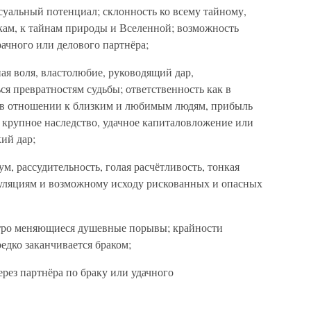
уальный потенциал; склонность ко всему тайному,
кам, к тайнам природы и Вселенной; возможность
рачного или делового партнёра;
ная воля, властолюбие, руководящий дар,
ся превратностям судьбы; ответственность как в
и в отношении к близким и любимым людям, прибыль
 крупное наследство, удачное капиталовложение или
ий дар;
м, рассудительность, голая расчётливость, тонкая
уляциям и возможному исходу рискованных и опасных
тро меняющиеся душевные порывы; крайности
едко заканчивается браком;
рез партнёра по браку или удачного