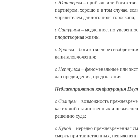
с Юпитером –
прибыль или богатство 
партнёром; хорошо и в том случае, ес
управителем данного поля гороскопа;
с Сатурном –
медленное, но уверенное
плодотворная жизнь;
с Ураном –
богатство через изобретени
капиталовложения;
с Нептуном –
феноменальные или экстр
дар предвидения, предсказания.
Неблагоприятная конфигурация Плу
с Солнцем –
возможность преждевремен
каких-либо таинственных и невыяснен
решению суда;
с Луной –
нередко преждевременная см
смерть при таинственных, невыясненн