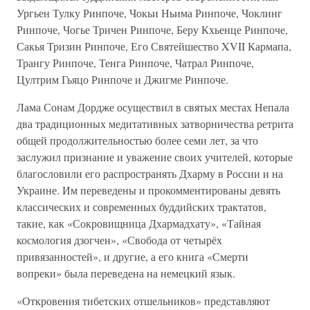
Ургьен Тулку Ринпоче, Чокьи Ньима Ринпоче, Чоклинг
Ринпоче, Чогье Тричен Ринпоче, Беру Кхьенце Ринпоче,
Сакья Тризин Ринпоче, Его Святейшество XVII Кармапа,
Трангу Ринпоче, Тенга Ринпоче, Чатрал Ринпоче,
Цултрим Гьяцо Ринпоче и Джигме Ринпоче.
Лама Сонам Дордже осуществил в святых местах Непала
два традиционных медитативных затворничества ретрита
общей продолжительностью более семи лет, за что
заслужил признание и уважение своих учителей, которые
благословили его распространять Дхарму в России и на
Украине. Им переведены и прокомментированы девять
классических и современных буддийских трактатов,
такие, как «Сокровищница Дхармадхату», «Тайная
космология дзогчен», «Свобода от четырёх
привязанностей», и другие, а его книга «Смерти
вопреки» была переведена на немецкий язык.
«Откровения тибетских отшельников» представляют