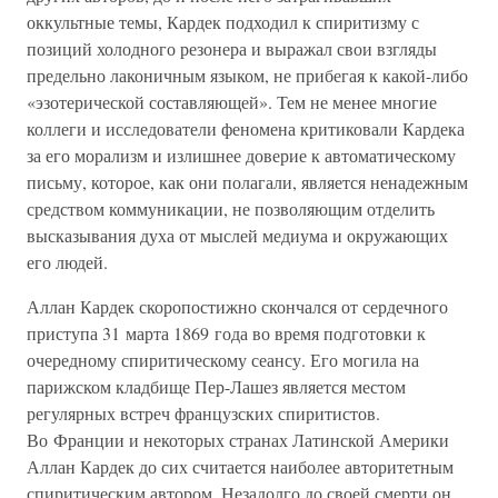
оккультные темы, Кардек подходил к спиритизму с
позиций холодного резонера и выражал свои взгляды
предельно лаконичным языком, не прибегая к какой-либо
«эзотерической составляющей». Тем не менее многие
коллеги и исследователи феномена критиковали Кардека
за его морализм и излишнее доверие к автоматическому
письму, которое, как они полагали, является ненадежным
средством коммуникации, не позволяющим отделить
высказывания духа от мыслей медиума и окружающих
его людей.
Аллан Кардек скоропостижно скончался от сердечного
приступа 31 марта 1869 года во время подготовки к
очередному спиритическому сеансу. Его могила на
парижском кладбище Пер-Лашез является местом
регулярных встреч французских спиритистов.
Во Франции и некоторых странах Латинской Америки
Аллан Кардек до сих считается наиболее авторитетным
спиритическим автором. Незадолго до своей смерти он