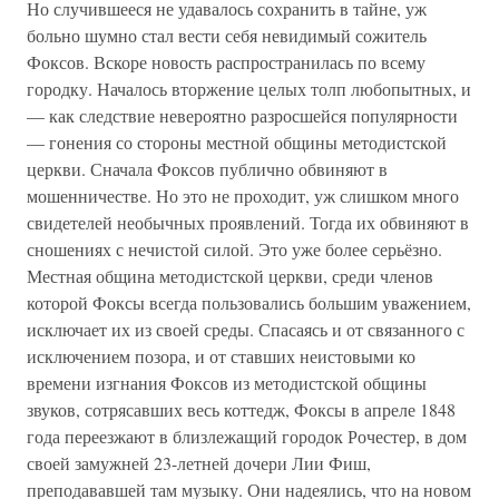
Но случившееся не удавалось сохранить в тайне, уж
больно шумно стал вести себя невидимый сожитель
Фоксов. Вскоре новость распространилась по всему
городку. Началось вторжение целых толп любопытных, и
— как следствие невероятно разросшейся популярности
— гонения со стороны местной общины методистской
церкви. Сначала Фоксов публично обвиняют в
мошенничестве. Но это не проходит, уж слишком много
свидетелей необычных проявлений. Тогда их обвиняют в
сношениях с нечистой силой. Это уже более серьёзно.
Местная община методистской церкви, среди членов
которой Фоксы всегда пользовались большим уважением,
исключает их из своей среды. Спасаясь и от связанного с
исключением позора, и от ставших неистовыми ко
времени изгнания Фоксов из методистской общины
звуков, сотрясавших весь коттедж, Фоксы в апреле 1848
года переезжают в близлежащий городок Рочестер, в дом
своей замужней 23-летней дочери Лии Фиш,
преподававшей там музыку. Они надеялись, что на новом