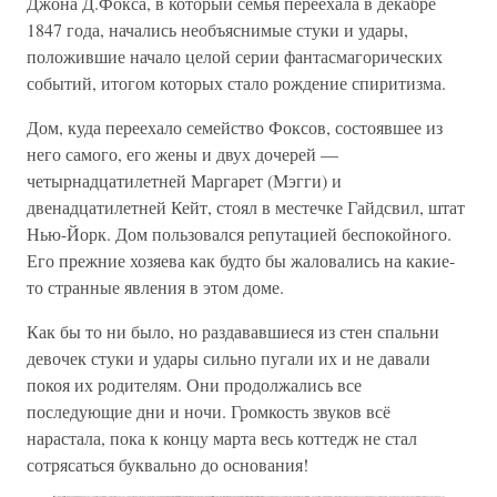
Джона Д.Фокса, в который семья переехала в декабре
1847 года, начались необъяснимые стуки и удары,
положившие начало целой серии фантасмагорических
событий, итогом которых стало рождение спиритизма.
Дом, куда переехало семейство Фоксов, состоявшее из
него самого, его жены и двух дочерей —
четырнадцатилетней Маргарет (Мэгги) и
двенадцатилетней Кейт, стоял в местечке Гайдсвил, штат
Нью-Йорк. Дом пользовался репутацией беспокойного.
Его прежние хозяева как будто бы жаловались на какие-
то странные явления в этом доме.
Как бы то ни было, но раздававшиеся из стен спальни
девочек стуки и удары сильно пугали их и не давали
покоя их родителям. Они продолжались все
последующие дни и ночи. Громкость звуков всё
нарастала, пока к концу марта весь коттедж не стал
сотрясаться буквально до основания!