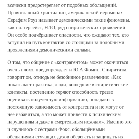
всячески предостерегает от подобных обольщений.
Православный христианин, американский иеромонах
Серафим Роуз называет демоническими такие феномены,
как полтергейст, НЛО, ряд спиритических проявлений.
Он особо подчёркивает опасности, что ожидают тех, кто
вступил на путь контактов со стоящими за подобными
проявлениями демоническими силами.
О том, что общение с «контрагентом» может окончиться
очень плохо, предупреждает и Ю.А.Фомин. Спиритизм,
говорит он, отнюдь не безобидное развлечение: «Как
показывает практика, люди, вошедшие в спиритические
контакты, постепенно теряют способность трезво
оценивать полученную информацию, попадают в
постоянную зависимость от контрагента и не могут от
неё избавиться, а это может привести к психическим
нарушениям и даже к смертельным исходам». Именно это
и случилось с сёстрами Фокс, обольщёнными
обещаниями стучащих духов оберегать и защищать их.