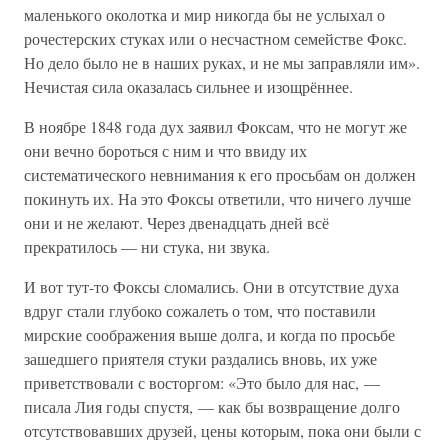
маленького околотка и мир никогда бы не услыхал о
рочестерских стуках или о несчастном семействе Фокс.
Но дело было не в наших руках, и не мы заправляли им».
Нечистая сила оказалась сильнее и изощрённее.
В ноябре 1848 года дух заявил Фоксам, что не могут же
они вечно бороться с ним и что ввиду их
систематического невнимания к его просьбам он должен
покинуть их. На это Фоксы ответили, что ничего лучше
они и не желают. Через двенадцать дней всё
прекратилось — ни стука, ни звука.
И вот тут-то Фоксы сломались. Они в отсутствие духа
вдруг стали глубоко сожалеть о том, что поставили
мирские соображения выше долга, и когда по просьбе
зашедшего приятеля стуки раздались вновь, их уже
приветствовали с восторгом: «Это было для нас, —
писала Лия годы спустя, — как бы возвращение долго
отсутствовавших друзей, цены которым, пока они были с