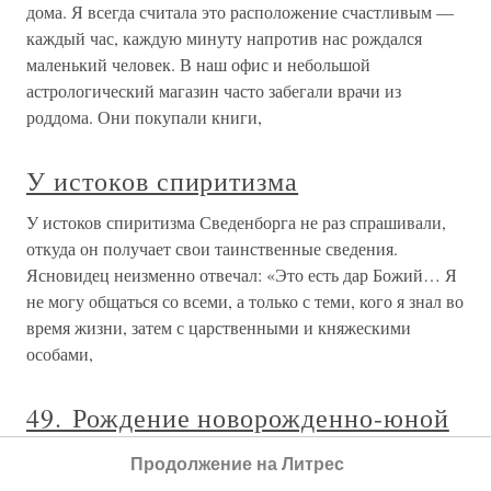
дома. Я всегда считала это расположение счаст­ливым —
каждый час, каждую минуту напротив нас рождался
маленький человек. В наш офис и небольшой
астрологический магазин часто за­бегали врачи из
роддома. Они покупали книги,
У истоков спиритизма
У истоков спиритизма Сведенборга не раз спрашивали,
откуда он получает свои таинственные сведения.
Ясновидец неизменно отвечал: «Это есть дар Божий… Я
не могу общаться со всеми, а только с теми, кого я знал во
время жизни, затем с царственными и княжескими
особами,
49. Рождение новорожденно-юной
сердечно-сосудистой системы –
Продолжение на Литрес
рождение потребности в