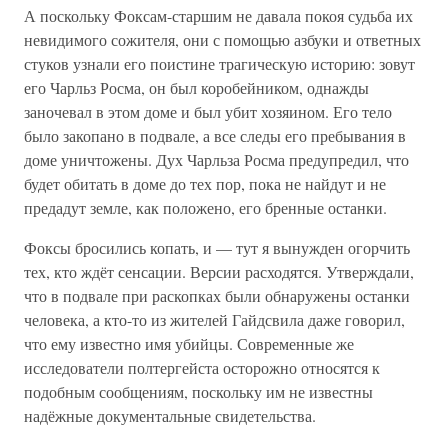
А поскольку Фоксам-старшим не давала покоя судьба их
невидимого сожителя, они с помощью азбуки и ответных
стуков узнали его поистине трагическую историю: зовут
его Чарльз Росма, он был коробейником, однажды
заночевал в этом доме и был убит хозяином. Его тело
было закопано в подвале, а все следы его пребывания в
доме уничтожены. Дух Чарльза Росма предупредил, что
будет обитать в доме до тех пор, пока не найдут и не
предадут земле, как положено, его бренные останки.
Фоксы бросились копать, и — тут я вынужден огорчить
тех, кто ждёт сенсации. Версии расходятся. Утверждали,
что в подвале при раскопках были обнаружены останки
человека, а кто-то из жителей Гайдсвила даже говорил,
что ему известно имя убийцы. Современные же
исследователи полтергейста осторожно относятся к
подобным сообщениям, поскольку им не известны
надёжные документальные свидетельства.