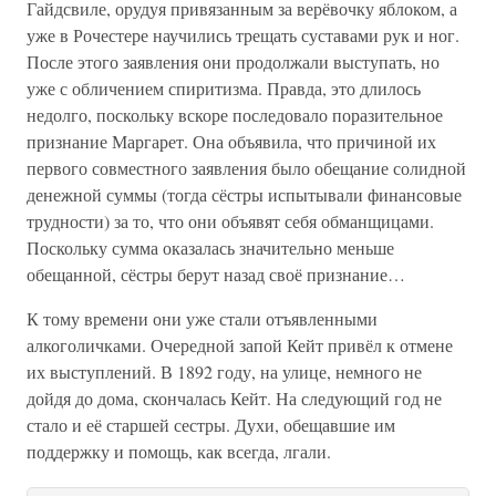
Гайдсвиле, орудуя привязанным за верёвочку яблоком, а
уже в Рочестере научились трещать суставами рук и ног.
После этого заявления они продолжали выступать, но
уже с обличением спиритизма. Правда, это длилось
недолго, поскольку вскоре последовало поразительное
признание Маргарет. Она объявила, что причиной их
первого совместного заявления было обещание солидной
денежной суммы (тогда сёстры испытывали финансовые
трудности) за то, что они объявят себя обманщицами.
Поскольку сумма оказалась значительно меньше
обещанной, сёстры берут назад своё признание…
К тому времени они уже стали отъявленными
алкоголичками. Очередной запой Кейт привёл к отмене
их выступлений. В 1892 году, на улице, немного не
дойдя до дома, скончалась Кейт. На следующий год не
стало и её старшей сестры. Духи, обещавшие им
поддержку и помощь, как всегда, лгали.