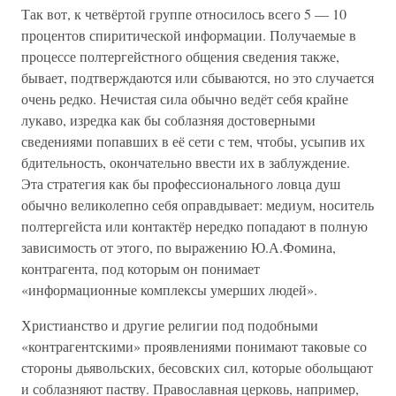
Так вот, к четвёртой группе относилось всего 5 — 10
процентов спиритической информации. Получаемые в
процессе полтергейстного общения сведения также,
бывает, подтверждаются или сбываются, но это случается
очень редко. Нечистая сила обычно ведёт себя крайне
лукаво, изредка как бы соблазняя достоверными
сведениями попавших в её сети с тем, чтобы, усыпив их
бдительность, окончательно ввести их в заблуждение.
Эта стратегия как бы профессионального ловца душ
обычно великолепно себя оправдывает: медиум, носитель
полтергейста или контактёр нередко попадают в полную
зависимость от этого, по выражению Ю.А.Фомина,
контрагента, под которым он понимает
«информационные комплексы умерших людей».
Христианство и другие религии под подобными
«контрагентскими» проявлениями понимают таковые со
стороны дьявольских, бесовских сил, которые обольщают
и соблазняют паству. Православная церковь, например,