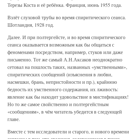
Терезы Коста и её ребёнка. Франция, июнь 1955 года.
Взлёт слуховой трубы во время спиритического сеанса.
Шотландия, 1928 год.
Далее. И при полтергейсте, и во время спиритического
сеанса оказывается возможным как бы общаться с
феноменами посредством, например, стуков или даже
письменно. Тот же самый А.Н.Аксаков неоднократно
сетовал на пошлость таких, названных «умственными»,
спиритических сообщений (изъяснения в любви,
насмешки, брань, непристойности и пр.), крайнюю
бедность их умственного содержания, их лживость:
явление как бы находит удовольствие в мистификациях!
Но то же самое свойственно и полтергейстным
«сообщениям», в чём читатель убедится в следующей
главе.
Вместе с тем исследователи и старого, и нового времени
согласны в том, что сведения, содержащиеся в таких