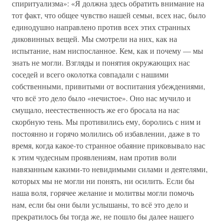
спиритуализма»: «Я должна здесь обратить внимание на
тот факт, что общее чувство нашей семьи, всех нас, было
единодушно направлено против всех этих странных
диковинных вещей. Мы смотрели на них, как на
испытание, нам ниспосланное. Кем, как и почему — мы
знать не могли. Взгляды и понятия окружающих нас
соседей и всего околотка совпадали с нашими
собственными, привитыми от воспитания убеждениями,
что всё это дело было «нечистое». Оно нас мучило и
смущало, неестественность же его бросала на нас
скорбную тень. Мы противились ему, боролись с ним и
постоянно и горячо молились об избавлении, даже в то
время, когда какое-то странное обаяние приковывало нас
к этим чудесным проявлениям, нам против воли
навязанным какими-то невидимыми силами и деятелями,
которых мы не могли ни понять, ни осилить. Если бы
наша воля, горячее желание и молитвы могли помочь
нам, если бы они были услышаны, то всё это дело и
прекратилось бы тогда же, не пошло бы далее нашего