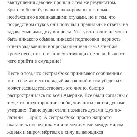
выступления девочек прошли с тем же результатом.
Зрители были буквально шокированы не только
необъяснимо возникавшими стуками, но и тем, что
посредством стуков они получали правильные ответы на
задаваемые ими духу вопросы. Уж тут-то точно не могло
быть никакого обмана, никакой подтасовки: верность
ответа задававший вопросы оценивал сам. Ответ же,
кроме него, никто из присутствующих не знал. Было от
чего прийти в смущение!
Весть о том, что сёстры Фокс принимают сообщения с
«того света» и что каждый желающий в том убедиться
может засвидетельствовать это лично, быстро
распространилась по всей Америке. Все были согласны с
тем, что потусторонние сообщения посылаются душами
умерших. Такие души стали называть духами (дух по-
латыни — spirit). А сёстры Фокс просто-напросто
оказались посредниками или медиумами между миром
живых и миром мёртвых в силу выдающихся