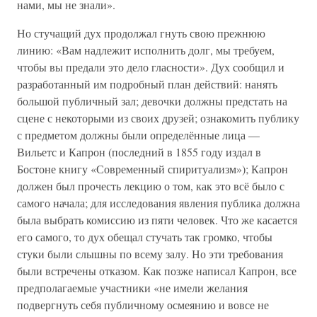
нами, мы не знали».
Но стучащий дух продолжал гнуть свою прежнюю
линию: «Вам надлежит исполнить долг, мы требуем,
чтобы вы предали это дело гласности». Дух сообщил и
разработанный им подробный план действий: нанять
большой публичный зал; девочки должны предстать на
сцене с некоторыми из своих друзей; ознакомить публику
с предметом должны были определённые лица —
Вильетс и Капрон (последний в 1855 году издал в
Бостоне книгу «Современный спиритуализм»); Капрон
должен был прочесть лекцию о том, как это всё было с
самого начала; для исследования явления публика должна
была выбрать комиссию из пяти человек. Что же касается
его самого, то дух обещал стучать так громко, чтобы
стуки были слышны по всему залу. Но эти требования
были встречены отказом. Как позже написал Капрон, все
предполагаемые участники «не имели желания
подвергнуть себя публичному осмеянию и вовсе не