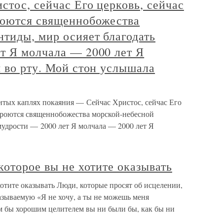
тос, сейчас Его церковь, сейчас
роются священнобожества
тиды, мир осияет благодать
т Я молчала — 2000 лет Я
 во рту. Мой стон услышала
итых каплях покаяния — Сейчас Христос, сейчас Его
кроются священнобожества морской-небесной
мудрости — 2000 лет Я молчала — 2000 лет Я
которое вы не хотите оказывать
хотите оказывать Люди, которые просят об исцелении,
называемую «Я не хочу, а ты не можешь меня
им бы хорошим целителем вы ни были бы, как бы ни