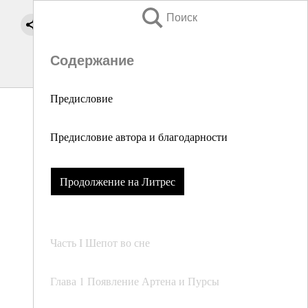
Поиск
Содержание
Предисловие
Предисловие автора и благодарности
Продолжение на Литрес
Часть I Шепот во сне
Глава 1 Появление Артена и Пурсы