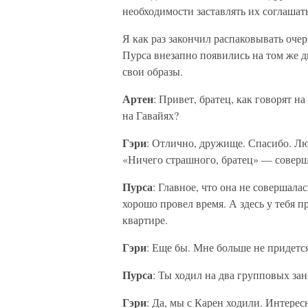
необходимости заставлять их соглашать
Я как раз закончил распаковывать оче
Пурса внезапно появились на том же д
свои образы.
Артен
: Привет, братец, как говорят 
на Гавайях?
Гэри
: Отлично, дружище. Спасибо. Лю
«Ничего страшного, братец» — соверше
Пурса
: Главное, что она не совершала
хорошо провел время. А здесь у тебя 
квартире.
Гэри
: Еще бы. Мне больше не придетс
Пурса
: Ты ходил на два групповых зан
Гэри
: Да, мы с Карен ходили. Интере