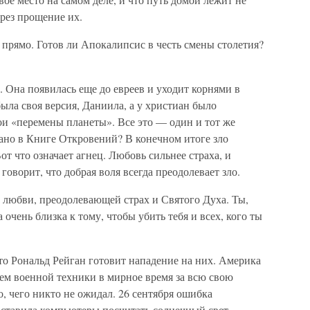
рез прощение их.
 прямо. Готов ли Апокалипсис в честь смены столетия?
. Она появилась еще до евреев и уходит корнями в
была своя версия, Даниила, а у христиан было
ои «перемены планеты». Все это — один и тот же
азано в Книге Откровений? В конечном итоге зло
от что означает агнец. Любовь сильнее страха, и
говорит, что добрая воля всегда преодолевает зло.
 любви, преодолевающей страх и Святого Духа. Ты,
 очень близка к тому, чтобы убить тебя и всех, кого ты
то Рональд Рейган готовит нападение на них. Америка
м военной техники в мирное время за всю свою
, чего никто не ожидал. 26 сентября ошибка
аставила компьютеры посчитать солнечный свет,