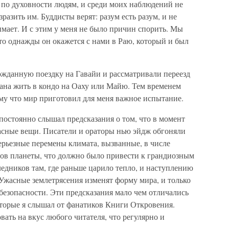
по духовности людям, и среди моих наблюдений не
разить им. Буддисты верят: разум есть разум, и не
мает. И с этим у меня не было причин спорить. Мы
что однажды он окажется с нами в Раю, который и был
жданную поездку на Гавайи и рассматривали переезд
лана жить в кондо на Оаху или Майю. Тем временем
му что мир приготовил для меня важное испытание.
постоянно слышал предсказания о том, что в момент
асные вещи. Писатели и ораторы нью эйдж обгоняли
серьезные перемены климата, вызванные, в числе
ов планеты, что должно было привести к грандиозным
едников там, где раньше царило тепло, и наступлению
. Ужасные землетрясения изменят форму мира, и только
безопасности. Эти предсказания мало чем отличались
оторые я слышал от фанатиков Книги Откровения.
ать на вкус любого читателя, что регулярно и