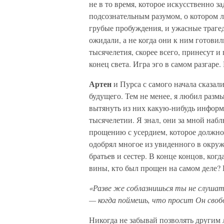
не в то время, которое искусственно з
подсознательным разумом, о котором 
грубые пробуждения, и ужасные трагед
ожидали, а не когда они к ним готови
тысячелетия, скорее всего, принесут 
конец света. Игра эго в самом разгаре
Артен
и Пурса с самого начала сказал
будущего. Тем не менее, я любил разм
вытянуть из них какую-нибудь информ
тысячелетии. Я знал, они за мной наб
прощению с усердием, которое должно 
одобрял многое из увиденного в окруж
братьев и сестер. В конце концов, ког
вины, кто был прощен на самом деле? 
«Разве же соблазнишься ты не слушат
— когда поймешь, что просит Он своб
Никогда не забывай позволять другим л