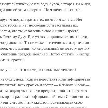
а недуалистическую природу Курса, а вторая, на Мауи,
гда они об этом говорили. Но я ничего не сказал.
другим людям верить в то, во что им хочется. Нет
ся с тобой, и нет необходимости заставлять их,
 с тем, что ты излагаешь в своей книге. Просто
авь Святому Духу. Все учатся и принимают именно то,
 когда должны. Ты не можешь изменить это, даже если
овори, что думаешь, но не доказывай неправоту других.
о считаешь правдой, вежливо. Потом отступи, никогда
меня, братец?
не, установится ли мир в новом тысячелетии?
а не будет, пока люди не перестанут идентифицировать
т считать всех братьев и сестер — а значит, и себя —
ачем защищать какие-то пределы, а значит, не за что
меешь права распевать официальный гимн Соединенных
значит, что хотя ты кажешься проживающим свою
вое место на самом деле, и что путь домой лежит не