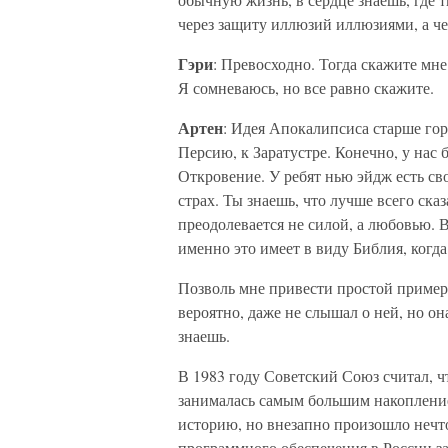
через защиту иллюзий иллюзиями, а че
Гэри
: Превосходно. Тогда скажите мне
Я сомневаюсь, но все равно скажите.
Артен
: Идея Апокалипсиса старше гор
Персию, к Заратустре. Конечно, у нас 
Откровение. У ребят нью эйдж есть св
страх. Ты знаешь, что лучше всего ск
преодолевается не силой, а любовью. В
именно это имеет в виду Библия, когда 
Позволь мне привести простой пример
вероятно, даже не слышал о ней, но она
знаешь.
В 1983 году Советский Союз считал, ч
занималась самым большим накопление
историю, но внезапно произошло нечто
программного обеспечения в России з