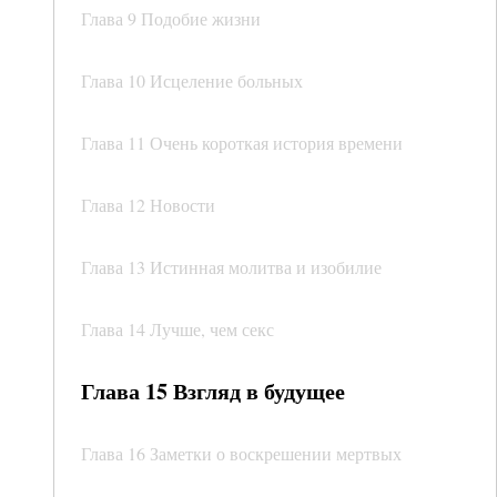
Глава 9 Подобие жизни
Глава 10 Исцеление больных
Глава 11 Очень короткая история времени
Глава 12 Новости
Глава 13 Истинная молитва и изобилие
Глава 14 Лучше, чем секс
Глава 15 Взгляд в будущее
Глава 16 Заметки о воскрешении мертвых