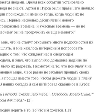
адается людьми. Время всех событий установлено
люди не знают. Артен и Пурса были правы; эго любило
ии происходили именно тогда, когда люди их не
лись. Первые несколько десятилетий нового
и прекрасные времена, и ужасные времена — но не
. Почему бы не продолжить ее еще немного?
и мне, что не станут открывать много подробностей из
ышлять, и мне казалось интересным попробовать
ацию о том, что ожидает нас в следующем
людали, и знал, что выполняю домашнее задание по
было их радовать. Несмотря на то, что поначалу я не
ающем мире, я все равно не забывал прощать своих
да я прощал вместо того, чтобы держать людей в плену
В наших беседах я сам цитировал сказанное в Курсе:
ь Господа, сказавшего тебе: „Освободи Моего Сына!“
оды для тебя?»
[2].
юдям верить в то, во что им хочется. Нет