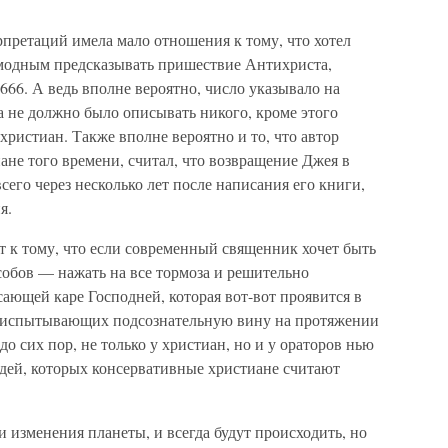
претаций имела мало отношения к тому, что хотел
о модным предсказывать пришествие Антихриста,
666. А ведь вполне вероятно, число указывало на
а не должно было описывать никого, кроме этого
христиан. Также вполне вероятно и то, что автор
ане того времени, считал, что возвращение Джея в
его через несколько лет после написания его книги,
я.
т к тому, что если современный священник хочет быть
обов — нажать на все тормоза и решительно
ающей каре Господней, которая вот-вот проявится в
х, испытывающих подсознательную вину на протяжении
до сих пор, не только у христиан, но и у ораторов нью
дей, которых консервативные христиане считают
 изменения планеты, и всегда будут происходить, но