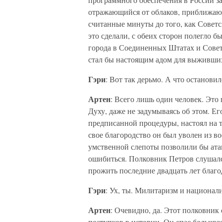
отражающийся от облаков, приближаю
считанные минуты до того, как Совет
это сделали, с обеих сторон полегло 
города в Соединенных Штатах и Сове
стал бы настоящим адом для выживших
Гэри
: Вот так дерьмо. А что остановил
Артен
: Всего лишь один человек. Это
Духу, даже не задумываясь об этом. Е
предписанной процедуры, настоял на т
свое благородство он был уволен из в
умственной слепоты позволили бы атак
ошибиться. Полковник Петров слушался
прожить последние двадцать лет благо
Гэри
: Ух, ты. Милитаризм и национали
Артен
: Очевидно, да. Этот полковни
поступков в истории. Он спас большую 