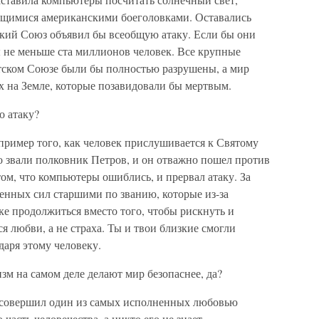
щимися американскими боеголовками. Оставались
ский Союз объявил бы всеобщую атаку. Если бы они
бы не меньше ста миллионов человек. Все крупные
тском Союзе были бы полностью разрушены, а мир
 на Земле, которые позавидовали бы мертвым.
о атаку?
 пример того, как человек прислушивается к Святому
го звали полковник Петров, и он отважно пошел против
ом, что компьютеры ошиблись, и прервал атаку. За
оенных сил старшими по званию, которые из-за
е продолжиться вместо того, чтобы рискнуть и
 любви, а не страха. Ты и твои близкие смогли
даря этому человеку.
зм на самом деле делают мир безопаснее, да?
к совершил один из самых исполненных любовью
часть человечества, а никто его не знает.