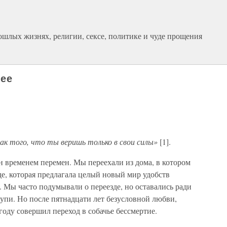
ошлых жизнях, религии, сексе, политике и чуде прощения
щее
к того, что ты веришь только в свои силы»
[1].
ен временем перемен. Мы переехали из дома, в котором
де, которая предлагала целый новый мир удобств
 Мы часто подумывали о переезде, но оставались ради
упи. Но после пятнадцати лет безусловной любви,
году совершил переход в собачье бессмертие.