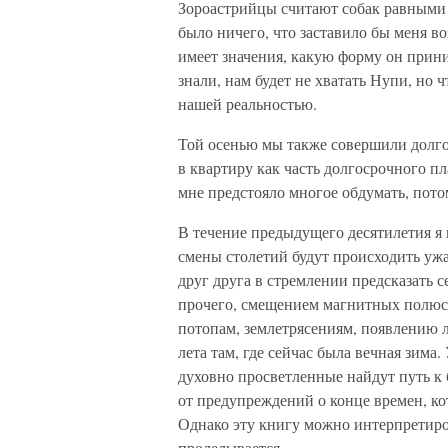
Зороастрийцы считают собак равными 
было ничего, что заставило бы меня воз
имеет значения, какую форму он прини
знали, нам будет не хватать Нупи, но 
нашей реальностью.
Той осенью мы также совершили долго
в квартиру как часть долгосрочного п
мне предстояло многое обдумать, пото
В течение предыдущего десятилетия я 
смены столетий будут происходить уж
друг друга в стремлении предсказать 
прочего, смещением магнитных полюс
потопам, землетрясениям, появлению л
лета там, где сейчас была вечная зима
духовно просветленные найдут путь к 
от предупреждений о конце времен, к
Однако эту книгу можно интерпретиров
проделывается.