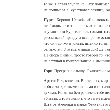
то же. Первая группа на Оаху понимал
не понимала. Я чувствовал разницу, ко
Пурса
: Хорошо. Не забывай позволять 
необходимости заставлять их соглашать
изучают они Курс или нет, соглашаться
рассказывай правду, а все прочее ост
что они должны узнать, именно тогда,
бы захотел. Это всего лишь сон! Да, г
Не спорь с ними, просто говори то, чт
не вступай в конфронтацию. Слышишь 
Гэри
: Прекрасно слышу. Скажите-ка м
Артен
: Нет, конечно. Во-первых, мир
себя с конкретными нациями и не начну
духами. Когда ты безграничен, тебе нез
убивать. Это не значит, что ты не и
Штатов Америки в парке Фенуэй; это 
обычную жизнь, в сердце знаешь, где т