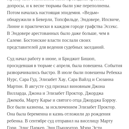
допросы, и к весне тюрьмы были уже переполнены.
Потом началась настоящая эпидемия. «Ведьм»
обнаружили в Беверли, Топсфильде, Эндовере, Ипсвиче,
Линне и практически в каждом городе графства Эссекс.
В Эндовере арестованных было даже больше, чем в
Салеме. Бостонские власти послали своих
представителей для ведения судебных заседаний.
Суд начал работу в июне, и Бриджит Бишоп,
просидевшая в тюрьме с апреля, была повешена. События
разворачивались быстро. В июле были повешены Ребекка
Нурс, Сара Гуд, Элизабет Хау, Сара Вайлд и Сюзанна
Мартин. В августе суд признал виновным Джона
Вилларда, Джона и Элизабет Проктор, Джорджа
Джекоба, Марту Карье и святого отца Джорджа Бэрроу.
Все были казнены, за исключением Элизабет Проктор.
Она была беременна и казнь отложили до рождения
ребенка. В сентябре суд отправил на виселицу Марту
Гори, Элис Паркер, Энн Пьюдеатор, Мэри Эсти,