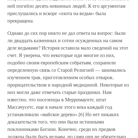
ней погибло десять невинных людей. К его аргументам
прислушались и вскоре «охота на ведьм» была
прекращена.
Однако до сих пор никто не дал ответа на вопрос: были
ли двадцать казненных и сотни осужденных на самом
деле ведьмами? История оставила мало сведений на этот
счет. Я уверена, что некоторые иди многие из них,
подобно своим европейским собратьям, сохранили
определенную связь со Старой Религией — занимались
изучением трав, приготовлением особых отваров,
прорицательством и народной медициной. Некоторые из
них могли даже отмечать старые праздники. Нам
известно, что поселенцы в Мерримаунте, штат
Массачусетс, еще в начале этого века каждый год
устанавливали «майское дерево».[6] Но нет никаких
доказательств того, что они были истинными
поклонниками Богини. Конечно, среди их предков
должны были быть ведьмы, но сами они не обязательно