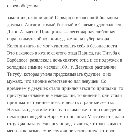
слоев общества:
законник, окончивший Гарвард и владевший большим
домом в Англии; самый богатый в Салеме судовладелец;
Джон Альден и Присцилла — легендарная любовная
пара плимутской колонии; даже жена губернатора
Колонии икто не мог чувствовать себя в безопасности.
Это началось в кухне святого отца Париса, где Титуба с
Барбадоса, развлекала дочь святого отца и ее подружек в
холодные зимние месяцы 1691 г. Девушки распалили
Титубу, которая умела предсказывать будущее, о их
мужьях, что вполне естественно для девушек. Со
временем у девушек стали приключаться то припадки, то
приступы отчаянной меланхолии, то видения, они стали
принимать странные позы и делать странные жесты.
Несколько десятилетий спустя такое же точно поведение
некоторых людей в Норсэмптоне, штат Массачусетс, дало
отцу Джонатану Эдварсу повод заявить, что здесь имеет
место так называемое «духовное ускорение», которое