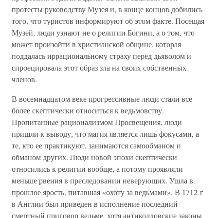
протесты руководству Музея и, в конце концов добились
того, что туристов информируют об этом факте. Посещая
Музей, люди узнают не о религии Богини, а о том, что
может произойти в христианской общине, которая
поддалась иррациональному страху перед дьяволом и
спроецировала этот образ зла на своих собственных
членов.
В восемнадцатом веке прогрессивные люди стали все
более скептически относиться к ведьмовству.
Пропитанные рационализмом Просвещения, люди
пришли к выводу, что магия является лишь фокусами, а
те, кто ее практикуют, занимаются самообманом и
обманом других. Люди новой эпохи скептически
относились к религии вообще, а потому проявляли
меньше рвения в преследовании неверующих. Ушла в
прошлое ярость, питавшая «охоту за ведьмами». В 1712 г
в Англии был приведен в исполнение последний
смертный приговор ведьме, хотя антиколдовские законы