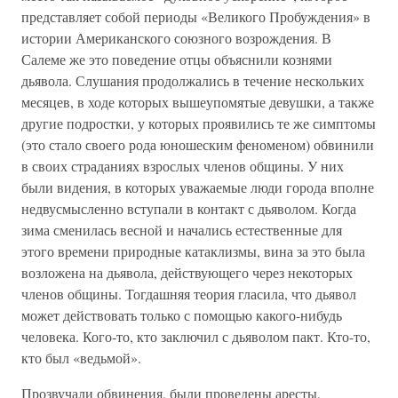
представляет собой периоды «Великого Пробуждения» в
истории Американского союзного возрождения. В
Салеме же это поведение отцы объяснили кознями
дьявола. Слушания продолжались в течение нескольких
месяцев, в ходе которых вышеупомятые девушки, а также
другие подростки, у которых проявились те же симптомы
(это стало своего рода юношеским феноменом) обвинили
в своих страданиях взрослых членов общины. У них
были видения, в которых уважаемые люди города вполне
недвусмысленно вступали в контакт с дьяволом. Когда
зима сменилась весной и начались естественные для
этого времени природные катаклизмы, вина за это была
возложена на дьявола, действующего через некоторых
членов общины. Тогдашняя теория гласила, что дьявол
может действовать только с помощью какого-нибудь
человека. Кого-то, кто заключил с дьяволом пакт. Кто-то,
кто был «ведьмой».
Прозвучали обвинения, были проведены аресты,