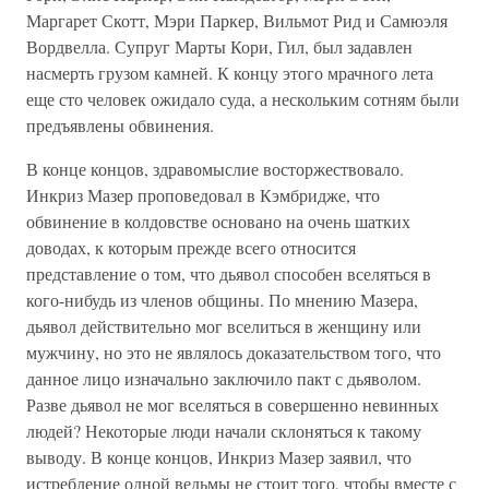
Маргарет Скотт, Мэри Паркер, Вильмот Рид и Самюэля
Вордвелла. Супруг Марты Кори, Гил, был задавлен
насмерть грузом камней. К концу этого мрачного лета
еще сто человек ожидало суда, а нескольким сотням были
предъявлены обвинения.
В конце концов, здравомыслие восторжествовало.
Инкриз Мазер проповедовал в Кэмбридже, что
обвинение в колдовстве основано на очень шатких
доводах, к которым прежде всего относится
представление о том, что дьявол способен вселяться в
кого-нибудь из членов общины. По мнению Мазера,
дьявол действительно мог вселиться в женщину или
мужчину, но это не являлось доказательством того, что
данное лицо изначально заключило пакт с дьяволом.
Разве дьявол не мог вселяться в совершенно невинных
людей? Некоторые люди начали склоняться к такому
выводу. В конце концов, Инкриз Мазер заявил, что
истребление одной ведьмы не стоит того, чтобы вместе с