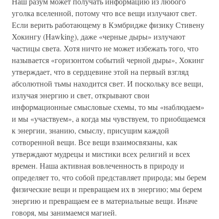
Наш разум может получать информацию из любого
уголка вселенной, потому что все вещи излучают свет.
Если верить работающему в Кэмбридже физику Стивену
Хокингу (Hawking), даже «черные дыры» излучают
частицы света. Хотя ничто не может избежать того, что
называется «горизонтом событий черной дыры», Хокинг
утверждает, что в сердцевине этой на первый взгляд
абсолютной тьмы находится свет. И поскольку все вещи,
излучая энергию и свет, открывают свои
информационные смысловые схемы, то мы «наблюдаем»
и мы «участвуем», а когда мы чувствуем, то приобщаемся
к энергии, знанию, смыслу, присущим каждой
сотворенной вещи. Все вещи взаимосвязаны, как
утверждают мудрецы и мистики всех религий и всех
времен. Наша активная вовлеченность в природу и
определяет то, что собой представляет природа; мы берем
физические вещи и превращаем их в энергию; мы берем
энергию и превращаем ее в материальные вещи. Иначе
говоря, мы занимаемся магией.