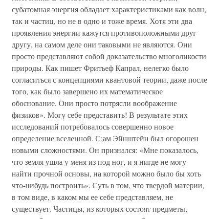
субатомная энергия обладает характеристиками как волн,
так и частиц, но не в одно и тоже время. Хотя эти два
проявления энергии кажутся противоположными друг
другу, на самом деле они таковыми не являются. Они
просто представляют собой доказательство многоликости
природы. Как пишет Фритьеф Капрал, нелегко было
согласиться с концепциями квантовой теории, даже после
того, как было завершено их математическое
обоснование. Они просто потрясли воображение
физиков». Могу себе представить! В результате этих
исследований потребовалось совершенно новое
определение вселенной. С;ам Эйнштейн был огорошен
новыми сложностями. Он признался: «Мне показалось,
что земля ушла у меня из под ног, и я нигде не могу
найти прочной основы, на которой можно было бы хоть
что-нибудь построить». Суть в том, что твердой материи,
в том виде, в каком мы ее себе представляем, не
существует. Частицы, из которых состоят предметы,