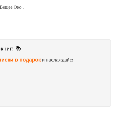
 Вещее Око..
книг! 📚
писки в подарок
и наслаждайся