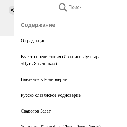
Поиск
Содержание
От редакции
Вместо предисловия (Из книги Лучезара
«Путь Язычника»)
Введение в Родноверие
Русско-славянское Родноверие
Сварогов Завет
Знамение Даждьбога (Даждьбогов Завет)