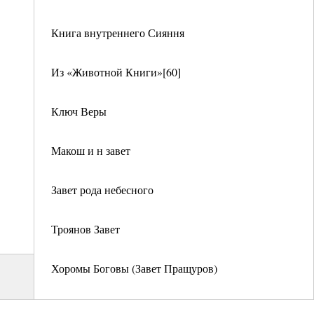
Книга внутреннего Сияння
Из «Животной Книги»[60]
Ключ Веры
Макош и н завет
Завет рода небесного
Троянов Завет
Хоромы Боговы (Завет Пращуров)
Слово Макоши – Матери Земной