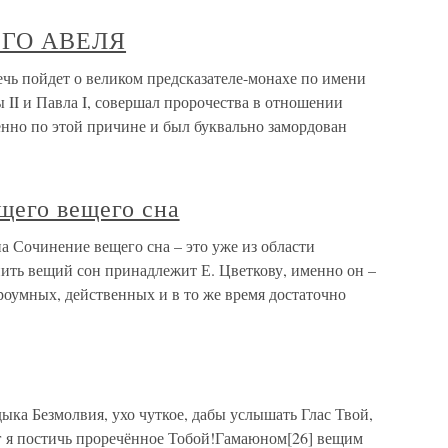
ГО АВЕЛЯ
йдет о великом предсказателе-монахе по имени
 II и Павла I, совершал пророчества в отношении
менно по этой причине и был буквально замордован
щего вещего сна
 Сочинение вещего сна – это уже из области
ить вещий сон принадлежит Е. Цветкову, именно он –
роумных, действенных и в то же время достаточно
ка Безмолвия, ухо чуткое, дабы услышать Глас Твой,
г я постичь проречённое Тобой!Гамаюном[26] вещим