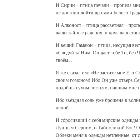
И Сирин – птица печали – пропела мн
не достоин войти вратами Белого Град
И Алконост – птица рассветная – пропе
ваши тайные радения, и круг ваш ста
И вещий Гамаюн – птица, несущая весть
«Следуй за Ним. Он даст тебе То, без 
твоём».
Я же сказал им: «Не застите мне Его 
своим гомоном! Ибо Он уже отверз Серд
подобны сухим листьям, павшим мне п
Ибо звёздная соль уже брошена в вол
пеной.
И сбросивший с себя мирские одежды в
Лунным Серпом, о Тайноликий Бог! 
Облеки меня в одежды нетленные, от 