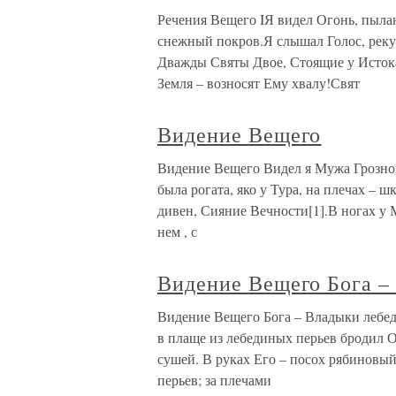
Речения Вещего IЯ видел Огонь, пыла
снежный покров.Я слышал Голос, рек
Дважды Святы Двое, Стоящие у Исток
Земля – возносят Ему хвалу!Свят
Видение Вещего
Видение Вещего Видел я Мужа Грозного
была рогата, яко у Тура, на плечах – шк
дивен, Сияние Вечности[1].В ногах у 
нем , с
Видение Вещего Бога –
Видение Вещего Бога – Владыки лебе
в плаще из лебединых перьев бродил О
сушей. В руках Его – посох рябиновый
перьев; за плечами