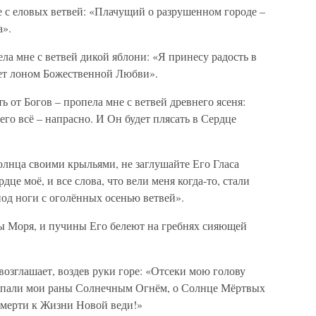
е с еловых ветвей: «Плачущий о разрушенном городе –
а».
ла мне с ветвей дикой яблони: «Я принесу радость в
нет лоном Божественной Любви».
 от Богов – пропела мне с ветвей древнего ясеня:
Чего всё – напрасно. И Он будет плясать в Сердце
Солнца своими крыльями, не заглушайте Его Гласа
це моё, и все слова, что вели меня когда-то, стали
од ноги с оголённых осенью ветвей».
ны Моря, и пучины Его белеют на гребнях сияющей
озглашает, воздев руки горе: «Отсеки мою голову
Опали мои раны Солнечным Огнём, о Солнце Мёртвых
смерти к Жизни Новой веди!»