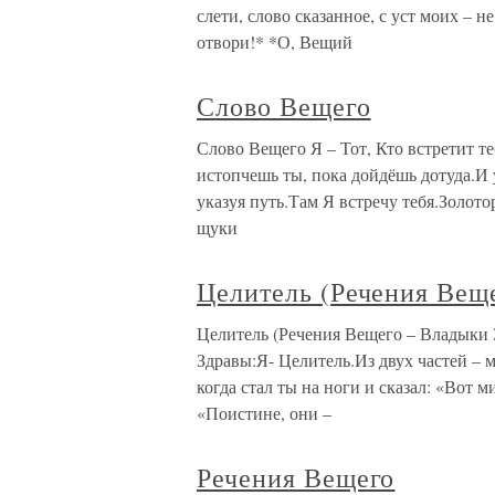
слети, слово сказанное, с уст моих –
отвори!* *О, Вещий
Слово Вещего
Слово Вещего Я – Тот, Кто встретит т
истопчешь ты, пока дойдёшь дотуда.И у
указуя путь.Там Я встречу тебя.Золото
щуки
Целитель (Речения Вещ
Целитель (Речения Вещего – Владыки
Здравы:Я- Целитель.Из двух частей – 
когда стал ты на ноги и сказал: «Вот м
«Поистине, они –
Речения Вещего