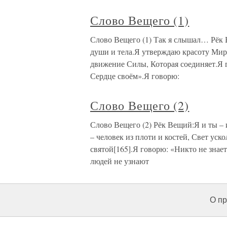
Слово Вещего (1)
Слово Вещего (1) Так я слышал… Рёк 
души и тела.Я утверждаю красоту Ми
движение Силы, Которая соединяет.Я г
Сердце своём».Я говорю:
Слово Вещего (2)
Слово Вещего (2) Рёк Вещий:Я и ты – 
– человек из плоти и костей, Свет уск
святой[165].Я говорю: «Никто не зна
людей не узнают
О пр