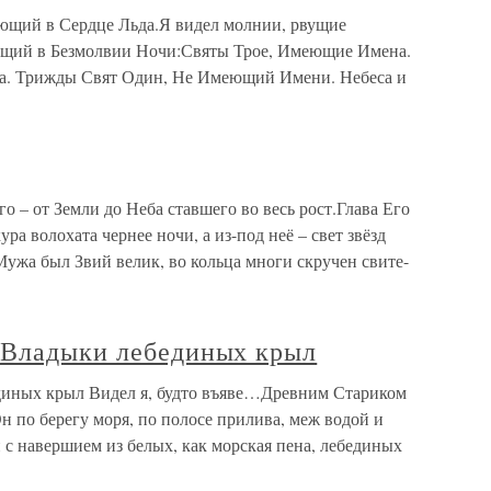
ющий в Сердце Льда.Я видел молнии, рвущие
ущий в Безмолвии Ночи:Святы Трое, Имеющие Имена.
а. Трижды Свят Один, Не Имеющий Имени. Небеса и
 – от Земли до Неба ставшего во весь рост.Глава Его
ура волохата чернее ночи, а из-под неё – свет звёзд
Мужа был Звий велик, во кольца многи скручен свите-
 Владыки лебединых крыл
диных крыл Видел я, будто въяве…Древним Стариком
н по берегу моря, по полосе прилива, меж водой и
 с навершием из белых, как морская пена, лебединых