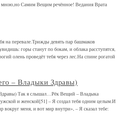
 не мною,но Самим Вещим речённое! Ведания Врата
ебя на перевале.Трижды девять пар башмаков
видишь: горы станут по бокам, и облака расступятся,
рогий олень проведёт тебя через лес.На спине рогатой
его – Владыки Здравы)
 Здравы) Так я слышал…Рёк Вещий – Владыка
мужской и женской[51] – Я создал тебя одним целым.И
ир вокруг меня, и вот мир внутри», – Я сказал тебе: