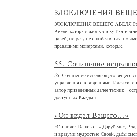
ЗЛОКЛЮЧЕНИЯ ВЕЩЕ
ЗЛОКЛЮЧЕНИЯ ВЕЩЕГО АВЕЛЯ Речь по
Авель, который жил в эпоху Екатерины
царей, ни разу не ошибся в них, но и
правящими монархами, которые
55. Сочинение исцеляю
55. Сочинение исцеляющего вещего сна
управления сновидениями. Идея сочин
автор приведенных далее техник – ост
доступных.Каждый
«Он видел Вещего…»
«Он видел Вещего…» Даруй мне, Влады
и вразуми мудростью Своей, дабы смо