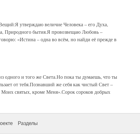
Вещий:Я утверждаю величие Человека – его Духа,
ра, Природного бытия.Я провозвещаю Любовь –
оворю: «Истина – одна во всём, но найди её прежде в
из одного и того же Света.Но пока ты думаешь, что ты
ользает от тебя.Познавший же себя как чистый Свет –
ет Моих святых, кроме Меня».Сорок сороков добрых
оекте
Разделы