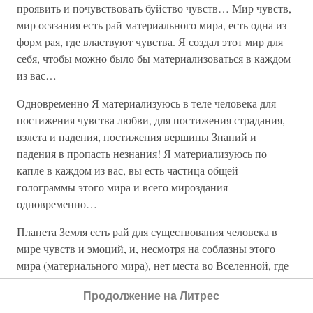
проявить и почувствовать буйство чувств… Мир чувств,
мир осязания есть рай материального мира, есть одна из
форм рая, где властвуют чувства. Я создал этот мир для
себя, чтобы можно было бы материализоваться в каждом
из вас…
Одновременно Я материализуюсь в теле человека для
постижения чувства любви, для постижения страдания,
взлета и падения, постижения вершины Знаний и
падения в пропасть незнания! Я материализуюсь по
капле в каждом из вас, вы есть частица общей
голограммы этого мира и всего мироздания
одновременно…
Планета Земля есть рай для существования человека в
мире чувств и эмоций, и, несмотря на соблазны этого
мира (материального мира), нет места во Вселенной, где
бы так удачно сочетались климат и природные дары,
Продолжение на Литрес
подготовленные Мною для детей Моих (1, т. 5, 6).