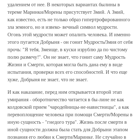
удалением от нее. В некоторых вариантах былины в
тереме Маринки/Морены присутствует Змий. А Змий,
как известно, есть не только образ гипертрофированного
зла земного, но и извеко- вечный символ мудрости.
Огонь этой мудрости может опалить человека. И именно
этого пугается Добрыня - он гонит Мудрость/Змия от себя
прочь: "Я тебя, Змеище, в куски изрублю да по чистому
полю размечу!". Он не знает, что гонит саму Мудрость
Жизни и Смерти, которая могла быть дана ему в виде
испытания, проверки всех его способностей. И что еще
хуже, Добрыня не знает, что не знает.
И как наказание, перед ним открывается второй этап
умирания - оборотничество читается в бы-лине не как
колдовской прием "чародейницы-не-навистницы", а как
перевоплощение человека при помощи Смерти/Морены в
иную сущность - "гнедого тура". Жизнь после смерти в
иной сущности должна была стать для Добрыни этапом
познания его любви к Смерти/Маринке. Не случайно в