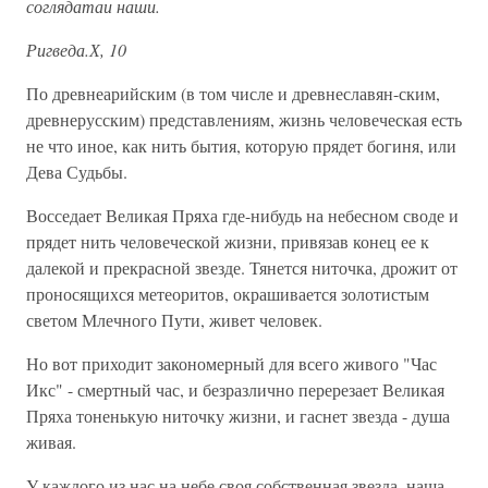
соглядатаи наши.
Ригведа.Х, 10
По древнеарийским (в том числе и древнеславян-ским,
древнерусским) представлениям, жизнь человеческая есть
не что иное, как нить бытия, которую прядет богиня, или
Дева Судьбы.
Восседает Великая Пряха где-нибудь на небесном своде и
прядет нить человеческой жизни, привязав конец ее к
далекой и прекрасной звезде. Тянется ниточка, дрожит от
проносящихся метеоритов, окрашивается золотистым
светом Млечного Пути, живет человек.
Но вот приходит закономерный для всего живого "Час
Икс" - смертный час, и безразлично перерезает Великая
Пряха тоненькую ниточку жизни, и гаснет звезда - душа
живая.
У каждого из нас на небе своя собственная звезда, наша