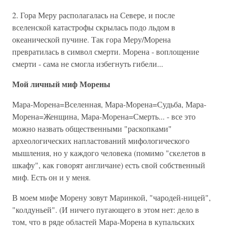
2. Гора Меру располагалась на Севере, и после
вселенской катастрофы скрылась подо льдом в
океанической пучине. Так гора Меру/Морена
превратилась в символ смерти. Морена - воплощение
смерти - сама не смогла избегнуть гибели...
Мой личный миф Морены
Мара-Морена=Вселенная, Мара-Морена=Судьба, Мара-
Морена=Женщина, Мара-Морена=Смерть... - все это
можно назвать общественными "раскопками"
археологических напластований мифологического
мышления, но у каждого человека (помимо "скелетов в
шкафу", как говорят англичане) есть свой собственный
миф. Есть он и у меня.
В моем мифе Морену зовут Маринкой, "чародей-ницей",
"колдуньей". (И ничего пугающего в этом нет: дело в
том, что в ряде областей Мара-Морена в купальских