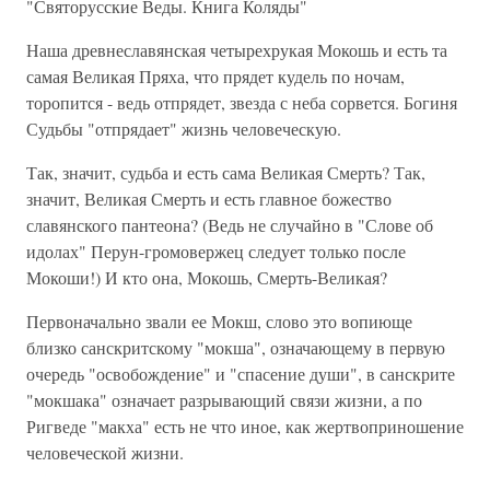
"Святорусские Веды. Книга Коляды"
Наша древнеславянская четырехрукая Мокошь и есть та
самая Великая Пряха, что прядет кудель по ночам,
торопится - ведь отпрядет, звезда с неба сорвется. Богиня
Судьбы "отпрядает" жизнь человеческую.
Так, значит, судьба и есть сама Великая Смерть? Так,
значит, Великая Смерть и есть главное божество
славянского пантеона? (Ведь не случайно в "Слове об
идолах" Перун-громовержец следует только после
Мокоши!) И кто она, Мокошь, Смерть-Великая?
Первоначально звали ее Мокш, слово это вопиюще
близко санскритскому "мокша", означающему в первую
очередь "освобождение" и "спасение души", в санскрите
"мокшака" означает разрывающий связи жизни, а по
Ригведе "макха" есть не что иное, как жертвоприношение
человеческой жизни.