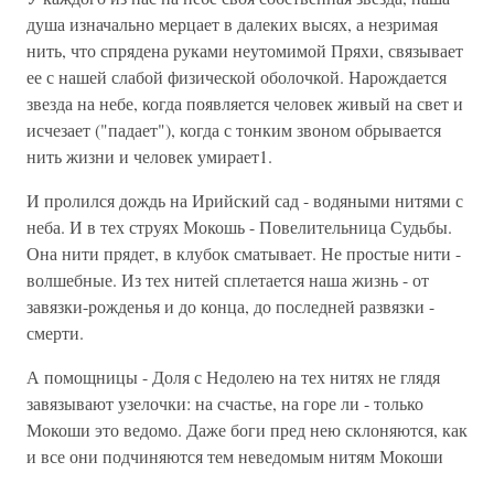
душа изначально мерцает в далеких высях, а незримая
нить, что спрядена руками неутомимой Пряхи, связывает
ее с нашей слабой физической оболочкой. Нарождается
звезда на небе, когда появляется человек живый на свет и
исчезает ("падает"), когда с тонким звоном обрывается
нить жизни и человек умирает1.
И пролился дождь на Ирийский сад - водяными нитями с
неба. И в тех струях Мокошь - Повелительница Судьбы.
Она нити прядет, в клубок сматывает. Не простые нити -
волшебные. Из тех нитей сплетается наша жизнь - от
завязки-рожденья и до конца, до последней развязки -
смерти.
А помощницы - Доля с Недолею на тех нитях не глядя
завязывают узелочки: на счастье, на горе ли - только
Мокоши это ведомо. Даже боги пред нею склоняются, как
и все они подчиняются тем неведомым нитям Мокоши