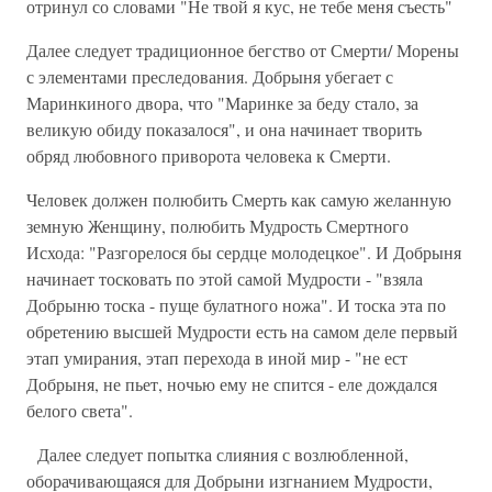
отринул со словами "Не твой я кус, не тебе меня съесть"
Далее следует традиционное бегство от Смерти/ Морены
с элементами преследования. Добрыня убегает с
Маринкиного двора, что "Маринке за беду стало, за
великую обиду показалося", и она начинает творить
обряд любовного приворота человека к Смерти.
Человек должен полюбить Смерть как самую желанную
земную Женщину, полюбить Мудрость Смертного
Исхода: "Разгорелося бы сердце молодецкое". И Добрыня
начинает тосковать по этой самой Мудрости - "взяла
Добрыню тоска - пуще булатного ножа". И тоска эта по
обретению высшей Мудрости есть на самом деле первый
этап умирания, этап перехода в иной мир - "не ест
Добрыня, не пьет, ночью ему не спится - еле дождался
белого света".
Далее следует попытка слияния с возлюбленной,
оборачивающаяся для Добрыни изгнанием Мудрости,