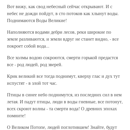
Вот вижу, как свод небесный сейчас открывают. И с
небес не дожди пойдут, в сто потоков как хлынут воды.
Поднимаются Воды Великие!
Наполняются водами дебри лесов, реки широкие по
земле разливаются, и земли вдруг не станет видно, - все
покроет собой вода...
Все холмы водою сокроются, смерти горькой предастся
все - род людей, род зверей.
Крик великий все тогда поднимут, кверху глас и дух тут
испустят - в злой тот час.
Птицы в синее небо поднимутся, из последних сил в нем
летая. И падут птицы, люди в воды гневные, все потонут,
всех скроют волны - та смерти вода! О древних эпохах
помните!
О Великом Потопе, людей поглотившем! Знайте, будут