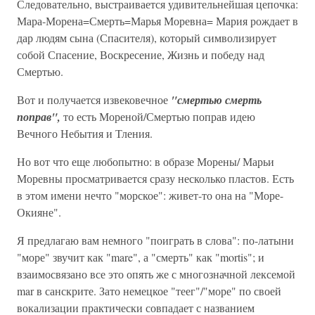
Следовательно, выстраивается удивительнейшая цепочка:
Мара-Морена=Смерть=Марья Моревна= Мария рождает в
дар людям сына (Спасителя), который символизирует
собой Спасение, Воскресение, Жизнь и победу над
Смертью.
Вот и получается извековечное
"смертью смерть
поправ",
то есть Мореной/Смертью поправ идею
Вечного Небытия и Тления.
Но вот что еще любопытно: в образе Морены/ Марьи
Моревны просматривается сразу несколько пластов. Есть
в этом имени нечто "морское": живет-то она на "Море-
Окияне".
Я предлагаю вам немного "поиграть в слова": по-латыни
"море" звучит как "mare", а "смерть" как "mortis"; и
взаимосвязано все это опять же с многозначной лексемой
mar в санскрите. Зато немецкое "теег"/"море" по своей
вокализации практически совпадает с названием