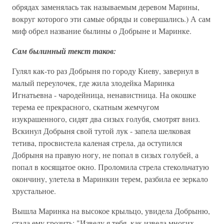
обрядах заменялась так называемым деревом Марины,
вокруг которого эти самые обряды и совершались.) А сам
миф обрел название былины о Добрыне и Маринке.
Сам былинный текст таков:
Гулял как-то раз Добрыня по городу Киеву, завернул в
малый переулочек, где жила злодейка Маринка
Игнатьевна - чародейница, ненавистница. На окошке
терема ее прекрасного, скатным жемчугом
изукрашенного, сидят два сизых голубя, смотрят вниз.
Вскинул Добрыня свой тутой лук - запела шелковая
тетива, просвистела каленая стрела, да оступился
Добрыня на правую ногу, не попал в сизых голубей, а
попал в косящатое окно. Проломила стрела стекольчатую
окончину, улетела в Маринкин терем, разбила ее зеркало
хрустальное.
Вышла Маринка на высокое крыльцо, увидела Добрыню,
стала ему грозить: "Изведу я тебя, как извела многих