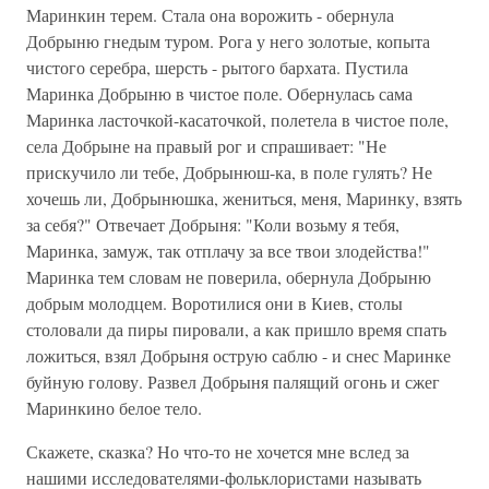
Маринкин терем. Стала она ворожить - обернула
Добрыню гнедым туром. Рога у него золотые, копыта
чистого серебра, шерсть - рытого бархата. Пустила
Маринка Добрыню в чистое поле. Обернулась сама
Маринка ласточкой-касаточкой, полетела в чистое поле,
села Добрыне на правый рог и спрашивает: "Не
прискучило ли тебе, Добрынюш-ка, в поле гулять? Не
хочешь ли, Добрынюшка, жениться, меня, Маринку, взять
за себя?" Отвечает Добрыня: "Коли возьму я тебя,
Маринка, замуж, так отплачу за все твои злодейства!"
Маринка тем словам не поверила, обернула Добрыню
добрым молодцем. Воротилися они в Киев, столы
столовали да пиры пировали, а как пришло время спать
ложиться, взял Добрыня острую саблю - и снес Маринке
буйную голову. Развел Добрыня палящий огонь и сжег
Маринкино белое тело.
Скажете, сказка? Но что-то не хочется мне вслед за
нашими исследователями-фольклористами называть