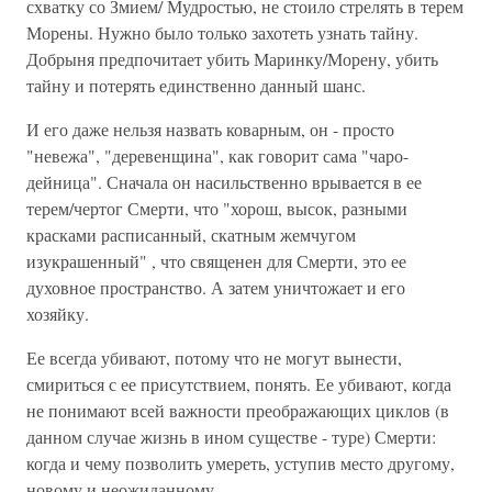
схватку со Змием/ Мудростью, не стоило стрелять в терем
Морены. Нужно было только захотеть узнать тайну.
Добрыня предпочитает убить Маринку/Морену, убить
тайну и потерять единственно данный шанс.
И его даже нельзя назвать коварным, он - просто
"невежа", "деревенщина", как говорит сама "чаро-
дейница". Сначала он насильственно врывается в ее
терем/чертог Смерти, что "хорош, высок, разными
красками расписанный, скатным жемчугом
изукрашенный" , что священен для Смерти, это ее
духовное пространство. А затем уничтожает и его
хозяйку.
Ее всегда убивают, потому что не могут вынести,
смириться с ее присутствием, понять. Ее убивают, когда
не понимают всей важности преображающих циклов (в
данном случае жизнь в ином существе - туре) Смерти:
когда и чему позволить умереть, уступив место другому,
новому и неожиданному.