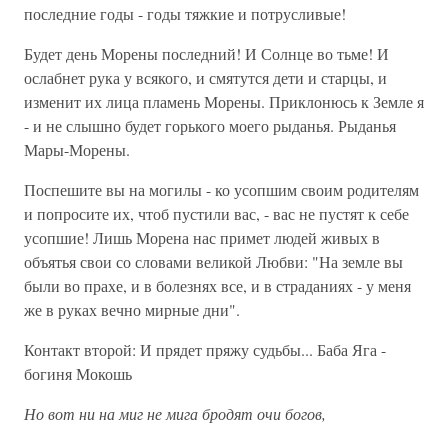
последние годы - годы тяжкие и потрусливые!
Будет день Морены последний! И Солнце во тьме! И
ослабнет рука у всякого, и смятутся дети и старцы, и
изменит их лица пламень Морены. Приклонюсь к Земле я
- и не слышно будет горького моего рыданья. Рыданья
Мары-Морены.
Поспешите вы на могилы - ко усопшим своим родителям
и попросите их, чтоб пустили вас, - вас не пустят к себе
усопшие! Лишь Морена нас примет людей живых в
объятья свои со словами великой Любви: "На земле вы
были во прахе, и в болезнях все, и в страданиях - у меня
же в руках вечно мирные дни".
Контакт второй: И прядет пряжу судьбы... Баба Яга -
богиня Мокошь
Но вот ни на миг не мига бродят очи богов,