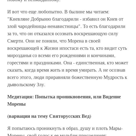
И вот что еще любопытно. В былине мы читаем:
"Киевляне Добрыню благодарили - избавил он Киев от
злой чародейницы-ненавистницы". То есть благодарили
за то, что он отказался осознать воскрешающую силу
Смерти. Они не поняли, что Морена в своей
воскрешающей к Жизни ипостаси есть та, кто видит суть
мирозданья со всеми его рождениями и кончинами,
горестями и праздниками. Она - единственная, кто может
сказать, когда время жить и время умирать. А не осознав
всего этого, люди приравняли божественную Мудрость к
дьявольскому Злу.
Медитация: Попытка проникновения, или Видение
Морены
(вариации на тему Святорусских Вед)
Я попытаюсь проникнуть в образ, душу и плоть Мары-
Морены, свой голос к ее мольбам присоединяя: