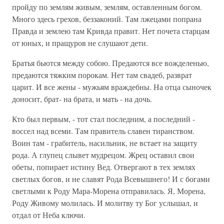
пройду по землям живым, землям, оставленным богом.
Много здесь грехов, беззаконий. Там лжецами попрана
Правда и землею там Кривда правит. Нет почета старцам
от юных, и пращуров не слушают дети.
Братья бьются между собою. Предаются все вожделенью,
предаются тяжким порокам. Нет там свадеб, разврат
царит. И все жены - мужьям враждебны. На отца сыночек
доносит, брат- на брата, и мать - на дочь.
Кто был первым, - тот стал последним, а последний -
воссел над всеми. Там правитель славен тиранством.
Воин там - грабитель, насильник, не встает на защиту
рода. А глупец слывет мудрецом. Жрец оставил свои
обеты, попирает истину Вед. Отвергают в тех землях
светлых богов, и не славят Рода Всевышнего! И с богами
светлыми к Роду Мара-Морена отправилась. Я, Морена,
Роду Живому молилась. И молитву ту Бог услышал, и
отдал от Неба ключи.