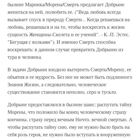
былине Маринка/Морена/Смерть предлагает Добрыне
жениться на ней, полюбить ее. ("Ведь любовь всегда
вызывает спуск в природу Смерти... Когда решаешься на
любовь, решаешься и на то, чтобы воскресить к жизни
сущность Женщины-Скелета и ее учений". - К.-П. Эстес.
"Бегущая с волками"). И именно Смерть способна
воскрешать: в данном случае превратить Добрыню из
тура в человека.
В задачи Добрыни входило вытерпеть Смерть/Морену, ее
объятия и ее мудрость. Без нее не может быть подлинного
Знания Жизни, а следовательно, человеческое
существование становится неполно, серо и тускло.
Добрыне предоставлялся в былине шанс: распутать тайну
Морены, что положило бы конец человеческому страху
кончины, страху перед вечным Ничто, вечной смертью. А
чтобы распутать тайну сию, ему не нужно было брать на
себя роль героя, не нужно было вступать в вооруженную