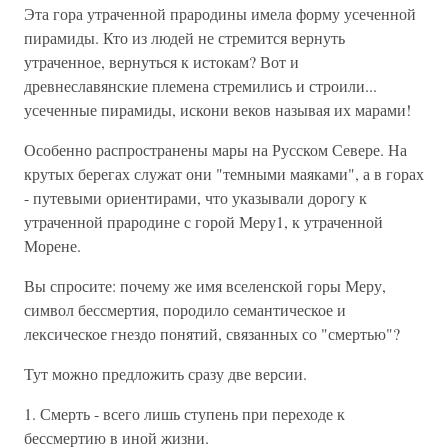
Эта гора утраченной прародины имела форму усеченной
пирамиды. Кто из людей не стремится вернуть
утраченное, вернуться к истокам? Вот и
древнеславянские племена стремились и строили...
усеченные пирамиды, искони веков называя их марами!
Особенно распространены мары на Русском Севере. На
крутых берегах служат они "темными маяками", а в горах
- путевыми ориентирами, что указывали дорогу к
утраченной прародине с горой Меру1, к утраченной
Морене.
Вы спросите: почему же имя вселенской горы Меру,
символ бессмертия, породило семантическое и
лексическое гнездо понятий, связанных со "смертью"?
Тут можно предложить сразу две версии.
1. Смерть - всего лишь ступень при переходе к
бессмертию в иной жизни.