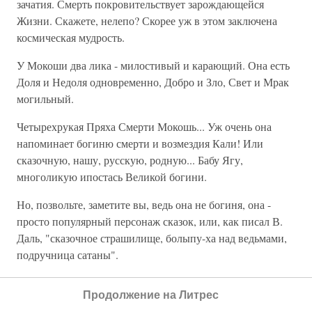
зачатия. Смерть покровительствует зарождающейся
Жизни. Скажете, нелепо? Скорее уж в этом заключена
космическая мудрость.
У Мокоши два лика - милостивый и карающий. Она есть
Доля и Недоля одновременно, Добро и Зло, Свет и Мрак
могильный.
Четырехрукая Пряха Смерти Мокошь... Уж очень она
напоминает богиню смерти и возмездия Кали! Или
сказочную, нашу, русскую, родную... Бабу Ягу,
многоликую ипостась Великой богини.
Но, позвольте, заметите вы, ведь она не богиня, она -
просто популярный персонаж сказок, или, как писал В.
Даль, "сказочное страшилище, болыпу-ха над ведьмами,
подручница сатаны".
Да, возможно, Баба Яга/Мокошь - персонаж сказочный,
Продолжение на Литрес
но одновременно и "очень трудный для анализа" (В. Я.