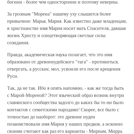
богини - более чем односторонни и поэтому неверны.
За грозным "Морена" нашему уху слышится более
привычное: Марья, Мария. Как известно даже младенцам,
в христианстве имя Мария носит мать Спасителя, давшая
жизнь Христу и олицетворяющая светлые силы
созидания.
Правда, академическая наука полагает, что это имя
образовано от древнеиудейского "тага" - противиться,
отвергать, а русские, мол, усвоили его после крещения
Руси.
Так, да не так. Ибо я опять напомню, - как же тогда быть
с Марой-Мореной? Этот языческий образ возник внутри
славянского сообщества задолго до каких бы то ни было
контактов с семитскими народами! Скорее, все было с
точностью до наоборот: это древние иудеи
позаимствовали имя Мария у наших предков, а исконно
своими считают как раз его варианты - Мириам, Мирра.