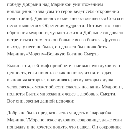
победу Добрыни над Маринкой уничтожением
воплощенного зла (сам-то герой ведет себя откровенно
недостойно). Для меня это миф несостоявшегося Союза и
несостоявшегося Обретения мудрости. Потому что ради
обретения мудрости, чуткости жизни Добрыне следовало
встретиться с тем, что он больше всего боится. Другого
выхода у него не было, он должен был полюбить
Маринку=Морену=Великую Богиню Смерть.
Былина эта, сей миф приобретет наивысшую духовную
ценность, если понять ее как цепочку из пяти задач,
выполняя которые, подчиняясь ритму которых душа
человеческая может обрести счастья познания Мудрости,
полноты Бытия мироздания через... любовь к Смерти.
Вот они, звенья данной цепочки:
Добрыне было предназначено увидеть в "чародейке
Маринке"/Морене некое духовное сокровище, даже если
поначалу и не хочется понять, что нашел. Он сокровище