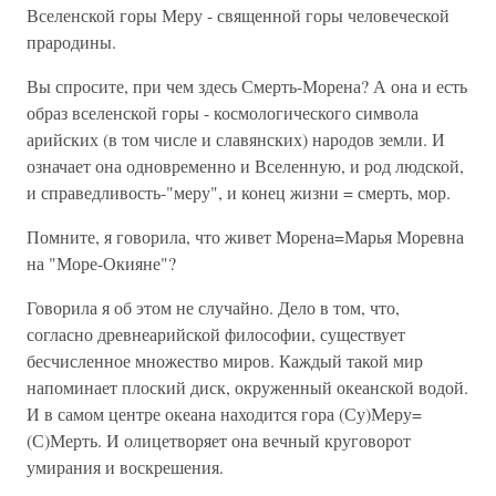
Вселенской горы Меру - священной горы человеческой
прародины.
Вы спросите, при чем здесь Смерть-Морена? А она и есть
образ вселенской горы - космологического символа
арийских (в том числе и славянских) народов земли. И
означает она одновременно и Вселенную, и род людской,
и справедливость-"меру", и конец жизни = смерть, мор.
Помните, я говорила, что живет Морена=Марья Моревна
на "Море-Окияне"?
Говорила я об этом не случайно. Дело в том, что,
согласно древнеарийской философии, существует
бесчисленное множество миров. Каждый такой мир
напоминает плоский диск, окруженный океанской водой.
И в самом центре океана находится гора (Су)Меру=
(С)Мерть. И олицетворяет она вечный круговорот
умирания и воскрешения.