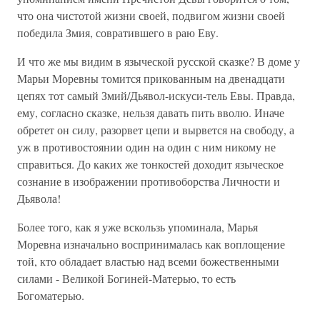
что она чистотой жизни своей, подвигом жизни своей
победила Змия, совратившего в раю Еву.
И что же мы видим в языческой русской сказке? В доме у
Марьи Моревны томится прикованным на двенадцати
цепях тот самый Змий/Дьявол-искуси-тель Евы. Правда,
ему, согласно сказке, нельзя давать пить вволю. Иначе
обретет он силу, разорвет цепи и вырвется на свободу, а
уж в противостоянии один на один с ним никому не
справиться. До каких же тонкостей доходит языческое
сознание в изображении противоборства Личности и
Дьявола!
Более того, как я уже вскользь упоминала, Марья
Моревна изначально воспринималась как воплощение
той, кто обладает властью над всеми божественными
силами - Великой Богиней-Матерью, то есть
Богоматерью.