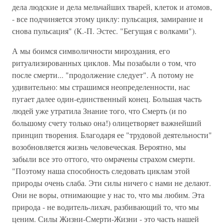
дела людские и дела мельчайших тварей, клеток и атомов,
- все подчиняется этому циклу: пульсация, замирание и
снова пульсация" (К.-П. Эстес. "Бегущая с волками").
А мы боимся символичности мироздания, его
ритуализированных циклов. Мы позабыли о том, что
после смерти... "продолжение следует". А потому не
удивительно: мы страшимся неопределенности, нас
пугает далее один-единственный конец. Большая часть
людей уже утратила Знание того, что Смерть (и по
большому счету только она!) олицетворяет важнейший
принцип творения. Благодаря ее "трудовой деятельности"
возобновляется жизнь человеческая. Вероятно, мы
забыли все это оттого, что омрачены страхом смерти.
"Поэтому наша способность следовать циклам этой
природы очень слаба. Эти силы ничего с нами не делают.
Они не воры, отнимающие у нас то, что мы любим. Эта
природа - не водитель-лихач, разбивающий то, что мы
ценим. Силы Жизни-Смерти-Жизни - это часть нашей