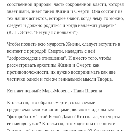
собственной природы, часть сокровенной власти, которая
знает шаги, знает танец Жизни и Смерти. Она состоит из
тех наших аспектов, которые знают, когда чему-то можно,
следует и должно родиться и когда надлежит умереть"
(К.-П. Эстес. "Бегущая с волками").
Чтобы познать всю мудрость Жизни, следует вступить в
контакт с природой Смерти, наладить с ней
"добрососедские отношения". И вместо того, чтобы
рассматривать архетипы Жизни и Смерти как
противоположности, их нужно воспринимать как две
частички одной и той же гениальной мысли Творца.
Контакт первый: Мара-Морена - Нави Царевна
Кто сказал, что образы смерти, создаваемые
средневековыми живописцами, являются идеальным
"фотороботом" этой Белой Дамы? Кто сказал, что черты
ее наводят ужас? Кто сказал, что ходит она с серпом и
"пожинает" не чующих опасности людей? Кто сказал, что