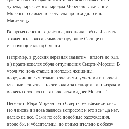
чучела, нарекаемого народом Мореною. Сжигание
Морены - соломенного чучела происходило и на
Масленицу.
Во время огненных действ существовал обычай катать
зажженные колеса, символизирующие Солнце и
изгоняющие холод Смерти.
Например, в русских деревнях (заметим - вплоть до XIX
в.) практиковался обряд отпугивания Смерти-Морены. В
урочную ночь старые и молодые женщины,
вооружившись метлами, кочергами, ухватами и прочей
утварью, гонялись по огородам за невидимым призраком,
во весь голос посылая проклятья в адрес Морены 1.
Выходит, Мара-Морена - это Смерть, неизбежное зло...
Но я вновь и вновь задаюсь вопросом: и это все? Да нет,
далеко не все. Сами по себе подобные рассуждения,
вроде бы, и убедительны, но применительно к образу