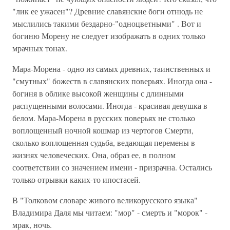
"лик ее ужасен"? Древние славянские боги отнюдь не
мыслились такими бездарно-"одноцветными" . Вот и
богиню Морену не следует изображать в одних только
мрачных тонах.
Мара-Морена - одно из самых древних, таинственных и
"смутных" божеств в славянских поверьях. Иногда она -
богиня в облике высокой женщины с длинными
распущенными волосами. Иногда - красивая девушка в
белом. Мара-Морена в русских поверьях не столько
воплощенный ночной кошмар из чертогов Смерти,
сколько воплощенная судьба, ведающая перемены в
жизнях человеческих. Она, образ ее, в полном
соответствии со значением имени - призрачна. Остались
только отрывки каких-то ипостасей.
В "Толковом словаре живого великорусского языка"
Владимира Даля мы читаем: "мор" - смерть и "морок" -
мрак, ночь.