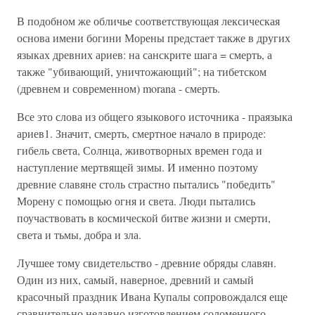
В подобном же обличье соответствующая лексическая
основа имени богини Морены предстает также в других
языках древних ариев: на санскрите шага = смерть, а
также "убивающий, уничтожающий"; на тибетском
(древнем и современном) morana - смерть.
Все это слова из общего языкового источника - праязыка
ариев1. Значит, смерть, смертное начало в природе:
гибель света, Солнца, животворных времен года и
наступление мертвящей зимы. И именно поэтому
древние славяне столь страстно пытались "победить"
Морену с помощью огня и света. Люди пытались
поучаствовать в космической битве жизни и смерти,
света и тьмы, добра и зла.
Лучшее тому свидетельство - древние обряды славян.
Один из них, самый, наверное, древний и самый
красочный праздник Ивана Купалы сопровождался еще
сравнительно недавно изготовлением соломенного