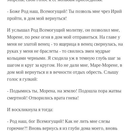
- Боже Род наш, Всемогущий! Ты позволь мне чрез Ирий
пройти, в дом мой вернуться!
И услышал Род Всемогущий молитву, он позволил мне,
Морене, по реке огня в дом мой отправиться. На главе у
меня не златой венец - то ящерица в венец свернулась, на
руках у меня не браслеты - то свились змеи мудрые
кольцами черными. Я сходила уж в темную глубь шаг за
шагом и круг за кругом. Но не дали мне, Маре-Морене, в
дом мой вернуться и в вечности отдых обресть. Слышу
голос я гулкий:
- Подымись ты, Морена, на землю! Подошла пора жатвы
смертной! Отворились врата гнева!
И воскликнула я тогда:
- Род наш, бог Всемогущий! Как не лить мне слезы
горючие?! Вновь вернусь я из глуби дома моего, вновь