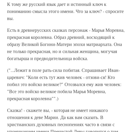
К тому же русский язык дает и истинный ключ к
пониманию смысла этого имени. Что за ключ? - спросите
вы.
Есть в древнерусских сказках персонаж - Марья Моревна,
прекрасная королевна. Образ древний, восходящий к
образу Великой Богини-Матери эпохи матриархата. Она
не только прекрасная, но и сильная женщина, могучая
богатырша и предводительница войска.
("...Лежит в поле рать-сила побитая. Спрашивает Иван-
царевич: "Коли есть тут жив человек - отзови-ся! Кто
побил это войско великое?" Отозвался ему жив человек:
"Все это войско великое побила Марья Моревна,
прекрасная королевна"".)
Сказка! - скажете вы, - которая не имеет никакого
отношения к деве Марии. Да как вам сказать. В
христианских духовных песнопениях часто в связи с
упоминанием имени Пречистой Девы говорится о том,