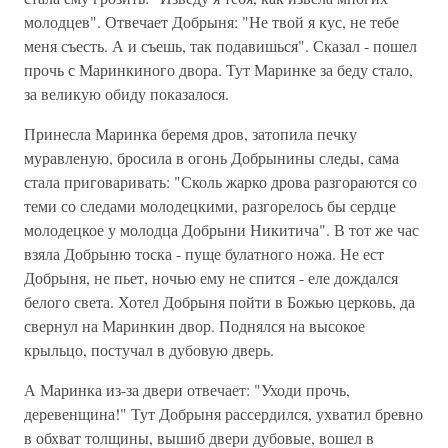
молодцев". Отвечает Добрыня: "Не твой я кус, не тебе
меня съесть. А и съешь, так подавишься". Сказал - пошел
прочь с Маринкиного двора. Тут Маринке за беду стало,
за великую обиду показалося.
Принесла Маринка беремя дров, затопила печку
муравленую, бросила в огонь Добрынины следы, сама
стала приговаривать: "Сколь жарко дрова разгораются со
теми со следами молодецкими, разгорелось бы сердце
молодецкое у молодца Добрыни Никитича". В тот же час
взяла Добрыню тоска - пуще булатного ножа. Не ест
Добрыня, не пьет, ночью ему не спится - еле дождался
белого света. Хотел Добрыня пойти в Божью церковь, да
свернул на Маринкин двор. Поднялся на высокое
крыльцо, постучал в дубовую дверь.
А Маринка из-за двери отвечает: "Уходи прочь,
деревенщина!" Тут Добрыня рассердился, ухватил бревно
в обхват толщины, вышиб двери дубовые, вошел в