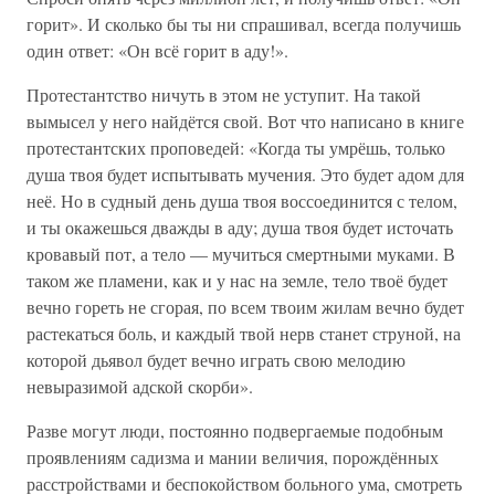
горит». И сколько бы ты ни спрашивал, всегда получишь
один ответ: «Он всё горит в аду!».
Протестантство ничуть в этом не уступит. На такой
вымысел у него найдётся свой. Вот что написано в книге
протестантских проповедей: «Когда ты умрёшь, только
душа твоя будет испытывать мучения. Это будет адом для
неё. Но в судный день душа твоя воссоединится с телом,
и ты окажешься дважды в аду; душа твоя будет источать
кровавый пот, а тело — мучиться смертными муками. В
таком же пламени, как и у нас на земле, тело твоё будет
вечно гореть не сгорая, по всем твоим жилам вечно будет
растекаться боль, и каждый твой нерв станет струной, на
которой дьявол будет вечно играть свою мелодию
невыразимой адской скорби».
Разве могут люди, постоянно подвергаемые подобным
проявлениям садизма и мании величия, порождённых
расстройствами и беспокойством больного ума, смотреть