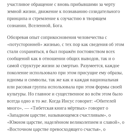
участливое обращение с вновь прибывшими за черту
земной жизни, движение к познаванию созидательного
принципа и стремление к соучастию в творящем
сознании, Вселенной, Бога.
Обозревая опыт соприкосновения человечества с
«потусторонней» жизнью, с тех пор как сведения об этом
стали сохраняться, я был поражён постоянством всех
сообщений как в отношении общих выводов, так и о
самой структуре жизни
за
смертью. Разумеется, каждое
поколение использовало при этом присущие ему образы,
идиомы и символы, так же как и каждая национальная
или расовая группа использовала при этом формы своей
культуры. Но главное и существенное во всём этом было
всегда одно и то же. Когда Иисус говорит: «Обителей
много», — «Тибетская книга мёртвых» говорит о
«Западном царстве, называющемся счастливым», о
«Южном царстве, наделённом великолепием и славой», о
«Восточном царстве превосходящего счастья», о