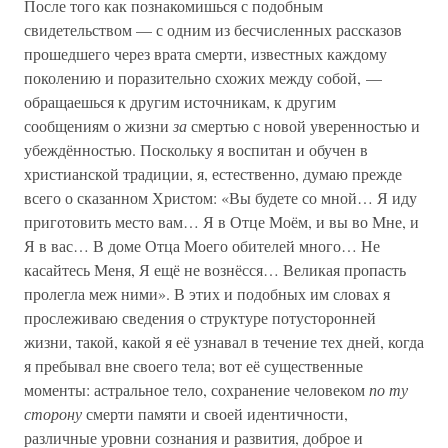
После того как познакомишься с подобным
свидетельством — с одним из бесчисленных рассказов
прошедшего через врата смерти, известных каждому
поколению и поразительно схожих между собой, —
обращаешься к другим источникам, к другим
сообщениям о жизни
за
смертью с новой уверенностью и
убеждённостью. Поскольку я воспитан и обучен в
христианской традиции, я, естественно, думаю прежде
всего о сказанном Христом: «Вы будете со мной… Я иду
приготовить место вам… Я в Отце Моём, и вы во Мне, и
Я в вас… В доме Отца Моего обителей много… Не
касайтесь Меня, Я ещё не вознёсся… Великая пропасть
пролегла меж ними». В этих и подобных им словах я
прослеживаю сведения о структуре потусторонней
жизни, такой, какой я её узнавал в течение тех дней, когда
я пребывал вне своего тела; вот её существенные
моменты: астральное тело, сохранение человеком
по ту
сторону
смерти памяти и своей идентичности,
различные уровни сознания и развития, доброе и