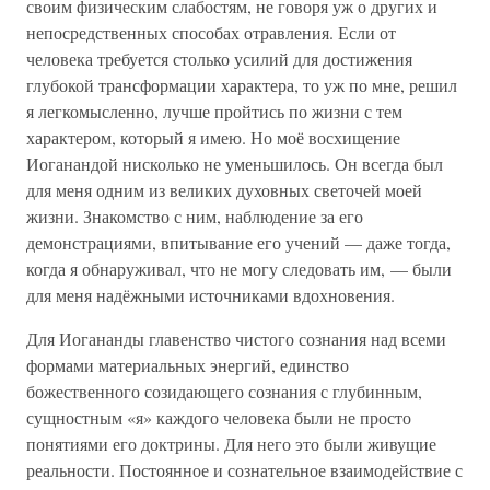
своим физическим слабостям, не говоря уж о других и
непосредственных способах отравления. Если от
человека требуется столько усилий для достижения
глубокой трансформации характера, то уж по мне, решил
я легкомысленно, лучше пройтись по жизни с тем
характером, который я имею. Но моё восхищение
Иоганандой нисколько не уменьшилось. Он всегда был
для меня одним из великих духовных светочей моей
жизни. Знакомство с ним, наблюдение за его
демонстрациями, впитывание его учений — даже тогда,
когда я обнаруживал, что не могу следовать им, — были
для меня надёжными источниками вдохновения.
Для Иогананды главенство чистого сознания над всеми
формами материальных энергий, единство
божественного созидающего сознания с глубинным,
сущностным «я» каждого человека были не просто
понятиями его доктрины. Для него это были живущие
реальности. Постоянное и сознательное взаимодействие с