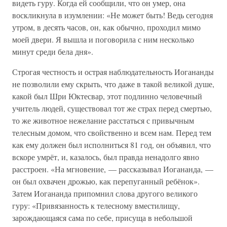
видеть гуру. Когда ей сообщили, что он умер, она
воскликнула в изумлении: «Не может быть! Ведь сегодня
утром, в десять часов, он, как обычно, проходил мимо
моей двери. Я вышла и поговорила с ним несколько
минут среди бела дня».
Строгая честность и острая наблюдательность Иогананды
не позволили ему скрыть, что даже в такой великой душе,
какой был Шри Юктесвар, этот подлинно человечный
учитель людей, существовал тот же страх перед смертью,
то же животное нежелание расстаться с привычным
телесным домом, что свойственно и всем нам. Перед тем
как ему должен был исполниться 81 год, он объявил, что
вскоре умрёт, и, казалось, был правда ненадолго явно
расстроен. «На мгновение, — рассказывал Иогананда, —
он был охвачен дрожью, как перепуганный ребёнок».
Затем Иогананда припомнил слова другого великого
гуру: «Привязанность к телесному вместилищу,
зарождающаяся сама по себе, присуща в небольшой