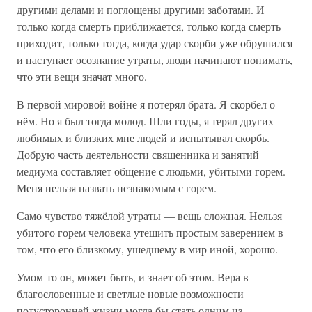
другими делами и поглощены другими заботами. И
только когда смерть приближается, только когда смерть
приходит, только тогда, когда удар скорби уже обрушился
и наступает осознание утраты, люди начинают понимать,
что эти вещи значат много.
В первой мировой войне я потерял брата. Я скорбел о
нём. Но я был тогда молод. Шли годы, я терял других
любимых и близких мне людей и испытывал скорбь.
Добрую часть деятельности священника и занятий
медиума составляет общение с людьми, убитыми горем.
Меня нельзя назвать незнакомым с горем.
Само чувство тяжёлой утраты — вещь сложная. Нельзя
убитого горем человека утешить простым заверением в
том, что его близкому, ушедшему в мир иной, хорошо.
Умом-то он, может быть, и знает об этом. Вера в
благословенные и светлые новые возможности
потусторонней жизни могла бы стать одним из