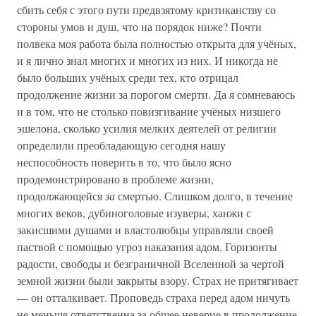
сбить себя с этого пути предвзятому критиканству со
стороны умов и душ, что на порядок ниже? Почти
полвека моя работа была полностью открыта для учёных,
и я лично знал многих и многих из них. И никогда не
было больших учёных среди тех, кто отрицал
продолжение жизни за порогом смерти. Да я сомневаюсь
и в том, что не столько повизгивание учёных низшего
эшелона, сколько усилия мелких деятелей от религии
определили преобладающую сегодня нашу
неспособность поверить в то, что было ясно
продемонстрировано в проблеме жизни,
продолжающейся
за
смертью. Слишком долго, в течение
многих веков, дубиноголовые изуверы, ханжи с
закисшими душами и властолюбцы управляли своей
паствой с помощью угроз наказания адом. Горизонты
радости, свободы и безграничной Вселенной за чертой
земной жизни были закрыты взору. Страх не притягивает
— он отталкивает. Проповедь страха перед адом ничуть
не меньше ответственна за общее неверие в продолжение