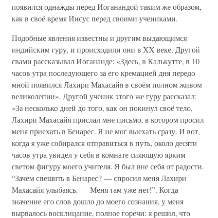
появился однажды перед Иоганандой таким же образом,
как в своё время Иисус перед своими учениками.
Подобные явления известны и другим выдающимся
индийским гуру, и происходили они в XX веке. Другой
свами рассказывал Иогананде: «Здесь, в Калькутте, в 10
часов утра последующего за его кремацией дня передо
мной появился Лахири Махасайя в своём полном живом
великолепии». Другой ученик этого же гуру рассказал:
«За несколько дней до того, как он покинул своё тело,
Лахири Махасайя прислал мне письмо, в котором просил
меня приехать в Бенарес. Я не мог выехать сразу. И вот,
когда я уже собирался отправиться в путь, около десяти
часов утра увидел у себя в комнате сияющую ярким
светом фигуру моего учителя. Я был вне себя от радости.
“Зачем спешить в Бенарес? — спросил меня Лахири
Махасайя улыбаясь. — Меня там уже нет!”. Когда
значение его слов дошло до моего сознания, у меня
вырвалось восклицание, полное горечи: я решил, что