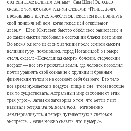
степени даже великим святым». Сам Шри Юктесвар
сказал о том же самом такими словами: «Птица, долго
прожившая в клетке, колеблется, перед тем как покинуть
свой привычный дом, когда перед ней открывают
дверцу». Шри Юктесвар быстро обрёл своё равновесие и
до самой смерти пребывал в состоянии блаженного мира.
Во время одного из своих явлений после земной смерти
великий гуру, появившись перед Иоганандой в номере
отеля, сказал: «Нежеланная смерть, болезни, старческий
возраст — всё это проклятья земли, где человек позволил
почти уравнять своё сознание с хрупким и бренным
физическим телом и не осознаёт себя без него. Его тело
всё время нуждается в воздухе, пище и сне, чтобы вообще
как-то существовать. Астральный мир свободен от этих
трёх угроз». Затем он заговорил о том, что Бетти Уайт
называла
безграничной Вселенной:
«Мгновенно
дематериализуясь, я теперь путешествую в световом
экспрессе… Разве можно сказать, что я умер?».