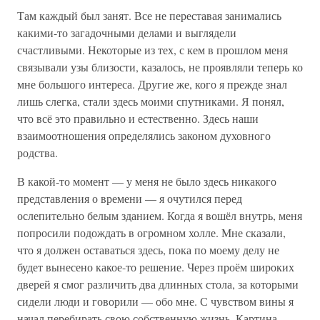
Там каждый был занят. Все не переставая занимались
какими-то загадочными делами и выглядели
счастливыми. Некоторые из тех, с кем в прошлом меня
связывали узы близости, казалось, не проявляли теперь ко
мне большого интереса. Другие же, кого я прежде знал
лишь слегка, стали здесь моими спутниками. Я понял,
что всё это правильно и естественно. Здесь наши
взаимоотношения определялись законом духовного
родства.
В какой-то момент — у меня не было здесь никакого
представления о времени — я очутился перед
ослепительно белым зданием. Когда я вошёл внутрь, меня
попросили подождать в огромном холле. Мне сказали,
что я должен оставаться здесь, пока по моему делу не
будет вынесено какое-то решение. Через проём широких
дверей я смог различить два длинных стола, за которыми
сидели люди и говорили — обо мне. С чувством вины я
начал перебирать свою собственную жизнь. Картина