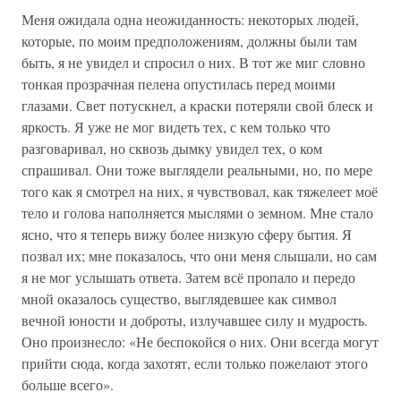
Меня ожидала одна неожиданность: некоторых людей,
которые, по моим предположениям, должны были там
быть, я не увидел и спросил о них. В тот же миг словно
тонкая прозрачная пелена опустилась перед моими
глазами. Свет потускнел, а краски потеряли свой блеск и
яркость. Я уже не мог видеть тех, с кем только что
разговаривал, но сквозь дымку увидел тех, о ком
спрашивал. Они тоже выглядели реальными, но, по мере
того как я смотрел на них, я чувствовал, как тяжелеет моё
тело и голова наполняется мыслями о земном. Мне стало
ясно, что я теперь вижу более низкую сферу бытия. Я
позвал их; мне показалось, что они меня слышали, но сам
я не мог услышать ответа. Затем всё пропало и передо
мной оказалось существо, выглядевшее как символ
вечной юности и доброты, излучавшее силу и мудрость.
Оно произнесло: «Не беспокойся о них. Они всегда могут
прийти сюда, когда захотят, если только пожелают этого
больше всего».