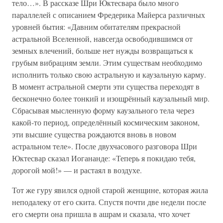
тело…». В рассказе Шри Юктесвара было много
параллелей с описанием Фредерика Майерса различных
уровней бытия: «Давним обитателям прекрасной
астральной Вселенной, навсегда освободившимся от
земных влечений, больше нет нужды возвращаться к
грубым вибрациям земли. Этим существам необходимо
исполнить только свою астральную и каузальную карму.
В момент астральной смерти эти существа переходят в
бесконечно более тонкий и изощрённый каузальный мир.
Сбрасывая мысленную форму каузального тела через
какой-то период, определённый космическим законом,
эти высшие существа рождаются вновь в новом
астральном теле». После двухчасового разговора Шри
Юктесвар сказал Иогананде: «Теперь я покидаю тебя,
дорогой мой!» — и растаял в воздухе.
Тот же гуру явился одной старой женщине, которая жила
неподалеку от его скита. Спустя почти две недели после
его смерти она пришла в ашрам и сказала, что хочет