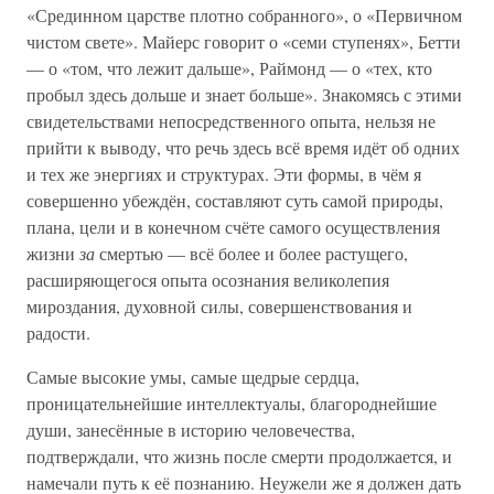
«Срединном царстве плотно собранного», о «Первичном
чистом свете». Майерс говорит о «семи ступенях», Бетти
— о «том, что лежит дальше», Раймонд — о «тех, кто
пробыл здесь дольше и знает больше». Знакомясь с этими
свидетельствами непосредственного опыта, нельзя не
прийти к выводу, что речь здесь всё время идёт об одних
и тех же энергиях и структурах. Эти формы, в чём я
совершенно убеждён, составляют суть самой природы,
плана, цели и в конечном счёте самого осуществления
жизни
за
смертью — всё более и более растущего,
расширяющегося опыта осознания великолепия
мироздания, духовной силы, совершенствования и
радости.
Самые высокие умы, самые щедрые сердца,
проницательнейшие интеллектуалы, благороднейшие
души, занесённые в историю человечества,
подтверждали, что жизнь после смерти продолжается, и
намечали путь к её познанию. Неужели же я должен дать