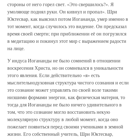
стороны от него горел свет. «Это свершилось?». Я
умоляюще поднял руки. Он кивнул и пропал». Шри
Юктесвар, как выяснил потом Иогананда, умер именно в
тот момент, когда случилось это видение. Он предсказал
время своей смерти; при приближении её он погрузился
в медитацию и покинул этот мир с выражением радости
на лице.
У индуса Иогананды не было сомнений в отношении
воскресения Христа, но он сомневался в уникальности
этого явления. Если действительно «я» есть
мыслительнодуховная структура чистого сознания и если
это сознание может управлять по своей воле такими
низшими формами энергии, как физическая материя, то
тогда для Иогананды не было ничего удивительного в
том, что это сознание могло восстановить некую
молекулярную структуру в любой момент, когда оно
пожелает появиться перед своими учениками в земной
жизни. Его собственный учитель, Шри Юктесвар,