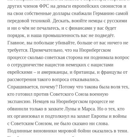
других членов ФРС на деньги европейских сионистов и
на свои собственные доллары снабжали Германию самой
передовой техникой. Дескать, воюйте немцы с русскими
и ни о чём не печальтесь, и с финансами у вас будет
порядок, и наша промышленность вас не подведёт.
Главное, вы побольше убивайте, больше от вас ничего не
требуется. Примечательно, что на Нюрнбергском
процессе сколько советская сторона ни поднимала вопрос
о сотрудничестве нацистов немецких с нацистами
еврейскими – и американцы, и британцы, и французы от
рассмотрения такого вопроса отказывались.
Спрашивается, почему? Потому что такова была воля тех,
кто готовил против Советского Союза военную
экспансию. Немцев на Нюрнбергском процессе не
обвинили только в захвате Луны и Марса. Но о тех, кто
их организовал и подтолкнул на захват Европы и войны
с Советским Союзом, не было сказано ни слова.
Подлинные виновники мировой бойни оказались в тени.