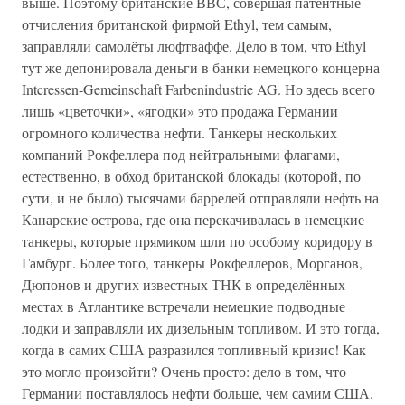
выше. Поэтому британские ВВС, совершая патентные
отчисления британской фирмой Ethyl, тем самым,
заправляли самолёты люфтваффе. Дело в том, что Ethyl
тут же депонировала деньги в банки немецкого концерна
Intcressen-Gemeinschaft Farbenindustrie AG. Но здесь всего
лишь «цветочки», «ягодки» это продажа Германии
огромного количества нефти. Танкеры нескольких
компаний Рокфеллера под нейтральными флагами,
естественно, в обход британской блокады (которой, по
сути, и не было) тысячами баррелей отправляли нефть на
Канарские острова, где она перекачивалась в немецкие
танкеры, которые прямиком шли по особому коридору в
Гамбург. Более того, танкеры Рокфеллеров, Морганов,
Дюпонов и других известных ТНК в определённых
местах в Атлантике встречали немецкие подводные
лодки и заправляли их дизельным топливом. И это тогда,
когда в самих США разразился топливный кризис! Как
это могло произойти? Очень просто: дело в том, что
Германии поставлялось нефти больше, чем самим США.