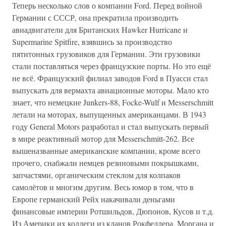
Теперь несколько слов о компании Ford. Перед войной
Германии с СССР, она прекратила производить
авиадвигатели для Британских Hawker Hurricane и
Supermarine Spitfire, взявшись за производство
пятитонных грузовиков для Германии. Эти грузовики
стали поставляться через французские порты. Но это ещё
не всё. Французский филиал заводов Ford в Пуасси стал
выпускать для вермахта авиационные моторы. Мало кто
знает, что немецкие Junkers-88, Focke-Wulf и Messerschmitt
летали на моторах, выпущенных американцами. В 1943
году General Motors разработал и стал выпускать первый
в мире реактивный мотор для Messerschmitt-262. Все
вышеназванные американские компании, кроме всего
прочего, снабжали немцев резиновыми покрышками,
запчастями, органическим стеклом для колпаков
самолётов и многим другим. Весь юмор в том, что в
Европе германский Рейх накачивали деньгами
финансовые империи Ротшильдов, Дюпонов, Кусов и т.д.
Из Америки их коллеги из кланов Рокфеллера, Моргана и