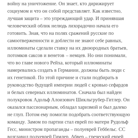
войну на уничтожение. Он знает, кто дирижирует
социумом и что он собой представляет. Как известно,
лучшая защита – это упреждающий удар. И принявшая
человеческий облик нелюдь лихорадочно начала его
готовить. Зная, что на полях сражений русские по
самоотверженности и доблести не знают себе равных,
иллюминаты сделали ставку на их двоюродных братьев,
потомков саксов и венетов – немцев. Но они понимали,
что во главе нового Рейха, который иллюминаты
намеревались создать в Германии, должны быть люди с
их генетикой. По этой причине и стали подбирать в
руководство будущей империи людей с кровыо сефардов
и белых северных иллюминатов. Сначала был найден
полукровок Адольф Алоизович Шикльгрубер-Гитлер. Он
оказался пассионарным, обладал харизмой и был далеко
не глуп. Потом ему помогли подобрать соответствующую
команду. Замом по партии стал еврей по матери Рудольф
Гесс, министром пропаганды – полуеврей Геббельс. СС
возглавил полуеврей Гимлер, Абвер – греческий еврей