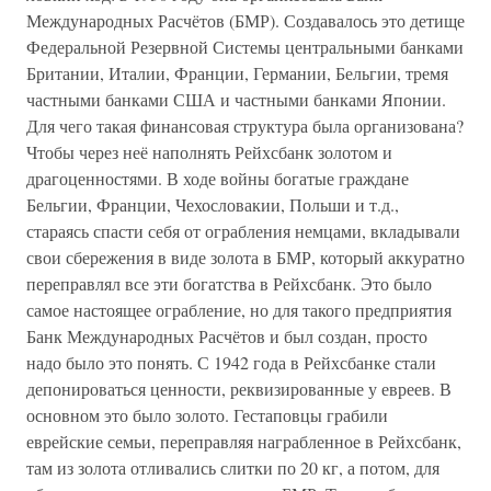
Международных Расчётов (БМР). Создавалось это детище
Федеральной Резервной Системы центральными банками
Британии, Италии, Франции, Германии, Бельгии, тремя
частными банками США и частными банками Японии.
Для чего такая финансовая структура была организована?
Чтобы через неё наполнять Рейхсбанк золотом и
драгоценностями. В ходе войны богатые граждане
Бельгии, Франции, Чехословакии, Польши и т.д.,
стараясь спасти себя от ограбления немцами, вкладывали
свои сбережения в виде золота в БМР, который аккуратно
переправлял все эти богатства в Рейхсбанк. Это было
самое настоящее ограбление, но для такого предприятия
Банк Международных Расчётов и был создан, просто
надо было это понять. С 1942 года в Рейхсбанке стали
депонироваться ценности, реквизированные у евреев. В
основном это было золото. Гестаповцы грабили
еврейские семьи, переправляя награбленное в Рейхсбанк,
там из золота отливались слитки по 20 кг, а потом, для