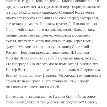
лишнего. И удивительное дело – Павлова обвинили не в
предательстве, нет, а в трусости, в нераспорядительности
и в ошибках! В каких ошибках? Смешно! Когда через
много лет кое-кто вспомнил его слова перед расстрелом,
всё встало на место. Никаким трусом Д. Павлов не был.
Он спокойно, как и его начальник штаба Климовских,
принял свою смерть. Только, обращаясь к офицеру,
сказал, что теперь с его помощью немцы через месяц
будут в Москве, и тогда наступит конец Советской
России. Передали предсмертные слова Д. Павлова
Иосифу Виссарионовичу или нет, мы не знаем, может,
кто и передал. Но что это могло изменить? Понятно, что
Иосиф Виссарионович вместе с гениальным Лаврентием
Берией «пропустили» Павлова. Масонская группировка в
армии их переиграла, и это стоило нашему народу
миллионы человеческих жизней.
Почему мы утверждаем, что Павлов был либо масоном,
либо принадлежал к троцкистскому подполью? Потому