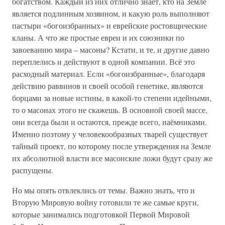
богатством. Каждый из них отлично знает, кто на Земле
является подлинным хозяином, и какую роль выполняют
пастыри «богоизбранных» и еврейские ростовщические
кланы. А что же простые евреи и их союзники по
завоеванию мира – масоны? Кстати, и те, и другие давно
переплелись и действуют в одной компании. Всё это
расходный материал. Если «богоизбранные», благодаря
действию раввинов и своей особой генетике, являются
борцами за новые истины, в какой-то степени идейными,
то о масонах этого не скажешь. В основной своей массе,
они всегда были и остаются, прежде всего, наёмниками.
Именно поэтому у человекообразных тварей существует
тайный проект, по которому после утверждения на Земле
их абсолютной власти все масонские ложи будут сразу же
распущены.
Но мы опять отвлеклись от темы. Важно знать, что и
Вторую Мировую войну готовили те же самые круги,
которые занимались подготовкой Первой Мировой