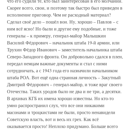
что его судили те, кто был заинтересован в его молчании.
Скорее всего, свои, и поэтому так быстро был приведен в
исполнение приговор. Чем не расходный материал?
Сделал своё дело – пошёл вон. Ну, хорошо – Павлов – с
ним всё ясно! Но были и другие ему подобные, и тоже
генералы – к примеру, генерал-майор Малышкин
Василий Фёдорович – начальник штаба 19-й армии, или
Трухин Фёдор Иванович – заместитель начальника штаба
Северо-Западного фронта. Он добровольно сдался в плен,
передал немцам важные документы и стал с ними
сотрудничать, а с 1943 года его назначили начальником
штаба РОА. Вот ещё одна странная личность – Закутный
Дмитрий Фёдорович – генерал-майор, и тоже враг своего
Отечества. Таких уродов было не два и не три, а десятки.
В архивах КГБ их имена хорошо известны. Но кто-то
умно распространил слух, что все они никакими
масонами и троцкистами не были, просто ненавидели
Советскую власть, вот и весь их грех. Как всё
оказывается просто! Неплохо придумано. Больше всего