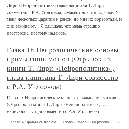
Лири «Нейрополитика», глава написана Т. Лири
совместно с Р.А. Уилсоном) «Мама, папа, я в порядке. У
меня несколько царапин и ранок, но мне их обработали, и
они заживают… Я слышала, что мама страшно
расстроена, поэтому надеюсь,
Глава 18 Нейрологические основы
промывания мозгов (Отрывок из
книги Т. Лири «Нейрополитика»,
глава написана Т. Лири совместно
с Р.А. Уилсоном)
Глава 18 Нейрологические основы промывания мозгов
(Отрывок из книги Т. Лири «Нейрополитика», глава
написана Т. Лири совместно с Р.А. Уилсоном)
Фундаментальный пример программирования мозга,
←
→
Глава 4. Правда об иллюминатах
Глава 6. Масоны на русской земле
который помогает нам понять трансформацию Келли,