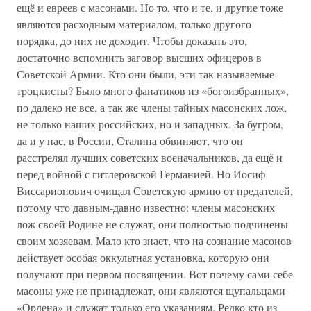
ещё и евреев с масонами. Но то, что и те, и другие тоже
являются расходным материалом, только другого
порядка, до них не доходит. Чтобы доказать это,
достаточно вспомнить заговор высших офицеров в
Советской Армии. Кто они были, эти так называемые
троцкисты? Было много фанатиков из «богоизбранных»,
по далеко не все, а так же члены тайных масонских лож,
не только наших российских, но и западных. За бугром,
да и у нас, в России, Сталина обвиняют, что он
расстрелял лучших советских военачальников, да ещё и
перед войной с гитлеровской Германией. Но Иосиф
Виссарионович очищал Советскую армию от предателей,
потому что давным-давно известно: члены масонских
лож своей Родине не служат, они полностью подчинены
своим хозяевам. Мало кто знает, что на сознание масонов
действует особая оккультная установка, которую они
получают при первом посвящении. Вот почему сами себе
масоны уже не принадлежат, они являются щупальцами
«Ордена» и служат только его указаниям. Редко кто из