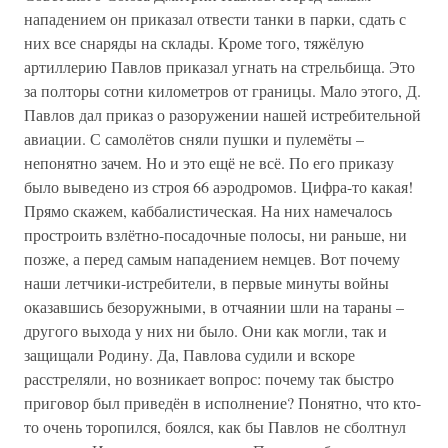
нападением он приказал отвести танки в парки, сдать с
них все снаряды на склады. Кроме того, тяжёлую
артиллерию Павлов приказал угнать на стрельбища. Это
за полторы сотни километров от границы. Мало этого, Д.
Павлов дал приказ о разоружении нашей истребительной
авиации. С самолётов сняли пушки и пулемёты –
непонятно зачем. Но и это ещё не всё. По его приказу
было выведено из строя 66 аэродромов. Цифра-то какая!
Прямо скажем, каббалистическая. На них намечалось
простроить взлётно-посадочные полосы, ни раньше, ни
позже, а перед самым нападением немцев. Вот почему
наши летчики-истребители, в первые минуты войны
оказавшись безоружными, в отчаянии шли на тараны –
другого выхода у них ни было. Они как могли, так и
защищали Родину. Да, Павлова судили и вскоре
расстреляли, но возникает вопрос: почему так быстро
приговор был приведён в исполнение? Понятно, что кто-
то очень торопился, боялся, как бы Павлов не сболтнул