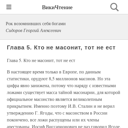
ВикиЧтение
Рок возомнивших себя богами
Сидоров Георгий Алексеевич
Глава 5. Кто не масонит, тот не ест
Глава 5. Кто не масонит, тот не ест
В настоящее время только в Европе, по данным
статистики, орудуют 8,5 миллионов масонов. Но эта
цифра явно занижена, потому что наряду с известными
ложами существует масса тайной масонарии, для которой
официальное масонство является великолепным
прикрытием. Именно поэтому И.В. Сталин и не верил
утверждению Г. Ягоды, что с масонством в России
покончено, все ложи распущены или их члены
арестованы. Иосиф Виссарионович не раз говорил Ягоде,