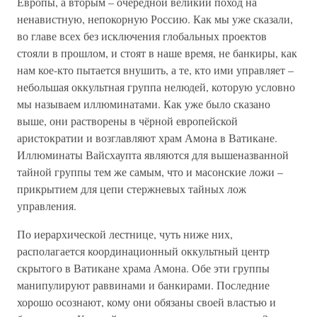
Европы, а вторым – очередной великий поход на
ненавистную, непокорную Россию. Как мы уже сказали,
во главе всех без исключения глобальных проектов
стояли в прошлом, и стоят в наше время, не банкиры, как
нам кое-кто пытается внушить, а те, кто ими управляет –
небольшая оккультная группа нелюдей, которую условно
мы называем иллюминатами. Как уже было сказано
выше, они растворены в чёрной европейской
аристократии и возглавляют храм Амона в Ватикане.
Иллюминаты Вайсхаупта являются для вышеназванной
тайной группы тем же самым, что и масонские ложи –
прикрытием для цепи стержневых тайных лож
управления.
По иерархической лестнице, чуть ниже них,
располагается координационный оккультный центр
скрытого в Ватикане храма Амона. Обе эти группы
манипулируют раввинами и банкирами. Последние
хорошо осознают, кому они обязаны своей властью и