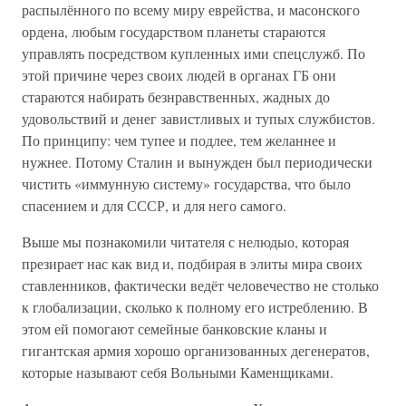
распылённого по всему миру еврейства, и масонского
ордена, любым государством планеты стараются
управлять посредством купленных ими спецслужб. По
этой причине через своих людей в органах ГБ они
стараются набирать безнравственных, жадных до
удовольствий и денег завистливых и тупых службистов.
По принципу: чем тупее и подлее, тем желаннее и
нужнее. Потому Сталин и вынужден был периодически
чистить «иммунную систему» государства, что было
спасением и для СССР, и для него самого.
Выше мы познакомили читателя с нелюдыо, которая
презирает нас как вид и, подбирая в элиты мира своих
ставленников, фактически ведёт человечество не столько
к глобализации, сколько к полному его истреблению. В
этом ей помогают семейные банковские кланы и
гигантская армия хорошо организованных дегенератов,
которые называют себя Вольными Каменщиками.