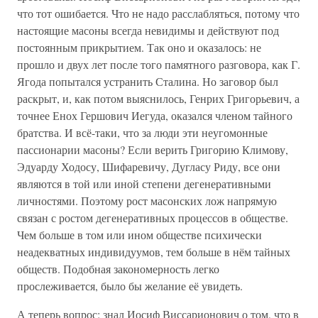
что тот ошибается. Что не надо расслабляться, потому что
настоящие масоны всегда невидимы и действуют под
постоянным прикрытием. Так оно и оказалось: не
прошло и двух лет после того памятного разговора, как Г.
Ягода попытался устранить Сталина. Но заговор был
раскрыт, и, как потом выяснилось, Генрих Григорьевич, а
точнее Енох Гершович Иегуда, оказался членом тайного
братства. И всё-таки, что за люди эти неугомонные
пассионарии масоны? Если верить Григорию Климову,
Эдуарду Ходосу, Шифаревичу, Дугласу Риду, все они
являются в той или иной степени дегенеративными
личностями. Поэтому рост масонских лож напрямую
связан с ростом дегенеративных процессов в обществе.
Чем больше в том или ином обществе психически
неадекватных индивидуумов, тем больше в нём тайных
обществ. Подобная закономерность легко
прослеживается, было бы желание её увидеть.
А теперь вопрос: знал Иосиф Виссарионович о том, что в