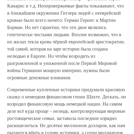
Канарис и т.д. Неопровержимые факты показывают, что
в ближайшем окружении Гитлера людей с нееврейской
кровью было всего ничего: Герман Геринг и Мартин
Борман. Но нет гарантии, что эти двое являлись
генетически чистыми людьми. Вполне возможно, что в
их жилах текла кровь чёрной европейской аристократии,
той самой, которая на заре истории была создана
нелюдью в Европе. Но чтобы возродить из
разгромленной и униженной после Первой Мировой
войны Германии мощную империю, нужны были
огромные денежные вливания.
Современные купленные историки придумали красивую
сказку о немецком финансовом гении Шахте. Дескать, он
возродил финансовую мощь немецкой нации. На самом
деле всё куда проще – нелюдь, контролирующая мировые
ростовщические семьи, заставила последние изрядно
раскошелиться. Не десятки миллионов долларов, как нам
пытаются вбить в голову историки, а сотни миллиардов