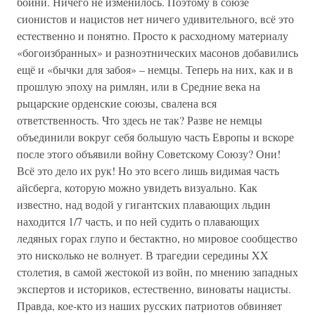
бойни. Ничего не изменилось. Поэтому в союзе
сионистов и нацистов нет ничего удивительного, всё это
естественно и понятно. Просто к расходному материалу
«богоизбранных» и разноэтнических масонов добавились
ещё и «бычки для забоя» – немцы. Теперь на них, как и в
прошлую эпоху на римлян, или в Средние века на
рыцарские орденские союзы, свалена вся
ответственность. Что здесь не так? Разве не немцы
объединили вокруг себя большую часть Европы и вскоре
после этого объявили войну Советскому Союзу? Они!
Всё это дело их рук! Но это всего лишь видимая часть
айсберга, которую можно увидеть визуально. Как
известно, над водой у гигантских плавающих льдин
находится 1/7 часть, и по ней судить о плавающих
ледяных горах глупо и бестактно, но мировое сообщество
это нисколько не волнует. В трагедии середины XX
столетия, в самой жестокой из войн, по мнению западных
экспертов и историков, естественно, виноваты нацисты.
Правда, кое-кто из наших русских патриотов обвиняет