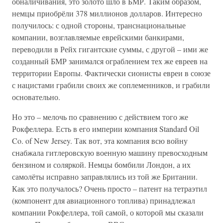
обналичивания, это золото шло в БМР. Таким образом,
немцы приобрёли 378 миллионов долларов. Интересно
получилось: с одной стороны, транснациональные
компании, возглавляемые еврейскими банкирами,
переводили в Рейх гигантские суммы, с другой – ими же
созданный БМР занимался ограблением тех же евреев на
территории Европы. Фактически сионисты евреи в союзе
с нацистами грабили своих же соплеменников, и грабили
основательно.
Но это – мелочь по сравнению с действием того же
Рокфеллера. Есть в его империи компания Standard Oil
Co. of New Jersey. Так вот, эта компания всю войну
снабжала гитлеровскую военную машину превосходным
бензином и соляркой. Немцы бомбили Лондон, а их
самолёты исправно заправлялись из той же Британии.
Как это получалось? Очень просто – патент на тетраэтил
(компонент для авиационного топлива) принадлежал
компании Рокфеллера, той самой, о которой мы сказали