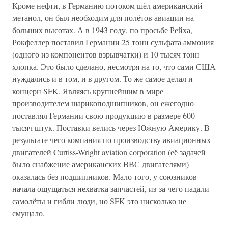
Кроме нефти, в Германию потоком шёл американский
метанол, он был необходим для полётов авиации на
больших высотах. А в 1943 году, по просьбе Рейха,
Рокфеллер поставил Германии 25 тонн сульфата аммония
(одного из компонентов взрывчатки) и 10 тысяч тонн
хлопка. Это было сделано, несмотря на то, что сами США
нуждались и в том, и в другом. То же самое делал и
концерн SFK. Являясь крупнейшим в мире
производителем шарикоподшипников, он ежегодно
поставлял Германии свою продукцию в размере 600
тысяч штук. Поставки велись через Южную Америку. В
результате чего компания по производству авиационных
двигателей Curtiss-Wright aviation corporation (её задачей
было снабжение американских ВВС двигателями)
оказалась без подшипников. Мало того, у союзников
начала ощущаться нехватка запчастей, из-за чего падали
самолёты и гибли люди, но SFK это нисколько не
смущало.