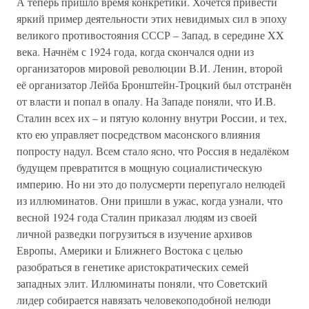
А теперь пришло время конкретики. Хочется привести
яркий пример деятельности этих невидимых сил в эпоху
великого противостояния СССР – Запад, в середине XX
века. Начнём с 1924 года, когда скончался одни из
организаторов мировой революции В.И. Ленин, второй
её организатор Лейба Бронштейн-Троцкий был отстранён
от власти и попал в опалу. На Западе поняли, что И.В.
Сталин всех их – и пятую колонну внутри России, и тех,
кто ею управляет посредством масонского влияния
попросту надул. Всем стало ясно, что Россия в недалёком
будущем превратится в мощную социалистическую
империю. Но ни это до полусмерти перепугало нелюдей
из иллюминатов. Они пришли в ужас, когда узнали, что
весной 1924 года Сталин приказал людям из своей
личной разведки погрузиться в изучение архивов
Европы, Америки и Ближнего Востока с целью
разобраться в генетике аристократических семей
западных элит. Иллюминаты поняли, что Советский
лидер собирается навязать человекоподобной нелюди