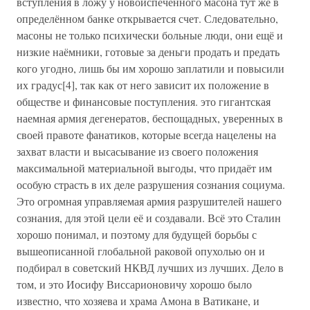
вступления в ложу у новоиспечённого масона тут же в
определённом банке открывается счет. Следовательно,
масоны не только психически больные люди, они ещё и
низкие наёмники, готовые за деньги продать и предать
кого угодно, лишь бы им хорошо заплатили и повысили
их градус[4], так как от него зависит их положение в
обществе и финансовые поступления. это гигантская
наемная армия дегенератов, беспощадных, уверенных в
своей правоте фанатиков, которые всегда нацелены на
захват власти и высасывание из своего положения
максимальной материальной выгоды, что придаёт им
особую страсть в их деле разрушения сознания социума.
Это огромная управляемая армия разрушителей нашего
сознания, для этой цели её и создавали. Всё это Сталин
хорошо понимал, и поэтому для будущей борьбы с
вышеописанной глобальной раковой опухолью он и
подбирал в советский НКВД лучших из лучших. Дело в
том, и это Иосифу Виссарионовичу хорошо было
известно, что хозяева и храма Амона в Ватикане, и