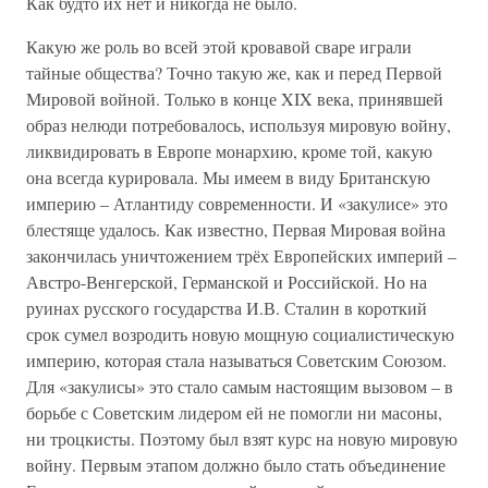
Как будто их нет и никогда не было.
Какую же роль во всей этой кровавой сваре играли
тайные общества? Точно такую же, как и перед Первой
Мировой войной. Только в конце XIX века, принявшей
образ нелюди потребовалось, используя мировую войну,
ликвидировать в Европе монархию, кроме той, какую
она всегда курировала. Мы имеем в виду Британскую
империю – Атлантиду современности. И «закулисе» это
блестяще удалось. Как известно, Первая Мировая война
закончилась уничтожением трёх Европейских империй –
Австро-Венгерской, Германской и Российской. Но на
руинах русского государства И.В. Сталин в короткий
срок сумел возродить новую мощную социалистическую
империю, которая стала называться Советским Союзом.
Для «закулисы» это стало самым настоящим вызовом – в
борьбе с Советским лидером ей не помогли ни масоны,
ни троцкисты. Поэтому был взят курс на новую мировую
войну. Первым этапом должно было стать объединение