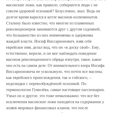
масонские ложи, как правило, собираются люди с не
совсем здоровой психикой? Безусловно, знал. Ведь он
долгое время варился в котле масонов-иллюминатов.
Сталину было известно, что многие из пламенных
революционеров занимаются друг с другом содомией,
что большинство из них невменяемы и одержимы
жаждой власти. Иосиф Виссарионович, взяв себе
еврейское имя, делал вид, что он «в доску свой». Ему,
естественно, верили, и он мог наблюдать поведение
масонов революционного обряда изнутри, такое, какое
оно есть на самом деле. От внимательного взора Иосифа
Виссарионовича не ускользнуло, что почти все масоны,
как еврейского происхождения, так и гойского, –
недолюдки с перевозбуждённой психикой. По
терминологии Гумилёва, самые настоящие пассионарии.
Узнал он и другое, это тоже немаловажно: что все без
исключения масонские ложи находятся на содержании у
хозяев мировых финансовых кланов, что после