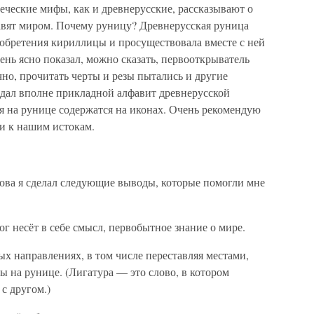
реческие мифы, как и древнерусские, рассказывают о
равят миром. Почему руницу? Древнерусская руница
изобретения кириллицы и просуществовала вместе с ней
очень ясно показал, можно сказать, первооткрыватель
чно, прочитать черты и резы пытались и другие
здал вполне прикладной алфавит древнерусской
я на рунице содержатся на иконах. Очень рекомендую
ти к нашим истокам.
ова я сделал следующие выводы, которые помогли мне
лог несёт в себе смысл, первобытное знание о мире.
ых направлениях, в том числе переставляя местами,
ы на рунице. (Лигатура — это слово, в котором
 с другом.)