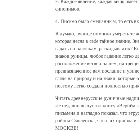
3. Каждое явление, каждая вещь имеет 
синонимов.
4. Письмо было смешанным, то есть вк
Я думаю, рунице помогли умереть те ж
которая несла в себе тайное знание. Зн
гадать по палочкам, раскидывая их? Е
знаков руницы, любое гадание легко да
расположение ветвей на нём, на трещи
предназначенное вам послание и увиде
глядя на природу и на знаки, которые
поэтому легко создали полностью при
Читать древнерусские руничные надпи
же недавно выпустил книгу «Вернём эт
письмена и наглядно показал, что этр
района Смоленска, часть их пришла и
МОСКВЕ!