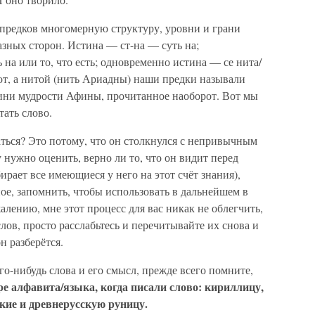
 предков многомерную структуру, уровни и грани
азных сторон. Истина — ст-на — суть на;
на или то, что есть; одновременно истина — се нита/
рот, а нитой (нить Ариадны) наши предки называли
гини мудрости Афины, прочитанное наоборот. Вот мы
тать слово.
гаться? Это потому, что он столкнулся с непривычным
 нужно оценить, верно ли то, что он видит перед
ирает все имеющиеся у него на этот счёт знания),
ное, запомнить, чтобы использовать в дальнейшем в
алению, мне этот процесс для вас никак не облегчить,
лов, просто расслабьтесь и перечитывайте их снова и
н разберётся.
го-нибудь слова и его смысл, прежде всего помните,
е алфавита/языка, когда писали слово: кириллицу,
ские и древнерусскую руницу.