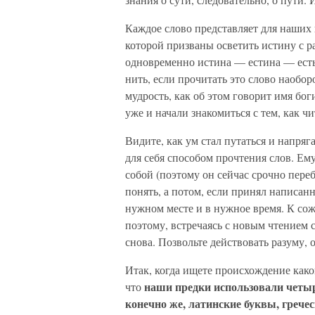
Каждое слово представляет для наших
которой призваны осветить истину с р
одновременно истина — естина — есть 
нить, если прочитать это слово наобо
мудрость, как об этом говорит имя бо
уже и начали знакомиться с тем, как чи
Видите, как ум стал путаться и напря
для себя способом прочтения слов. Ему
собой (поэтому он сейчас срочно переб
понять, а потом, если принял написан
нужном месте и в нужное время. К сож
поэтому, встречаясь с новым чтением с
снова. Позвольте действовать разуму, о
Итак, когда ищете происхождение како
наши предки использовали четыр
что
конечно же, латинские буквы, грече