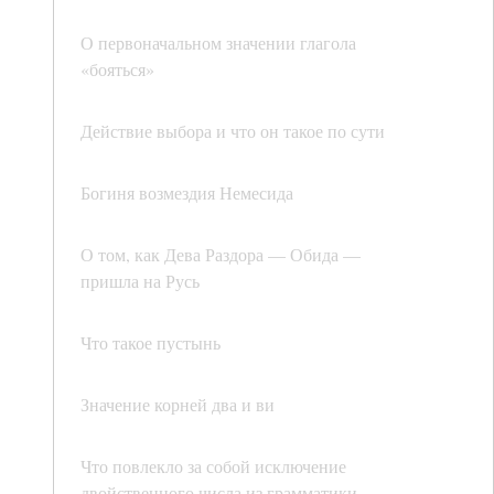
О первоначальном значении глагола
«бояться»
Действие выбора и что он такое по сути
Богиня возмездия Немесида
О том, как Дева Раздора — Обида —
пришла на Русь
Что такое пустынь
Значение корней два и ви
Что повлекло за собой исключение
двойственного числа из грамматики