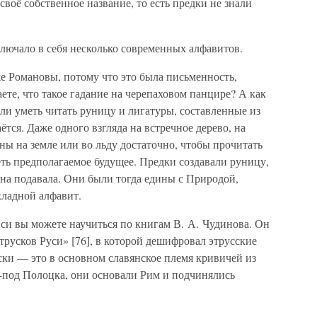
своё собственное название, то есть предки не знали
лючало в себя несколько современных алфавитов.
е Романовы, потому что это была письменность,
аете, что такое гадание на черепаховом панцире? А как
сли уметь читать руницу и лигатуры, составленные из
ётся. Даже одного взгляда на встречное дерево, на
ны на земле или во льду достаточно, чтобы прочитать
ть предполагаемое будущее. Предки создавали руницу,
 она подавала. Они были тогда едины с Природой,
кладной алфавит.
си вы можете научиться по книгам В. А. Чудинова. Он
русков Руси» [76], в которой дешифровал этрусские
уски — это в основном славянское племя кривичей из
з-под Полоцка, они основали Рим и подчинялись