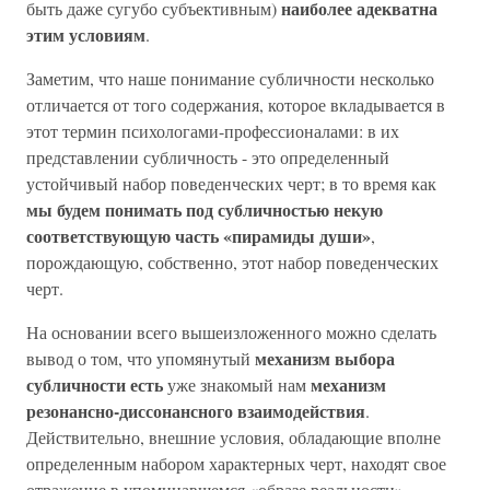
наиболее адекватна
быть даже сугубо субъективным)
этим условиям
.
Заметим, что наше понимание субличности несколько
отличается от того содержания, которое вкладывается в
этот термин психологами-профессионалами: в их
представлении субличность - это определенный
устойчивый набор поведенческих черт; в то время как
мы будем понимать под субличностью некую
соответствующую часть «пирамиды души»
,
порождающую, собственно, этот набор поведенческих
черт.
На основании всего вышеизложенного можно сделать
механизм выбора
вывод о том, что упомянутый
субличности есть
механизм
уже знакомый нам
резонансно-диссонансного взаимодействия
.
Действительно, внешние условия, обладающие вполне
определенным набором характерных черт, находят свое
отражение в упоминавшемся «образе реальности»,