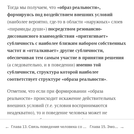
«образ реальности»,
Тогда мы получаем, что
формируясь под воздействием внешних условий
(наиболее вероятно, где-то в области «наружных» слоев
посредством резонансно-
«пирамиды души»)
диссонансного взаимодействия «притягивает»
субличность с наиболее близким набором собственных
частот и «отталкивает» другие субличности,
обеспечивая тем самым участие в принятии решения
именно той
(а следовательно, и в поведении)
субличности, структура которой наиболее
соответствует структуре «образа реальности»
.
Отметим, что если при формировании «образа
реальности» происходит искажение действительных
внешних условий (т.е. условия воспринимаются
неадекватно), то и поведение человека может не
совпадать с наиболее оптимальным (с точки зрения
стороннего наблюдателя) для него поведением в этой
←
→
Глава 13. Связь поведения человека со свойствами его души. Возможность исследования строения души человека через его характер.
Глава 15. Эмоции как колебания "пирамиды души".
ситуации: «вызывается» не та субличность.