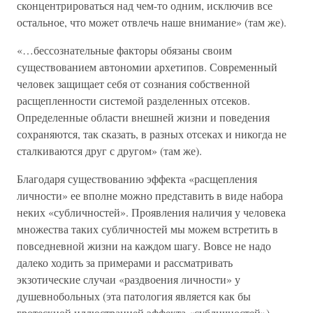
сконцентрироваться над чем-то одним, исключив все
остальное, что может отвлечь наше внимание» (там же).
«…бессознательные факторы обязаны своим
существованием автономии архетипов. Современный
человек защищает себя от сознания собственной
расщепленности системой разделенных отсеков.
Определенные области внешней жизни и поведения
сохраняются, так сказать, в разных отсеках и никогда не
сталкиваются друг с другом» (там же).
Благодаря существованию эффекта «расщепления
личности» ее вполне можно представить в виде набора
неких «субличностей». Проявления наличия у человека
множества таких субличностей мы можем встретить в
повседневной жизни на каждом шагу. Вовсе не надо
далеко ходить за примерами и рассматривать
экзотические случаи «раздвоения личности» у
душевнобольных (эта патология является как бы
гротескной иллюстрацией эффекта «субличностей»).