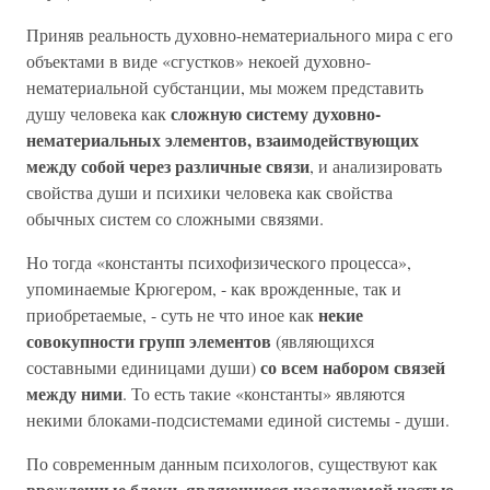
Приняв реальность духовно-нематериального мира с его
объектами в виде «сгустков» некоей духовно-
нематериальной субстанции, мы можем представить
сложную систему духовно-
душу человека как
нематериальных элементов, взаимодействующих
между собой через различные связи
, и анализировать
свойства души и психики человека как свойства
обычных систем со сложными связями.
Но тогда «константы психофизического процесса»,
упоминаемые Крюгером, - как врожденные, так и
некие
приобретаемые, - суть не что иное как
совокупности групп элементов
(являющихся
со всем набором связей
составными единицами души)
между ними
. То есть такие «константы» являются
некими блоками-подсистемами единой системы - души.
По современным данным психологов, существуют как
врожденные блоки, являющиеся наследуемой частью,