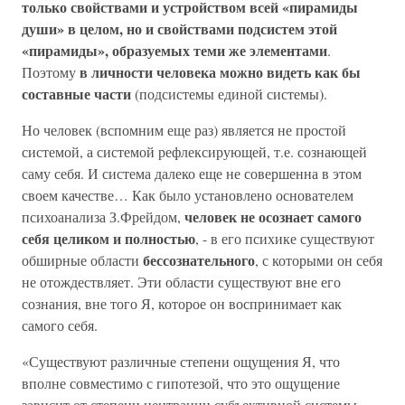
только свойствами и устройством всей «пирамиды
души» в целом, но и свойствами подсистем этой
«пирамиды», образуемых теми же элементами
.
в личности человека можно видеть как бы
Поэтому
составные части
(подсистемы единой системы).
Но человек (вспомним еще раз) является не простой
системой, а системой рефлексирующей, т.е. сознающей
саму себя. И система далеко еще не совершенна в этом
своем качестве… Как было установлено основателем
человек не осознает самого
психоанализа З.Фрейдом,
себя целиком и полностью
, - в его психике существуют
бессознательного
обширные области
, с которыми он себя
не отождествляет. Эти области существуют вне его
сознания, вне того Я, которое он воспринимает как
самого себя.
«Существуют различные степени ощущения Я, что
вполне совместимо с гипотезой, что это ощущение
зависит от степени центрации субъективной системы,