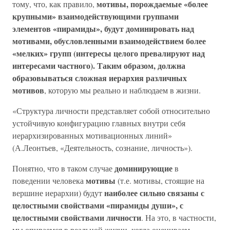
мотивы, порождаемые «более
тому, что, как правило,
крупными» взаимодействующими группами
элементов «пирамиды», будут доминировать над
мотивами, обусловленными взаимодействием более
«мелких» групп (интересы целого превалируют над
интересами частного). Таким образом, должна
образовываться сложная иерархия различных
мотивов
, которую мы реально и наблюдаем в жизни.
«Структура личности представляет собой относительно
устойчивую конфигурацию главных внутри себя
иерархизированных мотивационных линий»
(А.Леонтьев, «Деятельность, сознание, личность»).
доминирующие
Понятно, что в таком случае
в
мотивы
поведении человека
(т.е. мотивы, стоящие на
наиболее сильно связаны с
вершине иерархии) будут
целостными свойствами «пирамиды души», с
целостными свойствами личности
. На это, в частности,
мы опираемся в реальной жизни, когда оцениваем