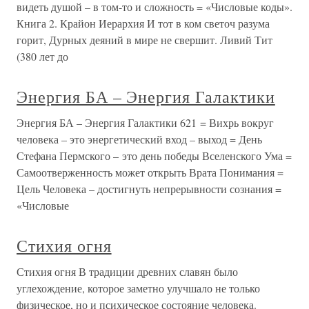
видеть душой – в том-то и сложность = «Числовые коды».
Книга 2. Крайон Иерархия И тот в ком светоч разума
горит, Дурных деяний в мире не свершит. Ливий Тит
(380 лет до
Энергия БА – Энергия Галактики
Энергия БА – Энергия Галактики 621 = Вихрь вокруг
человека – это энергетический вход – выход = День
Стефана Пермского – это день победы Вселенского Ума =
Самоотверженность может открыть Врата Понимания =
Цель Человека – достигнуть непрерывности сознания =
«Числовые
Стихия огня
Стихия огня В традиции древних славян было
углехождение, которое заметно улучшало не только
физическое, но и психическое состояние человека.