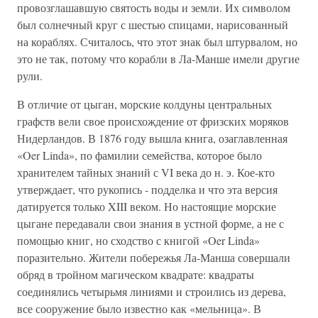
провозглашавшую святость воды и земли. Их символом
был солнечный круг с шестью спицами, нарисованный
на кораблях. Считалось, что этот знак был штурвалом, но
это не так, потому что корабли в Ла-Манше имели другие
рули.
В отличие от цыган, морские колдуны центральных
графств вели свое происхождение от фризских моряков
Нидерландов. В 1876 году вышла книга, озаглавленная
«Oer Linda», по фамилии семейства, которое было
хранителем тайных знаний с VI века до н. э. Кое-кто
утверждает, что рукопись - подделка и что эта версия
датируется только XIII веком. Но настоящие морские
цыгане передавали свои знания в устной форме, а не с
помощью книг, но сходство с книгой «Oer Linda»
поразительно. Жители побережья Ла-Манша совершали
обряд в тройном магическом квадрате: квадраты
соединялись четырьмя линиями и строились из дерева,
все сооружение было известно как «мельница». В