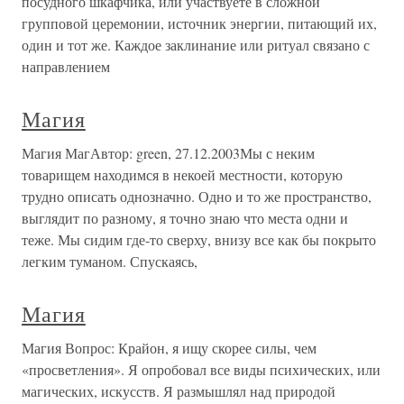
посудного шкафчика, или участвуете в сложной
групповой церемонии, источник энергии, питающий их,
один и тот же. Каждое заклинание или ритуал связано с
направлением
Магия
Магия МагАвтор: green, 27.12.2003Мы с неким
товарищем находимся в некоей местности, которую
трудно описать однозначно. Одно и то же пространство,
выглядит по разному, я точно знаю что места одни и
теже. Мы сидим где-то сверху, внизу все как бы покрыто
легким туманом. Спускаясь,
Магия
Магия Вопрос: Крайон, я ищу скорее силы, чем
«просветления». Я опробовал все виды психических, или
магических, искусств. Я размышлял над природой