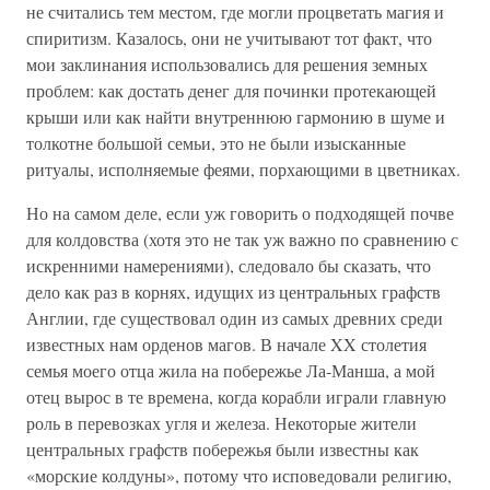
не считались тем местом, где могли процветать магия и
спиритизм. Казалось, они не учитывают тот факт, что
мои заклинания использовались для решения земных
проблем: как достать денег для починки протекающей
крыши или как найти внутреннюю гармонию в шуме и
толкотне большой семьи, это не были изысканные
ритуалы, исполняемые феями, порхающими в цветниках.
Но на самом деле, если уж говорить о подходящей почве
для колдовства (хотя это не так уж важно по сравнению с
искренними намерениями), следовало бы сказать, что
дело как раз в корнях, идущих из центральных графств
Англии, где существовал один из самых древних среди
известных нам орденов магов. В начале XX столетия
семья моего отца жила на побережье Ла-Манша, а мой
отец вырос в те времена, когда корабли играли главную
роль в перевозках угля и железа. Некоторые жители
центральных графств побережья были известны как
«морские колдуны», потому что исповедовали религию,