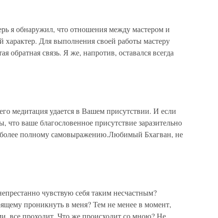
рь я обнаружил, что отношения между мастером и
й характер. Для выполнения своей работы мастеру
я обратная связь. Я же, напротив, оставался всегда
го медитация удается в Вашем присутствии. И если
бы, что ваше благословенное присутствие заразительно
аиболее полному самовыражению.Любимый Бхагван, не
епрестанно чувствую себя таким несчастным?
оящему проникнуть в меня? Тем не менее в момент,
и, все проходит. Что же происходит со мною? Не