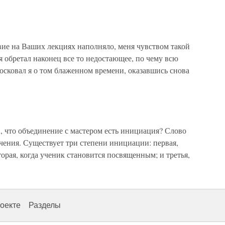
е на Ваших лекциях наполняло, меня чувством такой
я обретал наконец все то недостающее, по чему всю
тосковал я о том блаженном времени, оказавшись снова
 что объединение с мастером есть инициация? Слово
чения. Существует три степени инициации: первая,
орая, когда ученик становится посвященным; и третья,
оекте
Разделы