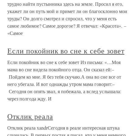
трудно найти пустынника здесь на земле. Просил я его,
укажет ли он путь мой и примет ли он благосклонно мои
труды? Он долго смотрел и спросил, что у меня есть
самое любимое? Самое дорогое? Я отвечал: «Красота». –
«Самое
Если покойник во сне к себе зовет
Если покойник во сне к себе зовет Из письма: «…Моя
мама во сне видела покойного отца. Он сказал ей:–
Пойдем ко мне. Я без тебя скучаю.А она во сне все от
него убегала. И вот однажды утром мама говорит:–
Сегодня он опять звал, я побежала, а вслед услышала:
через полгода жду. И
Отклик реала
Отклик реала xandrСегодня в реале интересная штука
случилась. В первых постах я писал, что у меня немного