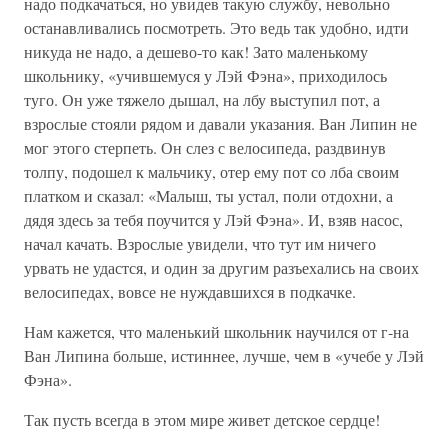
надо подкачаться, но увидев такую службу, невольно
останавливались посмотреть. Это ведь так удобно, идти
никуда не надо, а дешево-то как! Зато маленькому
школьнику, «учившемуся у Лэй Фэна», приходилось
туго. Он уже тяжело дышал, на лбу выступил пот, а
взрослые стояли рядом и давали указания. Ван Липин не
мог этого стерпеть. Он слез с велосипеда, раздвинув
толпу, подошел к мальчику, отер ему пот со лба своим
платком и сказал: «Малыш, ты устал, поли отдохни, а
дядя здесь за тебя поучится у Лэй Фэна». И, взяв насос,
начал качать. Взрослые увидели, что тут им ничего
урвать не удастся, и один за другим разъехались на своих
велосипедах, вовсе не нуждавшихся в подкачке.
Нам кажется, что маленький школьник научился от г-на
Ван Липина больше, истиннее, лучше, чем в «учебе у Лэй
Фэна».
Так пусть всегда в этом мире живет детское сердце!