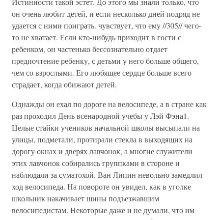
Истинности такой эстет. До этого мы знали только, что
он очень любит детей, и если несколько дней подряд не
удается с ними поиграть. чувствует, что ему //305// чего-
то не хватает. Если кто-нибудь приходит в гости с
ребенком, он частенько бессознательно отдает
предпочтение ребенку, с детьми у него больше общего,
чем со взрослыми. Его любящее сердце больше всего
страдает, когда обижают детей.
Однажды он ехал по дороге на велосипеде, а в стране как
раз проходил День всенародной учебы у Лэй Фэна1.
Целые стайки учеников начальной школы высыпали на
улицы, подметали, протирали стекла в выходящих на
дорогу окнах и дверях лавчонок, а многие служители
этих лавчонок собирались группками в стороне и
наблюдали за суматохой. Ван Липин невольно замедлил
ход велосипеда. На повороте он увидел, как в уголке
школьник накачивает шины подъезжавшим
велосипедистам. Некоторые даже и не думали, что им