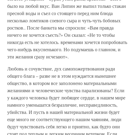
было на любой вкус. Ван Липин же выпил только стакан
пресной воды и съел со стоящего перед ним блюда
несколько ломтиков соевого сыра и чуть-чуть бобовых
ростков.. После банкета мы спросили: «Вам правда
ничего не хочется съесть?» Он сказал: «Не то чтобы
никогда есть не хотелось. временами хочется попробовать
чего-нибудь вкусненького. Но подумаешь о главном, и
эти желания сразу исчезают».
Любовь и сочувствие, дух самопожертвования ради
общего блага – разве не в этом нуждается нынешнее
общество, в котором все заполонено материальными
желаниями и человеческие чувства парализованы? Если
у каждого человека будет любящее сердце, в нашем мире
намного уменьшатся безразличие, несправедливость,
убийства. И пусть в нашей материальной жизни будет
еще много не соответствующего нашим чаяниям, люди
будут чувствовать себя легко и приятно, как будто они
стоят под теплым и легким весенним ветерком. Если