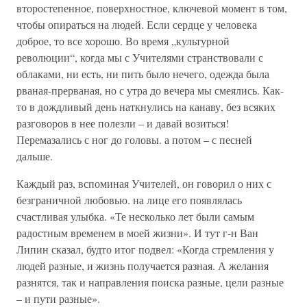
второстепенное, поверхностное, ключевой момент в том,
чтобы опираться на людей. Если сердце у человека
доброе, то все хорошо. Во время „культурной
революции“, когда мы с Учителями странствовали с
облаками, ни есть, ни пить было нечего, одежда была
рваная-прерваная, но с утра до вечера мы смеялись. Как-
то в дождливый день наткнулись на канаву, без всяких
разговоров в нее полезли – и давай возиться!
Перемазались с ног до головы. а потом – с песней
дальше.
Каждый раз, вспоминая Учителей, он говорил о них с
безграничной любовью. на лице его появлялась
счастливая улыбка. «Те несколько лет были самым
радостным временем в моей жизни». И тут г-н Ван
Липин сказал, будто итог подвел: «Когда стремления у
людей разные, и жизнь получается разная. А желания
разнятся, так и направления поиска разные, цели разные
– и пути разные».