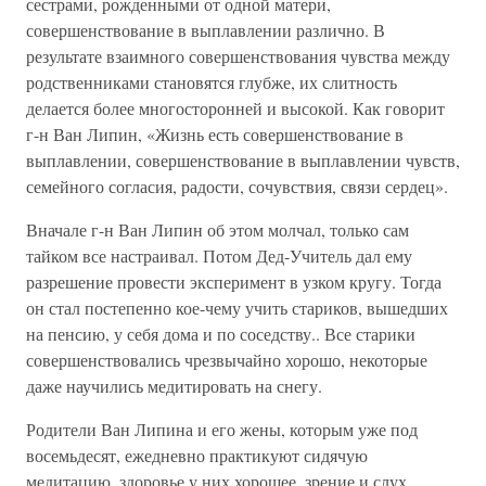
сестрами, рожденными от одной матери,
совершенствование в выплавлении различно. В
результате взаимного совершенствования чувства между
родственниками становятся глубже, их слитность
делается более многосторонней и высокой. Как говорит
г-н Ван Липин, «Жизнь есть совершенствование в
выплавлении, совершенствование в выплавлении чувств,
семейного согласия, радости, сочувствия, связи сердец».
Вначале г-н Ван Липин об этом молчал, только сам
тайком все настраивал. Потом Дед-Учитель дал ему
разрешение провести эксперимент в узком кругу. Тогда
он стал постепенно кое-чему учить стариков, вышедших
на пенсию, у себя дома и по соседству.. Все старики
совершенствовались чрезвычайно хорошо, некоторые
даже научились медитировать на снегу.
Родители Ван Липина и его жены, которым уже под
восемьдесят, ежедневно практикуют сидячую
медитацию, здоровье у них хорошее, зрение и слух