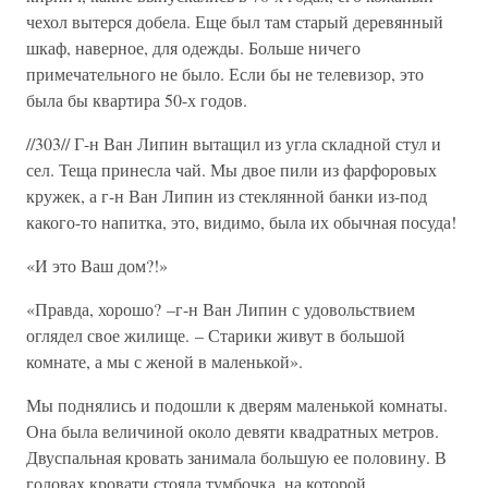
чехол вытерся добела. Еще был там старый деревянный
шкаф, наверное, для одежды. Больше ничего
примечательного не было. Если бы не телевизор, это
была бы квартира 50-х годов.
//303// Г-н Ван Липин вытащил из угла складной стул и
сел. Теща принесла чай. Мы двое пили из фарфоровых
кружек, а г-н Ван Липин из стеклянной банки из-под
какого-то напитка, это, видимо, была их обычная посуда!
«И это Ваш дом?!»
«Правда, хорошо? –г-н Ван Липин с удовольствием
оглядел свое жилище. – Старики живут в большой
комнате, а мы с женой в маленькой».
Мы поднялись и подошли к дверям маленькой комнаты.
Она была величиной около девяти квадратных метров.
Двуспальная кровать занимала большую ее половину. В
головах кровати стояла тумбочка, на которой