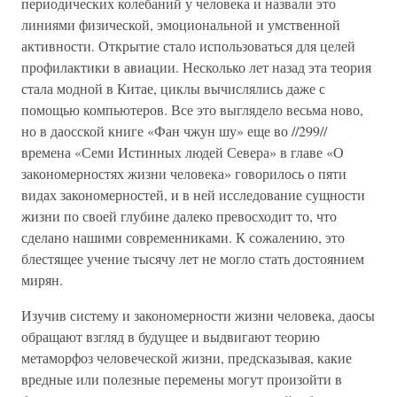
периодических колебаний у человека и назвали это
линиями физической, эмоциональной и умственной
активности. Открытие стало использоваться для целей
профилактики в авиации. Несколько лет назад эта теория
стала модной в Китае, циклы вычислялись даже с
помощью компьютеров. Все это выглядело весьма ново,
но в даосской книге «Фан чжун шу» еще во //299//
времена «Семи Истинных людей Севера» в главе «О
закономерностях жизни человека» говорилось о пяти
видах закономерностей, и в ней исследование сущности
жизни по своей глубине далеко превосходит то, что
сделано нашими современниками. К сожалению, это
блестящее учение тысячу лет не могло стать достоянием
мирян.
Изучив систему и закономерности жизни человека, даосы
обращают взгляд в будущее и выдвигают теорию
метаморфоз человеческой жизни, предсказывая, какие
вредные или полезные перемены могут произойти в