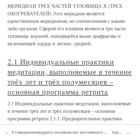
МЕРИДИАН ТРЕХ ЧАСТЕЙ ТУЛОВИЩА X (ТРЕХ
ОБОГРЕВАТЕЛЕЙ) Этот меридиан является
единственным меридианом, не соотнесенным с каким-
либо органом. Сферой его влияния являются три части
туловища: верхней, находящейся выше диафрагмы и
включающей сердце и легкие; средней,
2.1 Индивидуальные практики
медитации, выполняемые в течение
трёх лет и трёх полумесяцев –
основная программа ретрита
2.1 Индивидуальные практики медитации, выполняемые
в течение трёх лет и трёх полумесяцев – основная
программа ретрита 2.1.1. Предварительные практики
Основная часть ретрита в центре Джамгона Конгтрула
←
→
начинается с выполнения предварительных практик, уже
У совершенномудрого человека нет постоянного сердца, его сердце составляют сердца всего народа.
Заключение