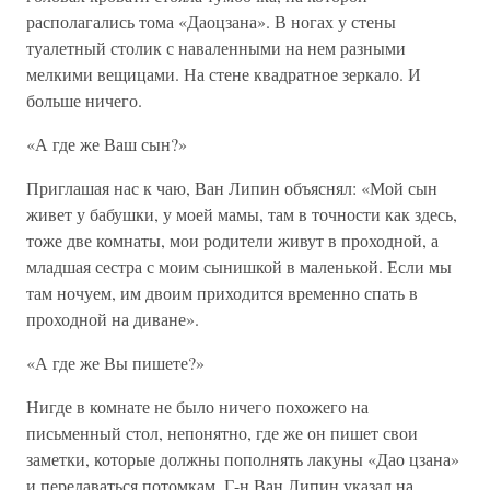
располагались тома «Даоцзана». В ногах у стены
туалетный столик с наваленными на нем разными
мелкими вещицами. На стене квадратное зеркало. И
больше ничего.
«А где же Ваш сын?»
Приглашая нас к чаю, Ван Липин объяснял: «Мой сын
живет у бабушки, у моей мамы, там в точности как здесь,
тоже две комнаты, мои родители живут в проходной, а
младшая сестра с моим сынишкой в маленькой. Если мы
там ночуем, им двоим приходится временно спать в
проходной на диване».
«А где же Вы пишете?»
Нигде в комнате не было ничего похожего на
письменный стол, непонятно, где же он пишет свои
заметки, которые должны пополнять лакуны «Дао цзана»
и передаваться потомкам. Г-н Ван Липин указал на