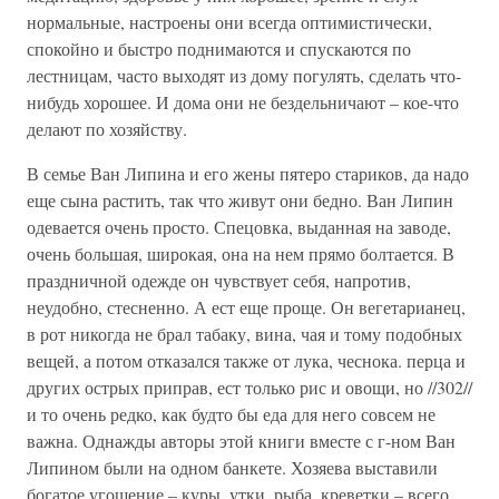
нормальные, настроены они всегда оптимистически,
спокойно и быстро поднимаются и спускаются по
лестницам, часто выходят из дому погулять, сделать что-
нибудь хорошее. И дома они не бездельничают – кое-что
делают по хозяйству.
В семье Ван Липина и его жены пятеро стариков, да надо
еще сына растить, так что живут они бедно. Ван Липин
одевается очень просто. Спецовка, выданная на заводе,
очень большая, широкая, она на нем прямо болтается. В
праздничной одежде он чувствует себя, напротив,
неудобно, стесненно. А ест еще проще. Он вегетарианец,
в рот никогда не брал табаку, вина, чая и тому подобных
вещей, а потом отказался также от лука, чеснока. перца и
других острых приправ, ест только рис и овощи, но //302//
и то очень редко, как будто бы еда для него совсем не
важна. Однажды авторы этой книги вместе с г-ном Ван
Липином были на одном банкете. Хозяева выставили
богатое угощение – куры, утки, рыба, креветки – всего