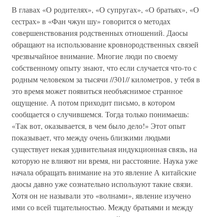
В главах «О родителях», «О супругах», «О братьях», «О
сестрах» в «Фан чжун шу» говорится о методах
совершенствования родственных отношений. Даосы
обращают на использование кровнородственных связей
чрезвычайное внимание. Многие люди по своему
собственному опыту знают, что если случается что-то с
родным человеком за тысячи //301// километров, у тебя в
это время может появиться необъяснимое странное
ощущение. А потом приходит письмо, в котором
сообщается о случившемся. Тогда только понимаешь:
«Так вот, оказывается, в чем было дело!» Этот опыт
показывает, что между очень близкими людьми
существует некая удивительная индукционная связь, на
которую не влияют ни время, ни расстояние. Наука уже
начала обращать внимание на это явление А китайские
даосы давно уже сознательно используют такие связи.
Хотя он не называли это «волнами», явление изучено
ими со всей тщательностью. Между братьями и между