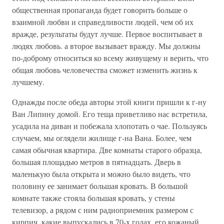
общественная пропаганда будет говорить больше о
взаимной любви и справедливости людей, чем об их
вражде, результаты будут лучше. Первое воспитывает в
людях любовь. а второе вызывает вражду. Мы должны
по-доброму относиться ко всему живущему и верить, что
общая любовь человечества сможет изменить жизнь к
лучшему.
Однажды после обеда авторы этой книги пришли к г-ну
Ван Липину домой. Его теща приветливо нас встретила,
усадила на диван и побежала хлопотать о чае. Пользуясь
случаем, мы оглядели жилище г-на Вана. Более, чем
самая обычная квартира. Две комнаты старого образца,
большая площадью метров в пятнадцать. Дверь в
маленькую была открыта и можно было видеть, что
половину ее занимает большая кровать. В большой
комнате также стояла большая кровать, у стены
телевизор, а рядом с ним радиоприемник размером с
кирпич, какие выпускались в 70-х годах, его кожаный