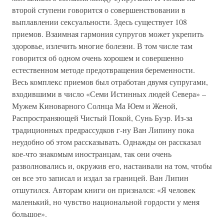
второй ступени говорится о совершенствовании в
выплавлении сексуальности. Здесь существует 108
приемов. Взаимная гармония супругов может укрепить
здоровье, излечить многие болезни. В том числе там
говорится об одном очень хорошем и совершенно
естественном методе предотвращения беременности.
Весь комплекс приемов был отработан двумя супругами,
входившими в число «Семи Истинных людей Севера» –
Мужем Киноварного Солнца Ма Юем и Женой,
Распространяющей Чистый Покой, Сунь Буэр. Из-за
традиционных предрассудков г-ну Ван Липину пока
неудобно об этом рассказывать. Однажды он рассказал
кое-что знакомым иностранцам, так они очень
разволновались и, окружив его, настаивали на том, чтобы
он все это записал и издал за границей. Ван Липин
отшутился. Авторам книги он признался: «Я человек
маленький, но чувство национальной гордости у меня
большое».