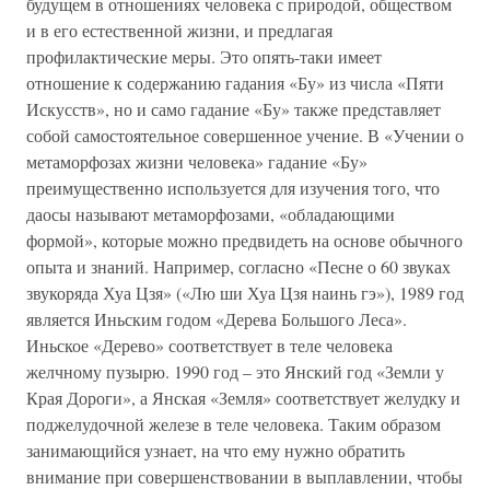
будущем в отношениях человека с природой, обществом
и в его естественной жизни, и предлагая
профилактические меры. Это опять-таки имеет
отношение к содержанию гадания «Бу» из числа «Пяти
Искусств», но и само гадание «Бу» также представляет
собой самостоятельное совершенное учение. В «Учении о
метаморфозах жизни человека» гадание «Бу»
преимущественно используется для изучения того, что
даосы называют метаморфозами, «обладающими
формой», которые можно предвидеть на основе обычного
опыта и знаний. Например, согласно «Песне о 60 звуках
звукоряда Хуа Цзя» («Лю ши Хуа Цзя наинь гэ»), 1989 год
является Иньским годом «Дерева Большого Леса».
Иньское «Дерево» соответствует в теле человека
желчному пузырю. 1990 год – это Янский год «Земли у
Края Дороги», а Янская «Земля» соответствует желудку и
поджелудочной железе в теле человека. Таким образом
занимающийся узнает, на что ему нужно обратить
внимание при совершенствовании в выплавлении, чтобы