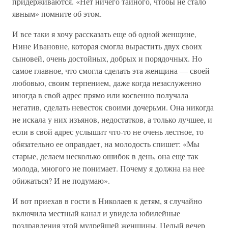
придерживаются. «Нет ничего тайного, чтобы не стало
явным» помните об этом.
И все таки я хочу рассказать еще об одной женщине,
Нине Ивановне, которая смогла вырастить двух своих
сыновей, очень достойных, добрых и порядочных. Но
самое главное, что смогла сделать эта женщина — своей
любовью, своим терпением, даже когда незаслуженно
иногда в свой адрес прямо или косвенно получала
негатив, сделать невесток своими дочерьми. Она никогда
не искала у них изъянов, недостатков, а только лучшее, и
если в свой адрес услышит что-то не очень лестное, то
обязательно ее оправдает, на молодость спишет: «Мы
старые, делаем несколько ошибок в день, она еще так
молода, многого не понимает. Почему я должна на нее
обижаться? И не подумаю».
И вот приехав в гости в Николаев к детям, я случайно
включила местный канал и увидела юбилейные
поздравления этой мудрейшей женщины. Целый вечер