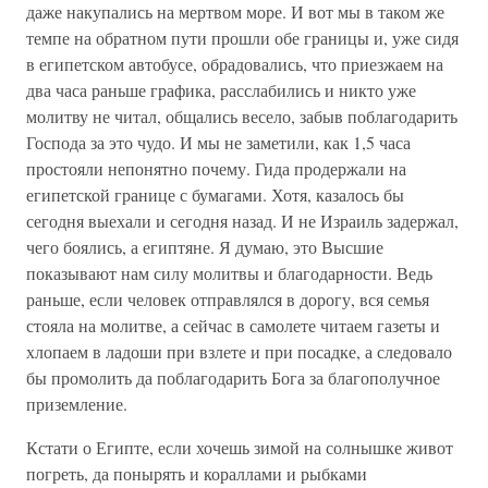
даже накупались на мертвом море. И вот мы в таком же
темпе на обратном пути прошли обе границы и, уже сидя
в египетском автобусе, обрадовались, что приезжаем на
два часа раньше графика, расслабились и никто уже
молитву не читал, общались весело, забыв поблагодарить
Господа за это чудо. И мы не заметили, как 1,5 часа
простояли непонятно почему. Гида продержали на
египетской границе с бумагами. Хотя, казалось бы
сегодня выехали и сегодня назад. И не Израиль задержал,
чего боялись, а египтяне. Я думаю, это Высшие
показывают нам силу молитвы и благодарности. Ведь
раньше, если человек отправлялся в дорогу, вся семья
стояла на молитве, а сейчас в самолете читаем газеты и
хлопаем в ладоши при взлете и при посадке, а следовало
бы промолить да поблагодарить Бога за благополучное
приземление.
Кстати о Египте, если хочешь зимой на солнышке живот
погреть, да понырять и кораллами и рыбками