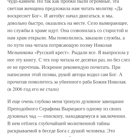
Чудо-камнем. Но так как пробки были огромные, эта
светлая женщина предложила нам читать молитву «Да
воскреснет Бог». И автобус начал двигаться, и мы,
довольно быстро, оказались на месте. Село вымирающее,
но службы в храме идут. Она созвонилась со старостой и
нам храм открыли. Мы помолились, заказали службы, а
по пути она читала потрясающую поэму Николая
Мельникова «Русский крест». Рыдали все. Я выпросила у
нее эту книгу. С тех пор читала ее десятки раз, но без слез
ее не прочтешь. Искренне рекомендую почитать. При
написании этой поэмы, рукой автора водил сам Бог. А
прочитав помолитесь за убиенного раба Божия Николая.
(в 2006 год его не стало)
И еще очень глубоко меня тронуло духовное завещание
Преподобного Серафима Вырицкого одному из своих
духовных чад — епископу, находящемуся в заключении.
В нем отблеск глубочайшей молитвенной тайны
раскрываемой в беседе Бога с душой человека. Это