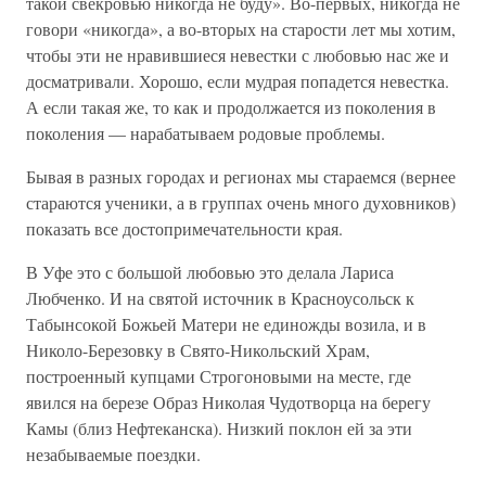
такой свекровью никогда не буду». Во-первых, никогда не
говори «никогда», а во-вторых на старости лет мы хотим,
чтобы эти не нравившиеся невестки с любовью нас же и
досматривали. Хорошо, если мудрая попадется невестка.
А если такая же, то как и продолжается из поколения в
поколения — нарабатываем родовые проблемы.
Бывая в разных городах и регионах мы стараемся (вернее
стараются ученики, а в группах очень много духовников)
показать все достопримечательности края.
В Уфе это с большой любовью это делала Лариса
Любченко. И на святой источник в Красноусольск к
Табынсокой Божьей Матери не единожды возила, и в
Николо-Березовку в Свято-Никольский Храм,
построенный купцами Строгоновыми на месте, где
явился на березе Образ Николая Чудотворца на берегу
Камы (близ Нефтеканска). Низкий поклон ей за эти
незабываемые поездки.