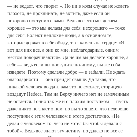
— не ведает, что творит!». Но ни в коем случае не желать
плохого, не проклинать, не мстить, даже если он
нехорошо поступил с вами. Ведь все, что мы делаем
хорошее — это мы делаем для себя, нехорошего — тоже
для себя. Болеют неплохие люди, а в основном те,
которые держат в себе обиду, т. е. камень на сердце: «Я
вот для них все, а они ко мне, неблагодарные, одним
местом поворачиваются». Да не им вы делаете хорошее, а
себе — ведь если вы поступите по-иному, вы же себя
изведете. Поэтому сделали добро — и забыли. Не ждать
благодарности — она прейдет свыше. Да такая, что
никакой человек воздать вам это не сможет, сторицею
воздадут Небеса. Там на Верху ничего нет не замеченным
не остается. Точно так же и с плохим поступком — пусть
даже никто не знает о нем, но вы то знаете, что нехорошо
поступили с этим человеком и этого достаточно. «Не
делай с человеком то, чего не хотел бы чтобы делали с
тобой». Ведь все знают эту истину, но далеко не все ее