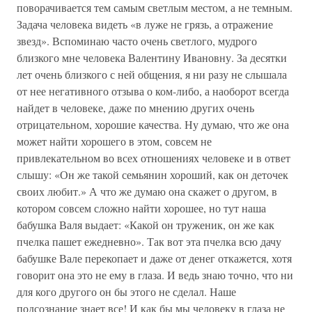
поворачивается тем самым светлым местом, а не темным.
Задача человека видеть «в луже не грязь, а отражение
звезд». Вспоминаю часто очень светлого, мудрого
близкого мне человека Валентину Ивановну. За десятки
лет очень близкого с ней общения, я ни разу не слышала
от нее негативного отзыва о ком-либо, а наоборот всегда
найдет в человеке, даже по мнению других очень
отрицательном, хорошие качества. Ну думаю, что же она
может найти хорошего в этом, совсем не
привлекательном во всех отношениях человеке и в ответ
слышу: «Он же такой семьянин хороший, как он деточек
своих любит.» А что же думаю она скажет о другом, в
котором совсем сложно найти хорошее, но тут наша
бабушка Валя выдает: «Какой он труженик, он же как
пчелка пашет ежедневно». Так вот эта пчелка всю дачу
бабушке Вале перекопает и даже от денег откажется, хотя
говорит она это не ему в глаза. И ведь знаю точно, что ни
для кого другого он бы этого не сделал. Наше
подсознание знает все! И как бы мы человеку в глаза не