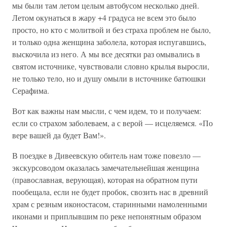
мы были там летом целым автобусом несколько дней.
Летом окунаться в жару +4 градуса не всем это было
просто, но кто с молитвой и без страха проблем не было,
и только одна женщина заболела, которая испугавшись,
выскочила из него. А мы все десятки раз омывались в
святом источнике, чувствовали словно крылья выросли,
не только тело, но и душу омыли в источнике батюшки
Серафима.
Вот как важны нам мысли, с чем идем, то и получаем:
если со страхом заболеваем, а с верой — исцеляемся. «По
вере вашей да будет Вам!».
В поездке в Дивеевскую обитель нам тоже повезло —
экскурсоводом оказалась замечательнейшая женщина
(православная, верующая), которая на обратном пути
пообещала, если не будет пробок, свозить нас в древний
храм с резным иконостасом, старинными намоленными
иконами и приплывшим по реке непонятным образом