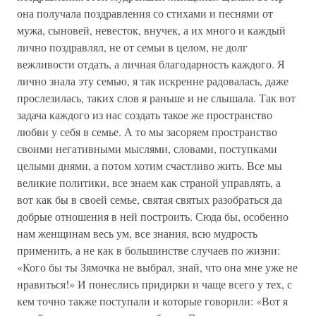
она получала поздравления со стихами и песнями от
мужа, сыновей, невесток, внучек, а их много и каждый
лично поздравлял, не от семьи в целом, не долг
вежливости отдать, а личная благодарность каждого. Я
лично знала эту семью, я так искренне радовалась, даже
прослезилась, таких слов я раньше и не слышала. Так вот
задача каждого из нас создать такое же пространство
любви у себя в семье. А то мы засоряем пространство
своими негативными мыслями, словами, поступками
целыми днями, а потом хотим счастливо жить. Все мы
великие политики, все знаем как страной управлять, а
вот как бы в своей семье, святая святых разобраться да
добрые отношения в ней построить. Сюда бы, особенно
нам женщинам весь ум, все знания, всю мудрость
применить, а не как в большинстве случаев по жизни:
«Кого бы ты Зямочка не выбрал, знай, что она мне уже не
нравиться!» И понеслись придирки и чаще всего у тех, с
кем точно также поступали и которые говорили: «Вот я