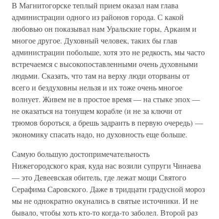
В Магнитогорске теплый прием оказал нам глава
администрации одного из районов города. С какой
любовью он показывал нам Уральские горы, Аркаим и
многое другое. Духовный человек, таких бы глав
администрации побольше, хотя это не редкость, мы часто
встречаемся с высокопоставленными очень духовными
людьми. Сказать, что там на верху люди оторваны от
всего и бездуховны нельзя и их тоже очень многое
волнует. Живем не в простое время — на стыке эпох —
не оказаться на тонущем корабле (и не за ключи от
трюмов бороться, а брешь задраить в первую очередь) —
экономику спасать надо, но духовность еще больше.
Самую большую достопримечательность
Нижегородского края, куда нас возили супруги Чинаева
— это Девеевская обитель, где лежат мощи Святого
Серафима Саровского. Даже в тридцати градусной мороз
мы не однократно окунались в святые источники. И не
бывало, чтобы хоть кто-то когда-то заболел. Второй раз