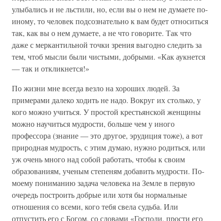
улыбались и не льстили, но, если вы о нем не думаете по-
иному, то человек подсознательно к вам будет относиться
так, как вы о нем думаете, а не что говорите. Так что
даже с меркантильной точки зрения выгодно следить за
тем, чтоб мысли были чистыми, добрыми. «Как аукнется
— так и откликнется!»
По жизни мне всегда везло на хороших людей. За
примерами далеко ходить не надо. Вокруг их столько, у
кого можно учиться. У простой крестьянской женщины
можно научиться мудрости, больше чем у иного
профессора (знание — это другое, эрудиция тоже), а вот
природная мудрость, с этим думаю, нужно родиться, или
уж очень много над собой работать, чтобы к своим
образованиям, ученым степеням добавить мудрости. По-
моему пониманию задача человека на Земле в первую
очередь построить добрые или хотя бы нормальные
отношения со всеми, кого тебя свела судьба. Или
отпустить его с Богом, со словами «Господи, прости его