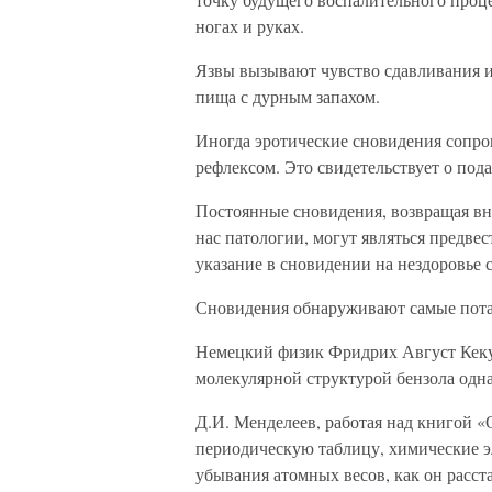
ногах и руках.
Язвы вызывают чувство сдавливания 
пища с дурным запахом.
Иногда эротические сновидения сопр
рефлексом. Это свидетельствует о под
Постоянные сновидения, возвращая в
нас патологии, могут являться предве
указание в сновидении на нездоровье 
Сновидения обнаруживают самые пота
Немецкий физик Фридрих Август Кеку
молекулярной структурой бензола одна
Д.И. Менделеев, работая над книгой «
периодическую таблицу, химические э
убывания атомных весов, как он расста