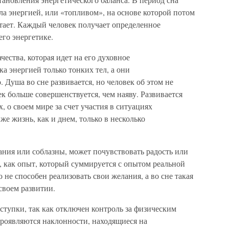
ла энергией, или «топливом», на основе которой потом
тает. Каждый человек получает определенное
его энергетике.
чества, которая идет на его духовное
а энергией только тонких тел, а они
. Душа во сне развивается, но человек об этом не
век больше совершенствуется, чем наяву. Развивается
, о своем мире за счет участия в ситуациях
 же жизнь, как и днем, только в несколько
ания или соблазны, может почувствовать радость или
е, как опыт, который суммируется с опытом реальной
не способен реализовать свои желания, а во сне такая
своем развитии.
оступки, так как отключен контроль за физическим
проявляются наклонности, находящиеся на