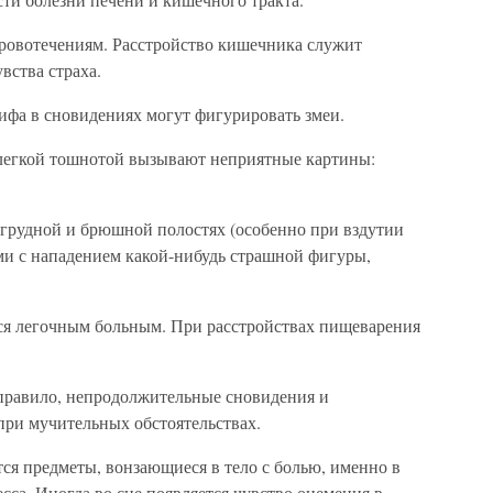
ровотечениям. Расстройство кишечника служит
вства страха.
фа в сновидениях могут фигурировать змеи.
 легкой тошнотой вызывают неприятные картины:
 грудной и брюшной полостях (особенно при вздутии
и с нападением какой-нибудь страшной фигуры,
тся легочным больным. При расстройствах пищеварения
правило, непродолжительные сновидения и
при мучительных обстоятельствах.
ся предметы, вонзающиеся в тело с болью, именно в
сса. Иногда во сне появляется чувство онемения в