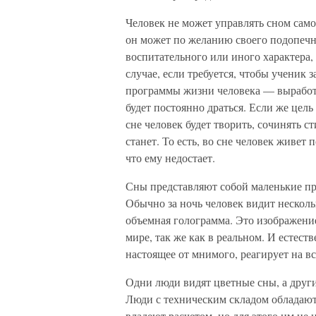
Человек не может управлять сном само
он может по желанию своего подопечно
воспитательного или иного характера,
случае, если требуется, чтобы ученик з
программы жизни человека — выработат
будет постоянно драться. Если же цел
сне человек будет творить, сочинять ст
станет. То есть, во сне человек живет
что ему недостает.
Сны представляют собой маленькие пр
Обычно за ночь человек видит нескольк
объемная голограмма. Это изображени
мире, так же как в реальном. И естест
настоящее от мнимого, реагирует на вс
Одни люди видят цветные сны, а други
Люди с техническим складом обладают
владеют расчетом, но для этого им не