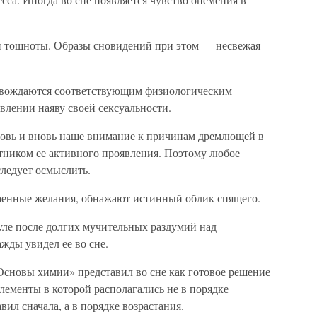
и тошноты. Образы сновидений при этом — несвежая
овождаются соответствующим физиологическим
авлении наяву своей сексуальности.
новь и вновь наше внимание к причинам дремлющей в
стником ее активного проявления. Поэтому любое
следует осмыслить.
енные желания, обнажают истинный облик спящего.
ле после долгих мучительных раздумий над
жды увидел ее во сне.
Основы химии» представил во сне как готовое решение
лементы в которой располагались не в порядке
вил сначала, а в порядке возрастания.