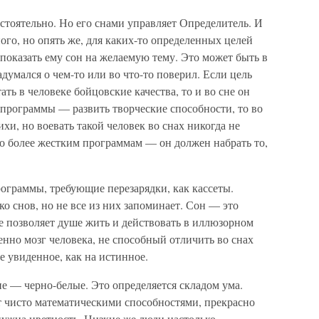
стоятельно. Но его снами управляет Определитель. И
го, но опять же, для каких-то определенных целей
 показать ему сон на желаемую тему. Это может быть в
адумался о чем-то или во что-то поверил. Если цель
ь в человеке бойцовские качества, то и во сне он
ь программы — развить творческие способности, то во
ихи, но воевать такой человек во снах никогда не
 по более жестким программам — он должен набрать то,
ограммы, требующие перезарядки, как кассеты.
о снов, но не все из них запоминает. Сон — это
е позволяет душе жить и действовать в иллюзорном
венно мозг человека, не способный отличить во снах
е увиденное, как на истинное.
е — черно-белые. Это определяется складом ума.
 чисто математическими способностями, прекрасно
 нужна цветность. Низкие же люди настолько