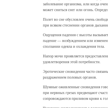
заболевание организма, или когда очен
может сниться снег или огонь. Опред
Полет во сне обусловлен очень свобо
при всяком стеснении органов дыхани
Ощущения падения с высоты вызываетс
падение — возбуждением или изменени
сползании одеяла и охлаждения тела.
Напор мочи проявляется предоставле
удовлетворения этой потребности.
Эротические сновидения часто связан
раздражением половых органов.
Шумные оживленные сновидения говор
при нервных грезах предвещают счаст
сопровождаются приливом крови к гол
Чудовища символизируют о возможност