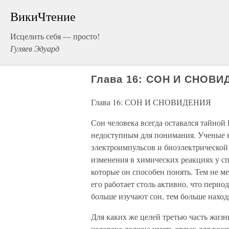
ВикиЧтение
Исцелить себя — просто!
Гуляев Эдуард
Глава 16: СОН И СНОВИ
Глава 16: СОН И СНОВИДЕНИЯ
Сон человека всегда оставался тайно
недоступным для понимания. Ученые н
электроимпульсов и биоэлектрической
изменения в химических реакциях у сп
которые он способен понять. Тем не ме
его работает столь активно, что пери
больше изучают сон, тем больше наход
Для каких же целей третью часть жизн
человека должна иметь отдых для восс