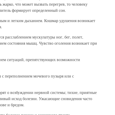
ь жарко, что может вызвать перегрев, то человеку
елитель формирует определенный сон.
дным и легким дыханием. Кошмар удушения возникает
я.
я расслаблением мускулатуры ног, бег, полет,
ем состояния мышц. Чувство оголения возникает при
нием ситуаций, препятствующих возможности
ы с переполнением мочевого пузыря или с
ят о возбуждении нервной системы; тихие, приятные
ливый исход болезни. Ужасающие сновидения часто
ове и бредом.
и болезни печени и кишечного тракта.