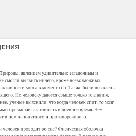
ДЕНИЯ
й Природы, явлением удивительно загадочным и
е смогли выявить ничего, кроме всевозможных
 активности мозга в момент сна. Также были выявлены
ящего. Но человеку даются свыше только те знания,
нее, ученые выяснили, что когда человек спит, то мозг
одами превышает активность в дневное время. Чем
ят в нем непонятного и противоречивого.
и человек проводит во сне? Физическая оболочка
тановления энергетического баланса. В период сна