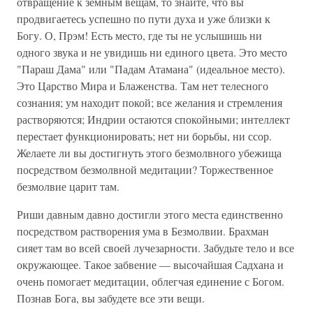
отвращение к земным вещам, то знайте, что вы
продвигаетесь успешно по пути духа и уже близки к
Богу. О, Прэм! Есть место, где ты не услышишь ни
одного звука и не увидишь ни единого цвета. Это место
"Параш Дама" или "Падам Атамана" (идеальное место).
Это Царство Мира и Блаженства. Там нет телесного
сознания; ум находит покой; все желания и стремления
растворяются; Индрии остаются спокойными; интеллект
перестает функционировать; нет ни борьбы, ни ссор.
Желаете ли вы достигнуть этого безмолвного убежища
посредством безмолвной медитации? Торжественное
безмолвие царит там.
Риши давным давно достигли этого места единственно
посредством растворения ума в Безмолвии. Брахман
сияет там во всей своей лучезарности. Забудьте тело и все
окружающее. Такое забвение — высочайшая Садхана и
очень помогает медитации, облегчая единение с Богом.
Познав Бога, вы забудете все эти вещи.