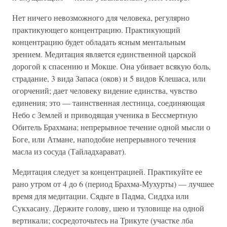
Нет ничего невозможного для человека, регулярно
практикующего концентрацию. Практикующий
концентрацию будет обладать ясным ментальным
зрением. Медитация является единственной царской
дорогой к спасению и Мокше. Она убивает всякую боль,
страдание, 3 вида Запаса (оков) и 5 видов Клешаса, или
огорчений; дает человеку видение единства, чувство
единения; это — таинственная лестница, соединяющая
Небо с Землей и приводящая ученика в Бессмертную
Обитель Брахмана; непрерывное течение одной мысли о
Боге, или Атмане, наподобие непрерывного течения
масла из сосуда (Тайладхарават).
Медитация следует за концентрацией. Практикуйте ее
рано утром от 4 до 6 (период Брахма-Мухурты) — лучшее
время для медитации. Сядьте в Падма, Сиддха или
Сукхасану. Держите голову, шею и туловище на одной
вертикали; сосредоточьтесь на Трикуте (участке лба