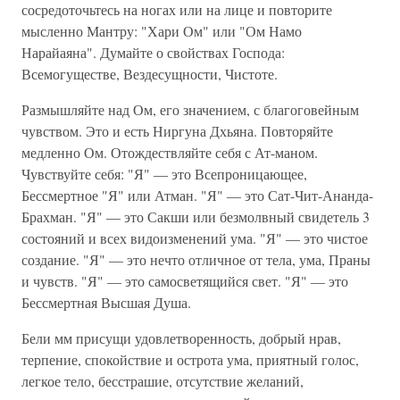
сосредоточьтесь на ногах или на лице и повторите
мысленно Мантру: "Хари Ом" или "Ом Намо
Нарайаяна". Думайте о свойствах Господа:
Всемогуществе, Вездесущности, Чистоте.
Размышляйте над Ом, его значением, с благоговейным
чувством. Это и есть Ниргуна Дхьяна. Повторяйте
медленно Ом. Отождествляйте себя с Ат-маном.
Чувствуйте себя: "Я" — это Всепроницающее,
Бессмертное "Я" или Атман. "Я" — это Сат-Чит-Ананда-
Брахман. "Я" — это Сакши или безмолвный свидетель 3
состояний и всех видоизменений ума. "Я" — это чистое
создание. "Я" — это нечто отличное от тела, ума, Праны
и чувств. "Я" — это самосветящийся свет. "Я" — это
Бессмертная Высшая Душа.
Бели мм присущи удовлетворенность, добрый нрав,
терпение, спокойствие и острота ума, приятный голос,
легкое тело, бесстрашие, отсутствие желаний,