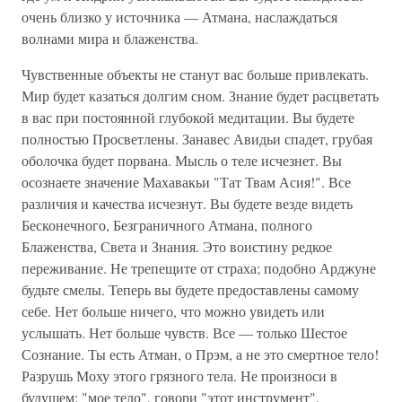
очень близко у источника — Атмана, наслаждаться
волнами мира и блаженства.
Чувственные объекты не станут вас больше привлекать.
Мир будет казаться долгим сном. Знание будет расцветать
в вас при постоянной глубокой медитации. Вы будете
полностью Просветлены. Занавес Авидьи спадет, грубая
оболочка будет порвана. Мысль о теле исчезнет. Вы
осознаете значение Махавакьи "Тат Твам Асия!". Все
различия и качества исчезнут. Вы будете везде видеть
Бесконечного, Безграничного Атмана, полного
Блаженства, Света и Знания. Это воистину редкое
переживание. Не трепещите от страха; подобно Арджуне
будьте смелы. Теперь вы будете предоставлены самому
себе. Нет больше ничего, что можно увидеть или
услышать. Нет больше чувств. Все — только Шестое
Сознание. Ты есть Атман, о Прэм, а не это смертное тело!
Разрушь Моху этого грязного тела. Не произноси в
будущем: "мое тело", говори "этот инструмент".