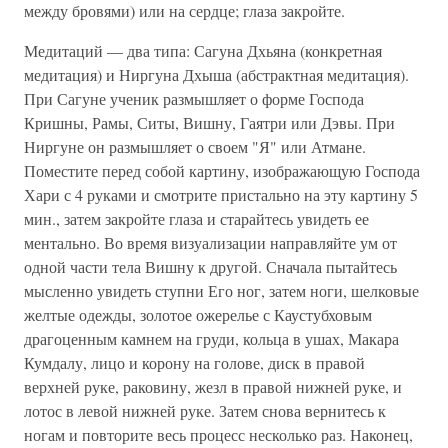
между бровями) или на сердце; глаза закройте.
Медитаций — два типа: Сагуна Дхьяна (конкретная
медитация) и Ниргуна Дхыша (абстрактная медитация).
При Сагуне ученик размышляет о форме Господа
Кришны, Рамы, Ситы, Вишну, Гаятри или Дэвы. При
Ниргуне он размышляет о своем "Я" или Атмане.
Поместите перед собой картину, изображающую Господа
Хари с 4 руками и смотрите пристально на эту картину 5
мин., затем закройте глаза и старайтесь увидеть ее
ментально. Во время визуализации направляйте ум от
одной части тела Вишну к другой. Сначала пытайтесь
мысленно увидеть ступни Его ног, затем ноги, шелковые
желтые одежды, золотое ожерелье с Каустубховым
драгоценным камнем на груди, кольца в ушах, Макара
Кумдалу, лицо и корону на голове, диск в правой
верхней руке, раковину, жезл в правой нижней руке, и
лотос в левой нижней руке. Затем снова вернитесь к
ногам и повторите весь процесс несколько раз. Наконец,