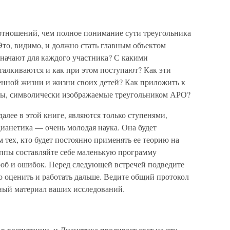
отношений, чем полное понимание сути треугольника
о, видимо, и должно стать главным объектом
значают для каждого участника? С какими
алкиваются и как при этом поступают? Как эти
енной жизни и жизни своих детей? Как приложить к
, символически изображаемые треугольником АРО?
лее в этой книге, являются только ступенями,
анетика — очень молодая наука. Она будет
 тех, кто будет постоянно применять ее теорию на
уппы составляйте себе маленькую программу
роб и ошибок. Перед следующей встречей подведите
о оценить и работать дальше. Ведите общий протокол
ный материал ваших исследований.
воспитании, и Дианетика проливает свет на эту