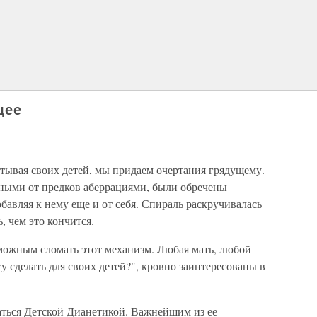
щее
тывая своих детей, мы придаем очертания грядущему.
ными от предков аберрациями, были обречены
обавляя к нему еще и от себя. Спираль раскручивалась
, чем это кончится.
можным сломать этот механизм. Любая мать, любой
гу сделать для своих детей?", кровно заинтересованы в
аться Детской Дианетикой. Важнейшим из ее