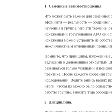
1. Семейные взаимоотношения.
Что может быть важнее для семейных 
аффинити — реальность — общение? Эт
изучения в группе. Что эти термины о
искажениями треугольника АРО они ст
искажения можно устранить из собств
межличностным отношениям принципы
Помните, что принципы, изложенные да
ведущими к дальнейшим открытиям. Ди
развиваться только усилиями и поиском
практике. После каждого собрания гр
исследований. Ведите запись ваших п
итоги, чтобы их можно было совместн
работы группы, вносите туда обобщен
2. Дисциплина.
Дисциплина — это решающий момент в 