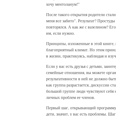
хочу ментоланум!"
После такого открытия родители стали 
меня все забито". Результат? Простуд
повторялся. А как же с вазелином? Его
им, если нужно.
Принципы, изложенные в этой книге, в
благоприятный климат. Но этим принц
в жизни, практикуясь, наблюдая и изуч
Если у вас есть друзья с детьми, заи
семейные отношения, вы можете орган
результативности в ней не должно быть
как группа разрастается, дискуссии с
большой группе люди чувствуют себя 
личных проблем ее членов.
Первый шаг, открывающий программу д
дети, значит, у вас есть проблемы. Ш