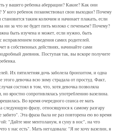
ть у вашего ребенка аберрации? Какие? Как они
 У кого ребенок позаимствовал свои выходки? Почему
н становится таким колючим и начинает плакать, если
а ни за что не будет пить молоко с печеньем? Почему?
жна быть изучена и может, если нужно, быть
 с исправлением поведения самих родителей.
тчет в собственных действиях, начинайте сами
подробный дневник. Поступая так, вы вскоре получите
ребенка.
лей. Их пятилетняя дочь заболела бронхитом, и одна
 этого девочка всю зиму страдала от простуд. Факт,
лучая состоял в том, что, хотя девочка позволяла
, но яростно сопротивлялась употреблению вазелина.
решилась. Во время очередного сеанса ее мать
а следующую фразу, относящуюся к самому разгару
е забито". Эта фраза была не раз повторена ею во время
ой: "Дайте мне ментоланум, я суну в нос", на что
 что у нас есть". Мать негодовала: "Я не хочу вазелин, я