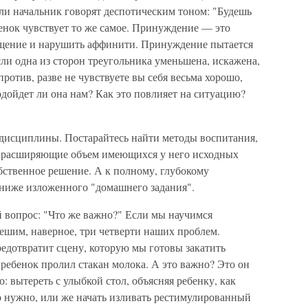
 или начальник говорят деспотическим тоном: "Будешь
енок чувствует то же самое. Принуждение — это
бщение и нарушить аффинити. Принуждение пытается
сли одна из сторон треугольника уменьшена, искажена,
против, разве не чувствуете вы себя весьма хорошо,
одойдет ли она нам? Как это повлияет на ситуацию?
дисциплины. Постарайтесь найти методы воспитания,
о расширяющие объем имеющихся у него исходных
ственное решение. А к полному, глубокому
ниже изложенного "домашнего задания".
й вопрос: "Что же важно?" Если мы научимся
решим, наверное, три четверти наших проблем.
едотвратит сцену, которую мы готовы закатить
 ребенок пролил стакан молока. А это важно? Это он
: вытереть с улыбкой стол, объясняя ребенку, как
о нужно, или же начать изливать рестимулированный