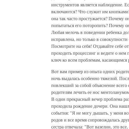
инструментов является наблюдение. Ес
включаются? Что служит им кнопками?
она так часто простужается? Почему о
попытаться его поторопить? Почему он
Любая мелочь в поведении ребенка дол
исправлена, но только в совокупности
Посмотрите на себя! Отдавайте себе о
проходить процессинг и ведите о нем 
ключ ко всем проблемам, касающимся 
Вот вам пример из опыта одних родите
ночь выдалась особенно тяжелой. После
повлекший за собой объяснение всего с
родителям лечить ее нос ментоланумом
В один прекрасный вечер проблема раз
проходила рождение дочери. Она нашл
события: "Я не могу дышать, у меня вс
родов и все время сопровождалась друг
сестра отвечала: "Вот вазелин, это все,