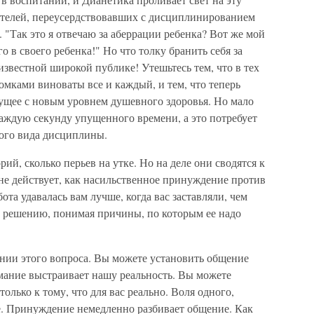
дителей, переусердствовавших с дисциплинированием
 "Так это я отвечаю за аберрации ребенка? Вот же мой
о в своего ребенка!" Но что толку бранить себя за
известной широкой публике! Утешьтесь тем, что в тех
омками виноваты все и каждый, и тем, что теперь
дущее с новым уровнем душевного здоровья. Но мало
аждую секунду упущенного времени, а это потребует
бого вида дисциплины.
ий, сколько перьев на утке. Но на деле они сводятся к
 не действует, как насильственное принуждение против
ота удавалась вам лучше, когда вас заставляли, чем
у решению, понимая причины, по которым ее надо
нии этого вопроса. Вы можете установить общение
мание выстраивает нашу реальность. Вы можете
олько к тому, что для вас реально. Воля одного,
е. Принуждение немедленно разбивает общение. Как