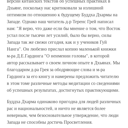
версии китайских текстов об успешных практиках в
Дхьяне, поскольку нас критиковали за излишний
оптимизм по отношению к будущему Буддха Дхармы на
Западе. Однако наш читатель д-р Теренс Грей написал
нам: "Я верю, что даже если бы мнение о том, что Восток
устал после тысячи лет усилий, было бы верно, силы
Запада так же свежи сегодня, как и у учеников Гуй
Нанга". Он любезно прислал копию маленькой книжки
м-ра Д.Е.Гардинга "О неимении головы", в которой
автор рассказывает о своем личном опыте в Дхьянах. Мы
благодарим д-ра Грея за ободряющие слова и м-ра
Гардинга за его книгу и намерены предложить читателю
в этом томе различные методы медитации со сведениями
об успешных результатах, достигнутых практикующими.
Буддха Дхарма одинаково пригодна для людей различных
рас и национальностей, и ничто не является более
неверным, чем безосновательное утверждение, что люди
Запада не способны достичь Просветления.