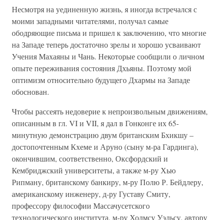
Несмотря на уединенную жизнь, я иногда встречался с
моими западными читателями, получал самые
ободряющие письма и пришел к заключению, что многие
на Западе теперь достаточно зрелы и хорошо усваивают
Учения Махаяны и Чань. Некоторые сообщили о личном
опыте переживания состояния Дхьяны. Поэтому мой
оптимизм относительно будущего Дхармы на Западе
обоснован.
Чтобы рассеять недоверие к непроизвольным движениям,
описанным в гл. VI и VII, я дал в Гонконге их 65-
минутную демонстрацию двум британским Бхикшу –
достопочтенным Кхеме и Аруно (сыну м-ра Гардинга),
окончившим, соответственно, Оксфордский и
Кембриджский университеты, а также м-ру Хью
Рипману, британскому банкиру, м-ру Полю Р. Бейдлеру,
американскому инженеру, д-ру Густаву Смиту,
профессору философии Массачусетского
технологического института, м-ру Холмсу Уэльсу, автору