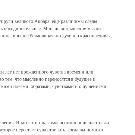
упруги великого Акбара, еще различимы следы
оль объединительные. Многие возвышения мысли
ница, внешне безмолвная, но духовно красноречивая,
яти лет нет врожденного чувства времени или
во тем, что мысленно переносятся в будущее и
скими идеями, образами, чувствами и ощущениями.
вления. И хотя это так, самовоспоминание настолько
которое перестает существовать, когда вы помните