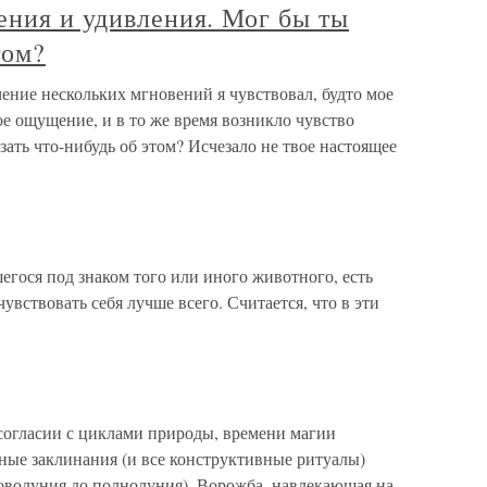
ения и удивления. Мог бы ты
том?
чение нескольких мгновений я чувствовал, будто мое
ое ощущение, и в то же время возникло чувство
зать что-нибудь об этом? Исчезало не твое настоящее
егося под знаком того или иного животного, есть
чувствовать себя лучше всего. Считается, что в эти
согласии с циклами природы, времени магии
ные заклинания (и все конструктивные ритуалы)
оволуния до полнолуния). Ворожба, навлекающая на