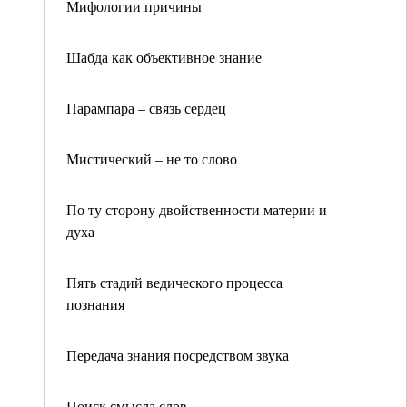
Мифологии причины
Шабда как объективное знание
Парампара – связь сердец
Мистический – не то слово
По ту сторону двойственности материи и
духа
Пять стадий ведического процесса
познания
Передача знания посредством звука
Поиск смысла слов