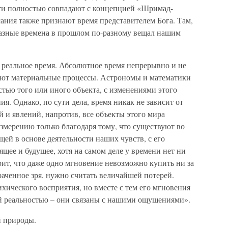
чти полностью совпадают с концепцией «Шримад-
ания также признают время представителем Бога. Там,
 разные времена в прошлом по-разному вещал нашим
 реальное время. Абсолютное время непрерывно и не
кают материальные процессы. Астрономы и математики
стью того или иного объекта, с изменениями этого
я. Однако, по сути дела, время никак не зависит от
 и явлений, напротив, все объекты этого мира
мерению только благодаря тому, что существуют во
щей в основе деятельности наших чувств, с его
ее и будущее, хотя на самом деле у времени нет ни
рит, что даже одно мгновение невозможно купить ни за
раченное зря, нужно считать величайшей потерей.
ихического восприятия, но вместе с тем его мгновения
ой реальностью – они связаны с нашими ощущениями».
й природы.