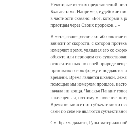
Некоторые из этих представлений по
Бхагаватам». Например, иудейские пис
в частности сказано: «Бог, который в
праотцам через Своих пророков…»
В метафизике различают абсолютное и
зависит от скорости, с которой проте
измеряют время, увязывая его со скоро
объекта или периодом его существовани
относительных по своей природе вещей
принимают свою форму и поддаются из
времени. Время является шкалой, лежа
помощью мы измеряем прошлое, настоящ
начала ни конца. Чанакья Пандит гово
какие деньги, поэтому мгновение, пот
Время не зависит от субъективного пс
сами по себе не являются субъективн
См. Брахмаджьоти, Гуны материально