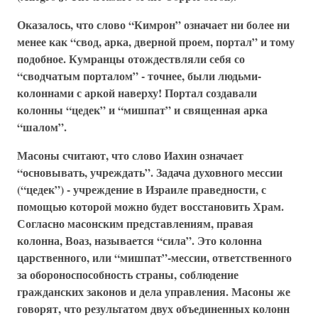
Оказалось, что слово “Кимрон” означает ни более ни
менее как “свод, арка, дверной проем, портал” и тому
подобное. Кумранцы отождествляли себя со
“сводчатым порталом” - точнее, были людьми-
колоннами с аркой наверху! Портал создавали
колонны “цедек” и “мишпат” и священная арка
“шалом”.
Масоны считают, что слово Иахин означает
“основывать, учреждать”. Задача духовного мессии
(“цедек”) - учреждение в Израиле праведности, с
помощью которой можно будет восстановить Храм.
Согласно масонским представлениям, правая
колонна, Воаз, называется “сила”. Это колонна
царственного, или “мишпат”-мессии, ответственного
за обороноспособность страны, соблюдение
гражданских законов и дела управления. Масоны же
говорят, что результатом двух объединенных колонн