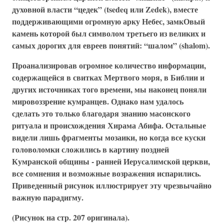
духовной власти “цедек” (tsedeq или Zedek), вместе
поддерживающими огромную арку Небес, замкОвый
камень которой был символом третьего из великих и
самых дорогих для евреев понятий: “шалом” (shalom).
Проанализировав огромное количество информации,
содержащейся в свитках Мертвого моря, в Библии и
других источниках того времени, мы наконец поняли
мировоззрение кумранцев. Однако нам удалось
сделать это только благодаря знанию масонского
ритуала и происхождения Хирама Абифа. Остальные
видели лишь фрагменты мозаики, но когда все куски
головоломки сложились в картину поздней
Кумранской общины - ранней Иерусалимской церкви,
все сомнения и возможные возражения испарились.
Приведенный рисунок иллюстрирует эту чрезвычайно
важную парадигму.
(Рисунок на стр. 207 оригинала).