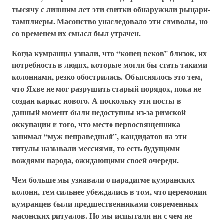
тысячу с лишним лет эти свитки обнаружили рыцари-
тамплиеры. Масонство унаследовало эти символы, но
со временем их смысл был утрачен.
Когда кумранцы узнали, что “конец веков” близок, их
потребность в людях, которые могли бы стать такими
колоннами, резко обострилась. Объяснялось это тем,
что Яхве не мог разрушить старый порядок, пока не
создан каркас нового. А поскольку эти посты в
данный момент были недоступны из-за римской
оккупации и того, что место первосвященника
занимал “муж неправедный”, кандидатов на эти
титулы называли мессиями, то есть будущими
вождями народа, ожидающими своей очереди.
Чем больше мы узнавали о парадигме кумранских
колонн, тем сильнее убеждались в том, что церемонии
кумранцев были предшественниками современных
масонских ритуалов. Но мы испытали ни с чем не