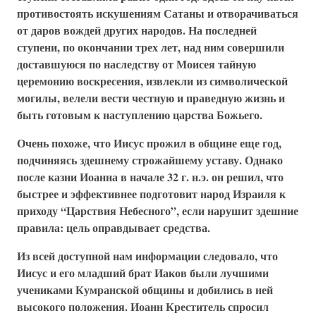
противостоять искушениям Сатаны и отворачиваться
от даров вождей других народов. На последней
ступени, по окончании трех лет, над ним совершили
доставшуюся по наследству от Моисея тайную
церемонию воскресения, извлекли из символической
могилы, велели вести честную и праведную жизнь и
быть готовым к наступлению царства Божьего.
Очень похоже, что Иисус прожил в общине еще год,
подчиняясь здешнему строжайшему уставу. Однако
после казни Иоанна в начале 32 г. н.э. он решил, что
быстрее и эффективнее подготовит народ Израиля к
приходу “Царствия Небесного”, если нарушит здешние
правила: цель оправдывает средства.
Из всей доступной нам информации следовало, что
Иисус и его младший брат Иаков были лучшими
учениками Кумранской общины и добились в ней
высокого положения. Иоанн Креститель спросил