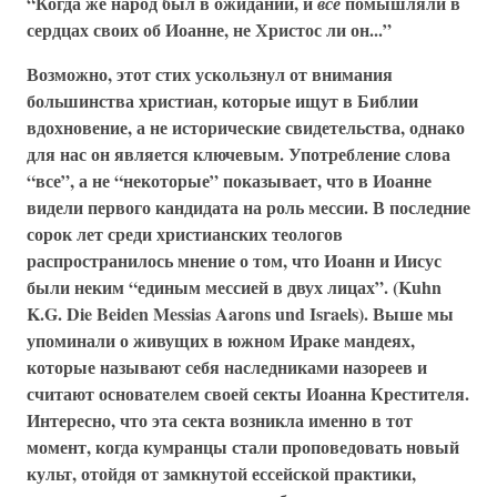
“Когда же народ был в ожидании, и
помышляли в
все
сердцах своих об Иоанне, не Христос ли он...”
Возможно, этот стих ускользнул от внимания
большинства христиан, которые ищут в Библии
вдохновение, а не исторические свидетельства, однако
для нас он является ключевым. Употребление слова
“все”, а не “некоторые” показывает, что в Иоанне
видели первого кандидата на роль мессии. В последние
сорок лет среди христианских теологов
распространилось мнение о том, что Иоанн и Иисус
были неким “единым мессией в двух лицах”. (Kuhn
K.G. Die Beiden Messias Aarons und Israels). Выше мы
упоминали о живущих в южном Ираке мандеях,
которые называют себя наследниками назореев и
считают основателем своей секты Иоанна Крестителя.
Интересно, что эта секта возникла именно в тот
момент, когда кумранцы стали проповедовать новый
культ, отойдя от замкнутой ессейской практики,