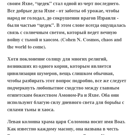
своим Яхве, “цедек” стал одной из черт последнего.
Все добрые дела Яхве - от заботы об урожае, чтобы
народ не голодал, до сокрушения врагов Израиля -
были частью “цедек”. В этом слове всегда ощущалась
связь с солнечным светом, который ведет вечную
войну с тьмой и хаосом. (Cohen N. Cosmos, chaos and
the world to come).
Хотя поклонение солнцу для многих религий,
возникших из одного корня, которым является
цивилизация шумеров, вещь слишком обычная,
чтобы разбирать этот вопрос подробно, все же следует
подчеркнуть любопытное сходство между главным
египетским божеством Амоном-Ра и Яхве. Оба они
используют благую силу дневного света для борьбы с
силами тьмы и хаоса.
Левая колонна храма царя Соломона носит имя Воаз.
Как известно каждому масону, она названа в честь