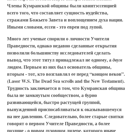
Члены Кумранской общины были квинтэссенцией
всего того, что составляет сущность иудейства,
стражами Божьего Завета и воплощением духа нации.
Иными словами, ессеи - это евреи под лупой.
Много лет ученые спорили о личности Учителя
Праведности, однако недавно сделанные открытия
позволили большинству исследователей сделать
вывод, что этот титул принадлежал не одному, а
двум
людям. Первым из них был основатель общины,
вторым - тот, кто возглавлял ее перед “концом веков”.
(Lasor W.S. The Dead Sea scrolls and the New Testament).
Трудность заключается в том, что Кумранская община
была не замкнутым сообществом, а бурно
развивающейся, быстро растущей группой,
вынужденной приспосабливаться к оказывавшемуся
на нее давлению. Следовательно, более старые свитки
говорят о первом Учителе Праведности, а более
поздние - о новом духовном лидере, которого иначе