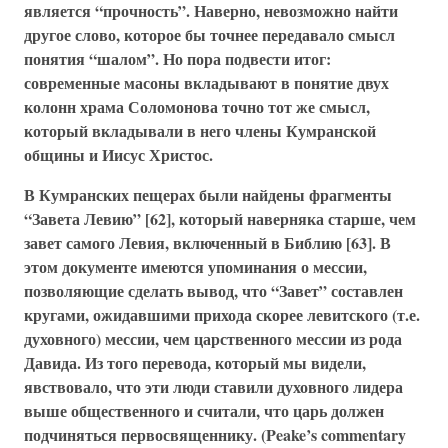
является “прочность”. Наверно, невозможно найти
другое слово, которое бы точнее передавало смысл
понятия “шалом”. Но пора подвести итог:
современные масоны вкладывают в понятие двух
колонн храма Соломонова точно тот же смысл,
который вкладывали в него члены Кумранской
общины и Иисус Христос.
В Кумранских пещерах были найдены фрагменты
“Завета Левию” [62], который наверняка старше, чем
завет самого Левия, включенный в Библию [63]. В
этом документе имеются упоминания о мессии,
позволяющие сделать вывод, что “Завет” составлен
кругами, ожидавшими прихода скорее левитского (т.е.
духовного) мессии, чем царственного мессии из рода
Давида. Из того перевода, который мы видели,
явствовало, что эти люди ставили духовного лидера
выше общественного и считали, что царь должен
подчиняться первосвященнику. (Peake’s commentary