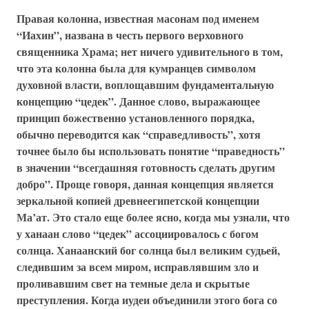
Правая колонна, известная масонам под именем
“Иахин”, названа в честь первого верховного
священника Храма; нет ничего удивительного в том,
что эта колонна была для кумранцев символом
духовной власти, воплощавшим фундаментальную
концепцию “цедек”. Данное слово, выражающее
принцип божественно установленного порядка,
обычно переводится как “справедливость”, хотя
точнее было бы использовать понятие “праведность”
в значении “всегдашняя готовность сделать другим
добро”. Проще говоря, данная концепция является
зеркальной копией древнеегипетской концепции
Ма’ат. Это стало еще более ясно, когда мы узнали, что
у ханаан слово “цедек” ассоциировалось с богом
солнца. Ханаанский бог солнца был великим судьей,
следившим за всем миром, исправлявшим зло и
проливавшим свет на темные дела и скрытые
преступления. Когда иудеи объединили этого бога со