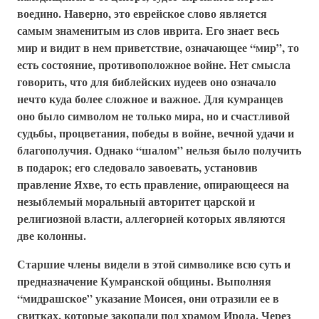
воедино. Наверно, это еврейское слово является
самым знаменитым из слов иврита. Его знает весь
мир и видит в нем приветствие, означающее “мир”, то
есть состояние, противоположное войне. Нет смысла
говорить, что для библейских иудеев оно означало
нечто куда более сложное и важное. Для кумранцев
оно было символом не только мира, но и счастливой
судьбы, процветания, победы в войне, вечной удачи и
благополучия. Однако “шалом” нельзя было получить
в подарок; его следовало завоевать, установив
правление Яхве, то есть правление, опирающееся на
незыблемый моральный авторитет царской и
религиозной власти, аллегорией которых являются
две колонны.
Старшие члены видели в этой символике всю суть и
предназначение Кумранской общины. Выполняя
“мидрашское” указание Моисея, они отразили ее в
свитках, которые закопали под храмом Ирода. Через