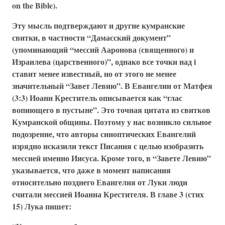
on the Bible).
Эту мысль подтверждают и другие кумранские
свитки, в частности “Дамасский документ”
(упоминающий “мессий Ааронова (священного) и
Израилева (царственного)”, однако все точки над i
ставит менее известный, но от этого не менее
значительный “Завет Левию”. В Евангелии от Матфея
(3:3) Иоанн Креститель описывается как “глас
вопиющего в пустыне”. Это точная цитата из свитков
Кумранской общины. Поэтому у нас возникло сильное
подозрение, что авторы синоптических Евангелий
изрядно исказили текст Писания с целью изобразить
мессией именно Иисуса. Кроме того, в “Завете Левию”
указывается, что даже в момент написания
относительно позднего Евангелия от Луки люди
считали мессией Иоанна Крестителя. В главе 3 (стих
15) Лука пишет: