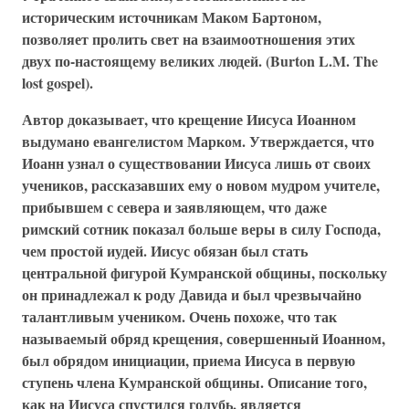
историческим источникам Маком Бартоном,
позволяет пролить свет на взаимоотношения этих
двух по-настоящему великих людей. (Burton L.M. The
lost gospel).
Автор доказывает, что крещение Иисуса Иоанном
выдумано евангелистом Марком. Утверждается, что
Иоанн узнал о существовании Иисуса лишь от своих
учеников, рассказавших ему о новом мудром учителе,
прибывшем с севера и заявляющем, что даже
римский сотник показал больше веры в силу Господа,
чем простой иудей. Иисус обязан был стать
центральной фигурой Кумранской общины, поскольку
он принадлежал к роду Давида и был чрезвычайно
талантливым учеником. Очень похоже, что так
называемый обряд крещения, совершенный Иоанном,
был обрядом инициации, приема Иисуса в первую
ступень члена Кумранской общины. Описание того,
как на Иисуса спустился голубь, является