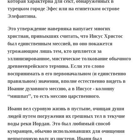
которая характерна для сект, обнаруженных в
турецком городе Эфес или на египетском острове
Элефантина.
Это утверждение наверняка напугает многих
христиан, привыкших считать, что Иисус Христос
был единственным мессией, но оно покажется
угрожающим лишь тем, кто цепляется за
эллинизированное, мистическое толкование обычного
древнееврейского термина. Если это слово
воспринимать в его первоначальном (и единственно
правильном) значении, вполне естественно видеть в
Иоанне духовного мессию, а в Иисусе - колонну
“мишпат”, то есть мессию царственного.
Иоанн вел суровую жизнь в пустыне, очищая души
людей путем погружения их грешных тел в текучие
воды реки Иордан. Это был любимый способ
кумранцев, обычно использовавших для очищения
непроточную воду из цистерн. Иоанн был