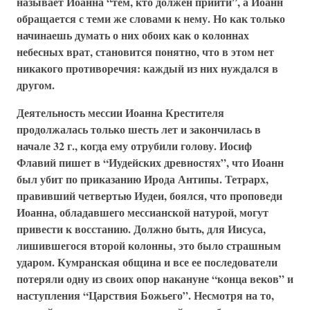
называет Иоанна “тем, кто должен прийти”, а Иоанн
обращается с теми же словами к нему. Но как только
начинаешь думать о них обоих как о колоннах
небесных врат, становится понятно, что в этом нет
никакого противоречия: каждый из них нуждался в
другом.
Деятельность мессии Иоанна Крестителя
продолжалась только шесть лет и закончилась в
начале 32 г., когда ему отрубили голову. Иосиф
Флавий пишет в “Иудейских древностях”, что Иоанн
был убит по приказанию Ирода Антипы. Тетрарх,
правивший четвертью Иудеи, боялся, что проповеди
Иоанна, обладавшего мессианской натурой, могут
привести к восстанию. Должно быть, для Иисуса,
лишившегося второй колонны, это было страшным
ударом. Кумранская община и все ее последователи
потеряли одну из своих опор накануне “конца веков” и
наступления “Царствия Божьего”. Несмотря на то,