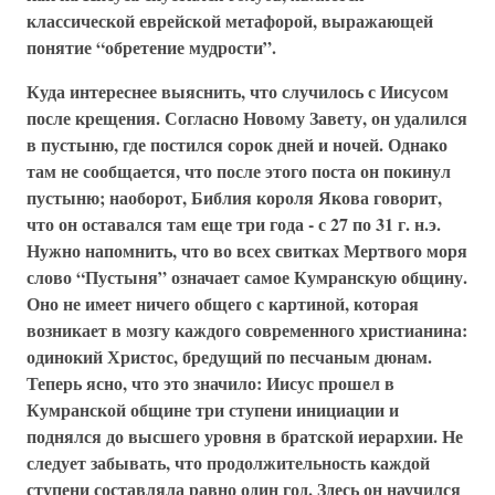
классической еврейской метафорой, выражающей
понятие “обретение мудрости”.
Куда интереснее выяснить, что случилось с Иисусом
после крещения. Согласно Новому Завету, он удалился
в пустыню, где постился сорок дней и ночей. Однако
там не сообщается, что после этого поста он покинул
пустыню; наоборот, Библия короля Якова говорит,
что он оставался там еще три года - с 27 по 31 г. н.э.
Нужно напомнить, что во всех свитках Мертвого моря
слово “Пустыня” означает самое Кумранскую общину.
Оно не имеет ничего общего с картиной, которая
возникает в мозгу каждого современного христианина:
одинокий Христос, бредущий по песчаным дюнам.
Теперь ясно, что это значило: Иисус прошел в
Кумранской общине три ступени инициации и
поднялся до высшего уровня в братской иерархии. Не
следует забывать, что продолжительность каждой
ступени составляла равно один год. Здесь он научился