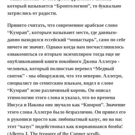
который называется “Бронтологион”, то буквально
затряслись от радости.
Принято считать, что современное арабское слово
“Кумран”, которым называют место, где давным-
давно находился ессейский “монастырь”, само по себе
ничего не значит. Однако когда нам посчастливилось
ознакомиться со вторым экземпляром тогда еще не
опубликованной книги покойного Джона Аллегро -
человека, который полностью перевел “Медный
свиток” - мы обнаружили, что это неверно. Аллегро,
специалист по семитским языкам, видел в слове
“Кумран” ясно различимый корень. Он описал
этимологию этого слова и указал, что во времена
Иисуса и Иакова оно звучало как “Кимрон”. Значение
этого слова Аллегро было безразлично. Он привел его
в рукописи просто как любопытный казус, но на нас
этот “казус” подействовал как взорвавшаяся бомба!
(Allegro J. The treasure of the Copper scroll).