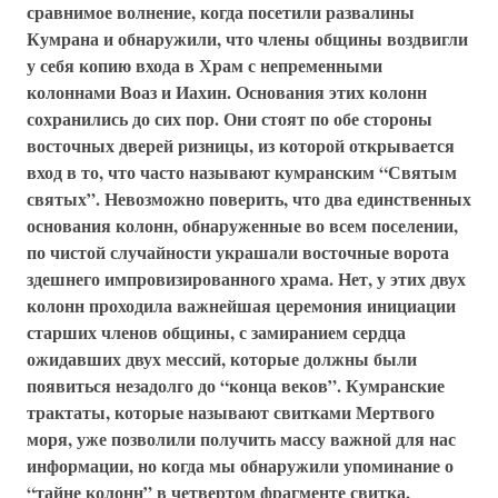
сравнимое волнение, когда посетили развалины
Кумрана и обнаружили, что члены общины воздвигли
у себя копию входа в Храм с непременными
колоннами Воаз и Иахин. Основания этих колонн
сохранились до сих пор. Они стоят по обе стороны
восточных дверей ризницы, из которой открывается
вход в то, что часто называют кумранским “Святым
святых”. Невозможно поверить, что два единственных
основания колонн, обнаруженные во всем поселении,
по чистой случайности украшали восточные ворота
здешнего импровизированного храма. Нет, у этих двух
колонн проходила важнейшая церемония инициации
старших членов общины, с замиранием сердца
ожидавших двух мессий, которые должны были
появиться незадолго до “конца веков”. Кумранские
трактаты, которые называют свитками Мертвого
моря, уже позволили получить массу важной для нас
информации, но когда мы обнаружили упоминание о
“тайне колонн” в четвертом фрагменте свитка,