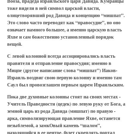
Вооза, прадеда израильского царя Давида. Кумранцы
тоже видели в ней символ царской власти,
олицетворявший род Давида и концепцию “мишпат”.
Это слово часто переводят как “правосудие”, но оно
означает намного большее, а именно царскую власть
Яхве и сам божественно установленный порядок
вещей.
С левой колонной всегда ассоциировались власть
правителя и отправление правосудия; именно в
Мицпе (другое написание слова “мишпат”) Иаков-
Израиль воздвиг свою первую колонну и именно там
Саул был провозглашен первым царем Израильским.
Пока две духовные колонны стоят на своих местах -
Учитель Праведности (цедек) по левую руку от Бога, а
земной царь из рода Давида (мишпат) по правую -
арка, символизирующая правление Яхве, останется
незыблемой, а замкОвый камень “шалом”,
находящийся в ее центре, будет скреплять портал