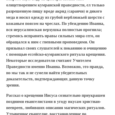
олицетворением кумранской праведности, ел только
разрешенную пищу вроде акрид (саранчи) и дикого
меда и носил одежду из грубой верблюжьей шерсти с
кожаным поясом на чреслах. По убеждению Иоанна,
вся иерусалимская верхушка полностью прогнила;
стремясь исправить нравы сильных мира сего, он
обращался к ним с гневными проповедями. Он
призывал своих слушателей к покаянию и очищению
с помощью ессейско-кумранского ритуала крещения.
Некоторые исследователи считают Учителем
Праведности именно Иоанна. Возможно, это правда,
но мы так и не сумели найти убедительных
доказательств, подтверждающих данную точку
зрения.
Рассказ о крещении Иисуса сознательно приукрашен
поздними евангелистами в угоду вкусам христиан-
неевреев, любивших описания магических ритуалов.
Утраченное евангелие, восстановленное по