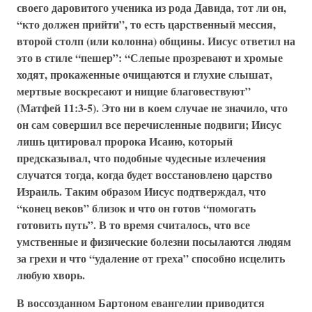
своего даровитого ученика из рода Давида, тот ли он,
“кто должен прийти”, то есть царственный мессия,
второй столп (или колонна) общины. Иисус ответил на
это в стиле “пешер”: “Слепые прозревают и хромые
ходят, прокаженные очищаются и глухие слышат,
мертвые воскресают и нищие благовествуют”
(Матфей 11:3-5). Это ни в коем случае не значило, что
он сам совершил все перечисленные подвиги; Иисус
лишь цитировал пророка Исаию, который
предсказывал, что подобные чудесные излечения
случатся тогда, когда будет восстановлено царство
Израиль. Таким образом Иисус подтверждал, что
“конец веков” близок и что он готов “помогать
готовить путь”. В то время считалось, что все
умственные и физические болезни посылаются людям
за грехи и что “удаление от греха” способно исцелить
любую хворь.
В воссозданном Бартоном евангелии приводится