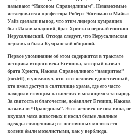
называют “Иаковом Справедливым”. Независимые
исследователи профессора Роберт Эйсенман и Майкл
Уайз сделали вывод, что этим лидером кумранцев
был Иаков-младший, брат Христа и первый епископ
Иерусалимский. Отсюда следует, что Иерусалимская
церковь и была Кумранской общиной.
Первое упоминание об этом содержится в трактате
историка второго века Егезиппа, который назвал
брата Христа, Иакова Справедливого “назиритом”
(nazirit), и упомянул, что этот человек единственный,
кто имел доступ в святилище храма, где его часто
находили стоящим на коленях и молящимся за народ.
За святость и благочестие, добавляет Егезипп, Иакова
называли “Праведным”. Этот человек не пил вина, не
вкушал мяса животных и носил белые льняные
одежды священника; от постоянных молитв его
колени были мозолистыми, как у верблюда.