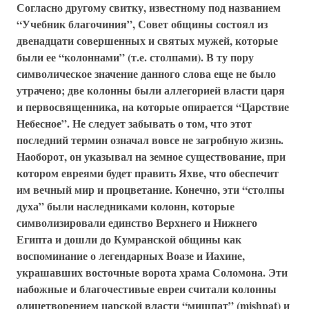
Согласно другому свитку, известному под названием
“Учебник благочиния”, Совет общины состоял из
двенадцати совершенных и святых мужей, которые
были ее “колоннами” (т.е. столпами). В ту пору
символическое значение данного слова еще не было
утрачено; две колонны были аллегорией власти царя
и первосвященника, на которые опирается “Царствие
Небесное”. Не следует забывать о том, что этот
последний термин означал вовсе не загробную жизнь.
Наоборот, он указывал на земное существование, при
котором евреями будет править Яхве, что обеспечит
им вечный мир и процветание. Конечно, эти “столпы
духа” были наследниками колонн, которые
символизировали единство Верхнего и Нижнего
Египта и дошли до Кумранской общины как
воспоминание о легендарных Воазе и Иахине,
украшавших восточные ворота храма Соломона. Эти
набожные и благочестивые евреи считали колонны
олицетворением царской власти “мишпат” (mishpat) и