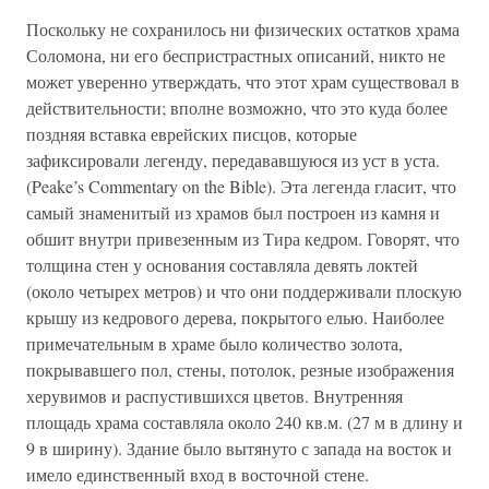
Поскольку не сохранилось ни физических остатков храма
Соломона, ни его беспристрастных описаний, никто не
может уверенно утверждать, что этот храм существовал в
действительности; вполне возможно, что это куда более
поздняя вставка еврейских писцов, которые
зафиксировали легенду, передававшуюся из уст в уста.
(Peake’s Commentary on the Bible). Эта легенда гласит, что
самый знаменитый из храмов был построен из камня и
обшит внутри привезенным из Тира кедром. Говорят, что
толщина стен у основания составляла девять локтей
(около четырех метров) и что они поддерживали плоскую
крышу из кедрового дерева, покрытого елью. Наиболее
примечательным в храме было количество золота,
покрывавшего пол, стены, потолок, резные изображения
херувимов и распустившихся цветов. Внутренняя
площадь храма составляла около 240 кв.м. (27 м в длину и
9 в ширину). Здание было вытянуто с запада на восток и
имело единственный вход в восточной стене.