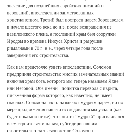
значение для позднейших еврейских писаний и
верований, впоследствии заимствованных
христианством. Третий был построен царем Зоровавелем
в начале шестого века до н.э. после возвращения из
вавилонского плена, а последний храм был сооружен
Иродом во времена Иисуса Христа и разрушен
римлянами в 70 г. н.э., через четыре года после
завершения его строительства.
Как нам предстояло узнать впоследствии, Соломон
предпринял строительство многих замечательных зданий
включая храм бога, которого мы теперь называем Яхве
или Иеговой. Оба имени - попытка перевода с иврита,
письменная форма которого, как известно, не имеет
гласных. Соломона часто называют мудрым царем, но по
мере продвижения нашего исследования мы узнали (как
будет показано ниже), что эпитет “мудрый” присваивался
всем строителям и царям, субсидировавшим
строительство, за тысячи лет до Соломона.