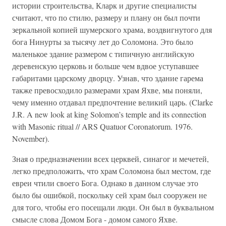
истории строительства, Кларк и другие специалисты
считают, что по стилю, размеру и плану он был почти
зеркальной копией шумерского храма, воздвигнутого для
бога Нинурты за тысячу лет до Соломона. Это было
маленькое здание размером с типичную английскую
деревенскую церковь и больше чем вдвое уступавшее
габаритами царскому дворцу. Узнав, что здание гарема
также превосходило размерами храм Яхве, мы поняли,
чему именно отдавал предпочтение великий царь. (Clarke
J.R. A new look at king Solomon’s temple and its connection
with Masonic ritual // ARS Quatuor Coronatorum. 1976.
November).
Зная о предназначении всех церквей, синагог и мечетей,
легко предположить, что храм Соломона был местом, где
евреи чтили своего Бога. Однако в данном случае это
было бы ошибкой, поскольку сей храм был сооружен не
для того, чтобы его посещали люди. Он был в буквальном
смысле слова Домом Бога - домом самого Яхве.