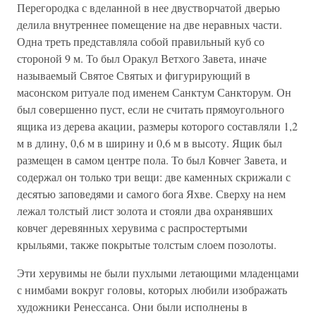
Перегородка с вделанной в нее двустворчатой дверью
делила внутреннее помещение на две неравных части.
Одна треть представляла собой правильный куб со
стороной 9 м. То был Оракул Ветхого Завета, иначе
называемый Святое Святых и фигурирующий в
масонском ритуале под именем Санктум Санкторум. Он
был совершенно пуст, если не считать прямоугольного
ящика из дерева акации, размеры которого составляли 1,2
м в длину, 0,6 м в ширину и 0,6 м в высоту. Ящик был
размещен в самом центре пола. То был Ковчег Завета, и
содержал он только три вещи: две каменных скрижали с
десятью заповедями и самого бога Яхве. Сверху на нем
лежал толстый лист золота и стояли два охранявших
ковчег деревянных херувима с распростертыми
крыльями, также покрытые толстым слоем позолоты.
Эти херувимы не были пухлыми летающими младенцами
с нимбами вокруг головы, которых любили изображать
художники Ренессанса. Они были исполнены в