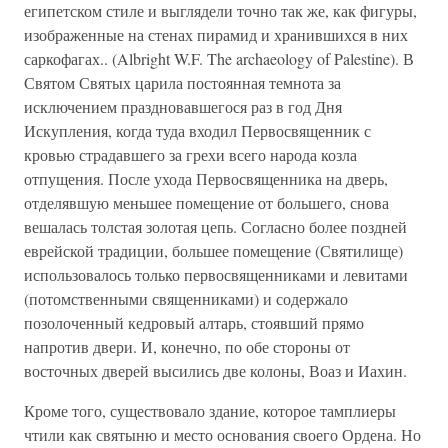
египетском стиле и выглядели точно так же, как фигуры,
изображенные на стенах пирамид и хранившихся в них
саркофагах.. (Albright W.F. The archaeology of Palestine). В
Святом Святых царила постоянная темнота за
исключением праздновавшегося раз в год Дня
Искупления, когда туда входил Первосвященник с
кровью страдавшего за грехи всего народа козла
отпущения. После ухода Первосвященника на дверь,
отделявшую меньшее помещение от большего, снова
вешалась толстая золотая цепь. Согласно более поздней
еврейской традиции, большее помещение (Святилище)
использовалось только первосвященниками и левитами
(потомственными священниками) и содержало
позолоченный кедровый алтарь, стоявший прямо
напротив двери. И, конечно, по обе стороны от
восточных дверей высились две колоны, Воаз и Иахин.
Кроме того, существовало здание, которое тамплиеры
чтили как святыню и место основания своего Ордена. Но