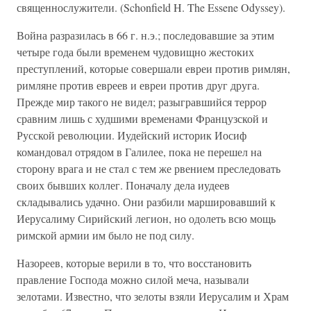
священнослужители. (Schonfield H. The Essene Odyssey).
Война разразилась в 66 г. н.э.; последовавшие за этим
четыре года были временем чудовищно жестоких
преступлений, которые совершали евреи против римлян,
римляне против евреев и евреи против друг друга.
Прежде мир такого не видел; разыгравшийся террор
сравним лишь с худшими временами Французской и
Русской революции. Иудейский историк Иосиф
командовал отрядом в Галилее, пока не перешел на
сторону врага и не стал с тем же рвением преследовать
своих бывших коллег. Поначалу дела иудеев
складывались удачно. Они разбили маршировавший к
Иерусалиму Сирийский легион, но одолеть всю мощь
римской армии им было не под силу.
Назореев, которые верили в то, что восстановить
правление Господа можно силой меча, называли
зелотами. Известно, что зелоты взяли Иерусалим и Храм