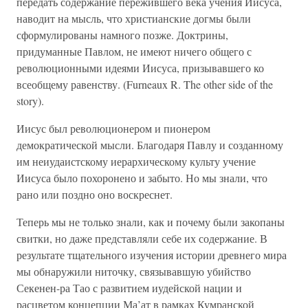
передать содержание пережившего века учения Иисуса,
наводит на мысль, что христианские догмы были
сформулированы намного позже. Доктрины,
придуманные Павлом, не имеют ничего общего с
революционными идеями Иисуса, призывавшего ко
всеобщему равенству. (Furneaux R. The other side of the
story).
Иисус был революционером и пионером
демократической мысли. Благодаря Павлу и созданному
им неиудаистскому иерархическому культу учение
Иисуса было похоронено и забыто. Но мы знали, что
рано или поздно оно воскреснет.
Теперь мы не только знали, как и почему были закопаны
свитки, но даже представляли себе их содержание. В
результате тщательного изучения истории древнего мира
мы обнаружили ниточку, связывавшую убийство
Секенен-ра Тао с развитием иудейской нации и
расцветом концепции Ма’ат в рамках Кумранской