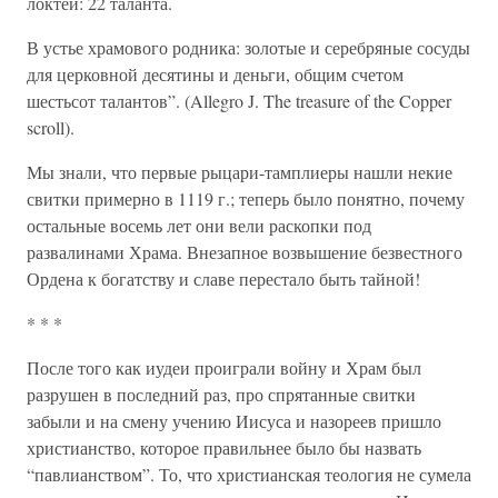
локтей: 22 таланта.
В устье храмового родника: золотые и серебряные сосуды
для церковной десятины и деньги, общим счетом
шестьсот талантов”. (Allegro J. The treasure of the Copper
scroll).
Мы знали, что первые рыцари-тамплиеры нашли некие
свитки примерно в 1119 г.; теперь было понятно, почему
остальные восемь лет они вели раскопки под
развалинами Храма. Внезапное возвышение безвестного
Ордена к богатству и славе перестало быть тайной!
* * *
После того как иудеи проиграли войну и Храм был
разрушен в последний раз, про спрятанные свитки
забыли и на смену учению Иисуса и назореев пришло
христианство, которое правильнее было бы назвать
“павлианством”. То, что христианская теология не сумела