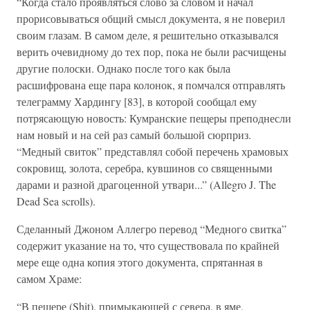
“Когда стало проявляться слово за словом и начал
прорисовываться общий смысл документа, я не поверил
своим глазам. В самом деле, я решительно отказывался
верить очевидному до тех пор, пока не были расчищены
другие полоски. Однако после того как была
расшифрована еще пара колонок, я помчался отправлять
телеграмму Хардингу [83], в которой сообщал ему
потрясающую новость: Кумранские пещеры преподнесли
нам новый и на сей раз самый большой сюрприз.
“Медный свиток” представлял собой перечень храмовых
сокровищ, золота, серебра, кувшинов со священными
дарами и разной драгоценной утвари...” (Allegro J. The
Dead Sea scrolls).
Сделанный Джоном Аллегро перевод “Медного свитка”
содержит указание на то, что существовала по крайней
мере еще одна копия этого документа, спрятанная в
самом Храме:
“В пещере (Shit), примыкающей с севера, в яме,