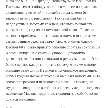
в ноябре 67 г. н.э. Предводительствуемые Иоанном из
Гисхалы, зелоты обнаружили, что многие из храмовых
священнослужителей и вождей города хотели бы
заключить мир с римлянами. Такие мысли были
недопустимы, поэтому каждый, кто высказывал эту
точку зрения, подлежал немедленной казни. Римские
легионы приближались с каждым днем, и вскоре даже
самым рьяным зелотам стало ясно, что конец близок.
Весной 68 г. было принято решение спрятать сокровища
Храма (священные свитки, утварь и церковную
десятину), чтобы они не попали в руки язычников. Это
было сделано как раз вовремя, потому что уже в июне
римляне разрушили Иерихон и Кумранское поселение.
Двумя годами позже Иерусалим был взят войсками Тита,
зелотов перебили или захватили в плен, а последние
иудеи, посвященные в тайны назореев, умерли, когда все
население Масады предпочло покончить с собой, но не
сдаться римлянам.