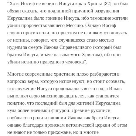
“Хотя Иосиф не верил в Иисуса как в Христа [82], он был
обязан сказать, что подлинной причиной разрушения
Иерусалима было гонение Иисуса, ибо тамошние жители
убили пророчествовавшего Мессию. Однако Иосиф
словно против воли, но при этом не слишком отклоняясь
от истины, говорит, что случившееся стало местью
иудеям за смерть Иакова Справедливого (который был
братом Иисуса, иначе называемого Христом), ибо они
убили истинно праведного человека”.
Многие современные христиане плохо разбираются в
вопросах веры, которую исповедуют, но стоит осознать,
что служение Иисуса продолжалось всего год, а Иаков
выполнял свою миссию двадцать лет, как становится
понятно, что последний был для жителей Иерусалима
куда более значимой фигурой. Древние рукописи
сообщают о роли и влиянии Иакова как брата Иисуса,
однако благодаря проискам католической церкви об этом
не знают не только прихожане, но и многие