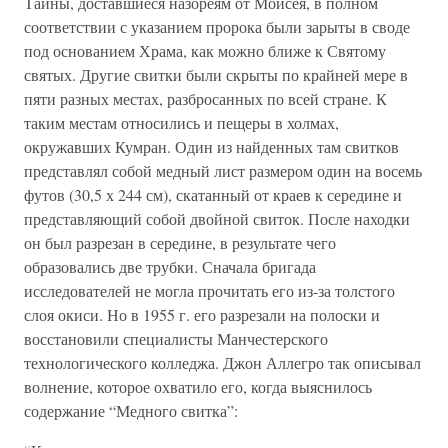
Тайны, доставшиеся назореям от Моисея, в полном
соответствии с указанием пророка были зарыты в своде
под основанием Храма, как можно ближе к Святому
святых. Другие свитки были скрыты по крайней мере в
пяти разных местах, разбросанных по всей стране. К
таким местам относились и пещеры в холмах,
окружавших Кумран. Один из найденных там свитков
представлял собой медный лист размером один на восемь
футов (30,5 х 244 см), скатанный от краев к середине и
представляющий собой двойной свиток. После находки
он был разрезан в середине, в результате чего
образовались две трубки. Сначала бригада
исследователей не могла прочитать его из-за толстого
слоя окиси. Но в 1955 г. его разрезали на полоски и
восстановили специалисты Манчестерского
технологического колледжа. Джон Аллегро так описывал
волнение, которое охватило его, когда выяснилось
содержание “Медного свитка”: