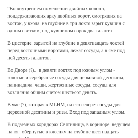
“Во внутреннем помещении двойных колонн,
поддерживающих арку двойных ворот, смотрящих на
восток, у входа, на глубине в три локтя зарыт кувшин с
одним свитком; под кувшином сорок два таланта.
В цистерне, зарытой на глубине в девятнадцать локтей
перед восточными воротами, лежат сосуды, а в яме под
ней десять талантов.
Во Дворе (?)... в девяти локтях под южным углом -
золотые и серебряные сосуды для церковной десятины,
паникадила, чаши, жертвенные сосуды, сосуды для
возлияния общим счетом шестьсот девять.
В яме (?), которая в MLHM, на его севере: сосуды для
церковной десятины и ризы. Вход под западным углом.
В подземных коридорах Святилища, в коридоре, ведущем
на юг, обернутые в клеенку на глубине шестнадцать