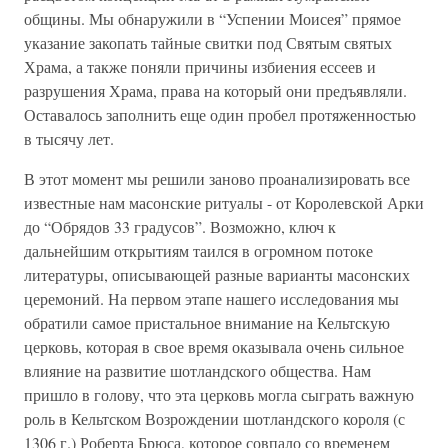
общины. Мы обнаружили в “Успении Моисея” прямое
указание закопать тайные свитки под Святым святых
Храма, а также поняли причины избиения ессеев и
разрушения Храма, права на который они предъявляли.
Оставалось заполнить еще один пробел протяженностью
в тысячу лет.
В этот момент мы решили заново проанализировать все
известные нам масонские ритуалы - от Королевской Арки
до “Обрядов 33 градусов”. Возможно, ключ к
дальнейшим открытиям таился в огромном потоке
литературы, описывающей разные варианты масонских
церемоний. На первом этапе нашего исследования мы
обратили самое пристальное внимание на Кельтскую
церковь, которая в свое время оказывала очень сильное
влияние на развитие шотландского общества. Нам
пришло в голову, что эта церковь могла сыграть важную
роль в Кельтском Возрождении шотландского короля (с
1306 г.) Роберта Брюса, которое совпало со временем