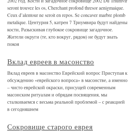
2002 год. Кости и загадочное сокровище 2002 Du Triumvir
seront trouvez les os, Cherchant profond thresor aenigmaique.
Ceux d’alentour ne seroit en repos. Se concaver marbre plomb
metalique. Центурия 5, катрен 7 Триумвира будут найдены
кости, Разыскивая глубокое сокровище загадочное.
Жители округи (те, кто вокруг, рядом) не будут знать
покоя
Вклад евреев в масонство
Вклад евреев в масонство Еврейский вопрос Приступая к
обсуждению «еврейского вопроса» в масонстве, а именно
– чисто еврейской окраски, присущей современным
масонским ритуалам и обрядам посвящения, мы
сталкиваемся с весьма реальной проблемой – с реакцией
в сегодняшнем
Сокровище старого еврея