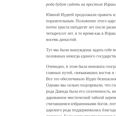
рода будут сидеть на престоле Израи
Южной Иудеей продолжали править из 
поразительным. Положение этого царс
почти триста пятьдесят лет после раск
четырехсот лет, в то время как в Изра
восемь династий.
Тут мы были вынуждены задать себе во
половинах некогда единого государств
Очевидно, в этом была виновата геогр
главных путей, связывавших восток и з
Все это обеспечивало Иудее безопаснос
Однако мы сильно подозревали, что г
рода Давида была его сплоченность, к
дарованное мистической тайной церем
считавшимся избранниками богов, по
царского рода поддерживалась благода
значение. Если наши предположения в