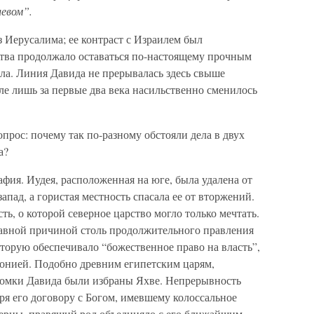
левом”.
Иерусалима; ее контраст с Израилем был
тва продолжало оставаться по-настоящему прочным
ола. Линия Давида не прерывалась здесь свыше
иле лишь за первые два века насильственно сменилось
прос: почему так по-разному обстояли дела в двух
а?
афия. Иудея, расположенная на юге, была удалена от
апад, а гористая местность спасала ее от вторжений.
ть, о которой северное царство могло только мечтать.
лавной причиной столь продолжительного правления
оторую обеспечивало “божественное право на власть”,
онией. Подобно древним египетским царям,
томки Давида были избраны Яхве. Непрерывность
ря его договору с Богом, имевшему колоссальное
ерны, правящий род объединяло с его ближайшим