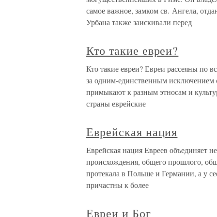
самое важное, замком св. Ангела, отд
Урбана также заискивали перед
Кто такие евреи?
Кто такие евреи? Евреи рассеяны по в
за одним-единственным исключением 
примыкают к разным этносам и культур
страны еврейские
Еврейская нация
Еврейская нация Евреев объединяет не
происхождения, общего прошлого, общ
протекала в Польше и Германии, а у се
причастны к более
Евреи и Бог