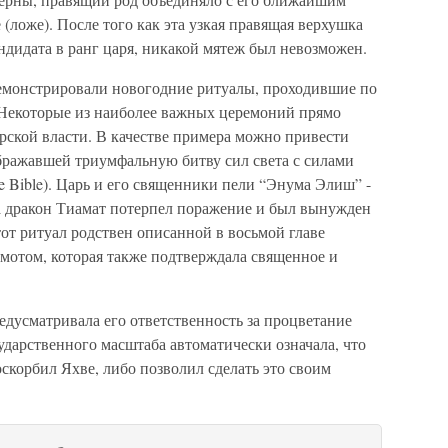
(ложе). После того как эта узкая правящая верхушка
дидата в ранг царя, никакой мятеж был невозможен.
демонстрировали новогодние ритуалы, проходившие по
 Некоторые из наиболее важных церемоний прямо
ской власти. В качестве примера можно привести
ображавшей триумфальную битву сил света с силами
the Bible). Царь и его священники пели “Энума Элиш” -
са дракон Тиамат потерпел поражение и был вынужден
от ритуал родствен описанной в восьмой главе
емотом, которая также подтверждала священное и
редусматривала его ответственность за процветание
ударственного масштаба автоматически означала, что
оскорбил Яхве, либо позволил сделать это своим