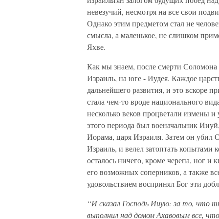
невезучий, несмотря на все свои подв
Однако этим предметом стал не челове
смысла, а маленькое, не слишком прим
Яхве.
Как мы знаем, после смерти Соломона с
Израиль, на юге - Иудея. Каждое царс
дальнейшего развития, и это вскоре п
стала чем-то вроде национального вида
несколько веков процветали измены и
этого периода был военачальник Ииуй,
Иорама, царя Израиля. Затем он убил 
Израиль, и велел затоптать копытами к
осталось ничего, кроме черепа, ног и
его возможных соперников, а также все
удовольствием воспринял Бог эти добл
“И сказал Господь Ииую: за то, что т
выполнил над домом Ахавовым все, что