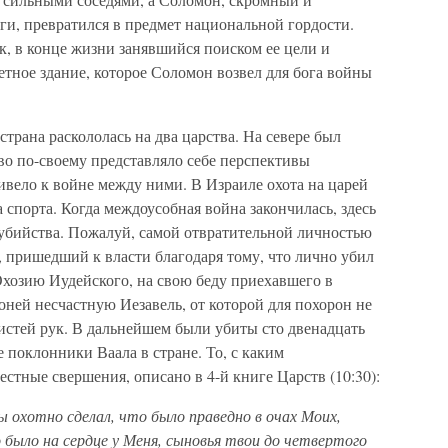
иги, превратился в предмет национальной гордости.
к, в конце жизни занявшийся поиском ее цели и
етное здание, которое Соломон возвел для бога войны
трана раскололась на два царства. На севере был
тво по-своему представляло себе перспективы
ривело к войне между ними. В Израиле охота на царей
 спорта. Когда междоусобная война закончилась, здесь
 убийства. Пожалуй, самой отвратительной личностью
 пришедший к власти благодаря тому, что лично убил
Охозию Иудейского, на свою беду приехавшего в
оней несчастную Иезавель, от которой для похорон не
 кистей рук. В дальнейшем были убиты сто двенадцать
 поклонники Ваала в стране. То, с каким
естные свершения, описано в 4-й книге Царств (10:30):
ы охотно сделал, что было праведно в очах Моих,
 было на сердце у Меня, сыновья твои до четвертого