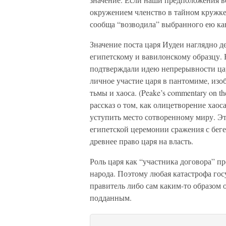
окружением членство в тайном кружке 
сообща “возводила” выбранного ею кан
Значение поста царя Иудеи наглядно 
египетскому и вавилонскому образцу.
подтверждали идею непрерывности цар
личное участие царя в пантомиме, из
тьмы и хаоса. (Peake’s commentary on 
рассказ о том, как олицетворение хао
уступить место сотворенному миру. Эт
египетской церемонии сражения с бег
древнее право царя на власть.
Роль царя как “участника договора” п
народа. Поэтому любая катастрофа гос
правитель либо сам каким-то образом 
подданным.