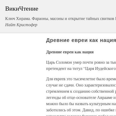
ВикиЧтение
Ключ Хирама. Фараоны, масоны и открытие тайных свитков
Найт Кристофер
Древние евреи как наци
Древние евреи как нация
Царь Соломон умер почти ровно за тыс
претендент на титул “Царя Иудейского
Для евреев это тысячелетие было врем
случае не сдачи. Оно характеризовал
стремлением к созданию собственной 
легенды об отце-основателе Аврааме и 
можно было бы назвать культурным на
заботились об этом. Давид, по ошибке
израильтян залогом будущих побед на