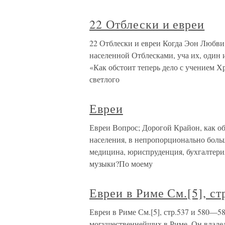
22 Отблески и евреи
22 Отблески и евреи Когда Эон Любви,
населенной Отблесками, уча их, один 
«Как обстоит теперь дело с учением Хр
светлого
Евреи
Евреи Вопрос; Дорогой Крайон, как об
населения, в непропорционально больш
медицина, юриспруденция, бухгалтерия
музыки?По моему
Евреи в Риме См.[5], с
Евреи в Риме См.[5], стр.537 и 580—58
могущественнейших в Риме. Он владел 