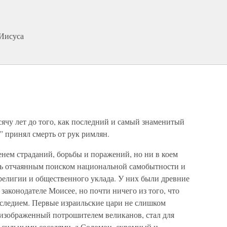
 Иисуса
я
ячу лет до того, как последний и самый знаменитый
” принял смерть от рук римлян.
енем страданий, борьбы и поражений, но ни в коем
ось отчаянным поиском национальной самобытности и
религии и общественного уклада. У них были древние
законодателе Моисее, но почти ничего из того, что
следием. Первые израильские цари не слишком
 изображенный потрошителем великанов, стал для
д сильными соседями, а Соломон, скромный и