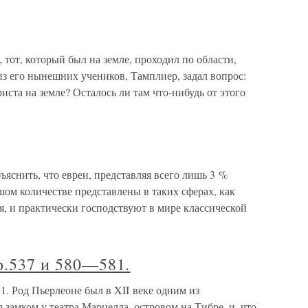
 тот, который был на земле, проходил по области,
из его нынешних учеников, Тамплиер, задал вопрос:
иста на земле? Осталось ли там что-нибудь от этого
ъяснить, что евреи, представляя всего лишь 3 %
ом количестве представлены в таких сферах, как
, и практически господствуют в мире классической
тр.537 и 580—581.
1. Род Пьерлеоне был в XII веке одним из
замком у театра Марцелла, островом на Тибре, и, что