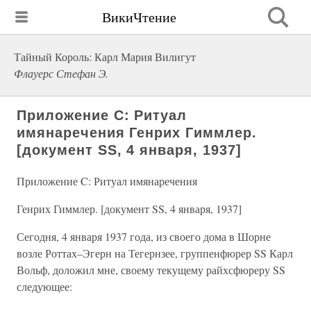
ВикиЧтение
Тайный Король: Карл Мария Вилигут
Флауерс Стефан Э.
Приложение C: Ритуал
имянаречения Генрих Гиммлер.
[документ SS, 4 января, 1937]
Приложение C: Ритуал имянаречения
Генрих Гиммлер. [документ SS, 4 января, 1937]
Сегодня, 4 января 1937 года, из своего дома в Шорне
возле Роттах–Эгерн на Тегернзее, группенфюрер SS Карл
Вольф, доложил мне, своему текущему райхсфюреру SS
следующее: