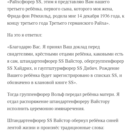
«Райхсфюрер SS, этим я представляю Вам нашего
третьего ребёнка, первого сына, которого моя жена,
Фрида фон Рёмхильд, родила мне 14 декабря 1936 года, к
концу третьего года Третьего германского Райха».
На это я ответил:
«Благодарю Вас. Я принял Ваш доклад перед
свидетелями, крёстными отцами ребёнка, каковыми есть
я сам, штандартенфюрер SS Вайстор, обергруппенфюрер
SS Хайдрих, и гауптштурмфюрер SS Дибич. Рождение
Вашего ребёнка будет зарегистрировано в списках SS, и
обозначено в клановой книге SS».
Тогда группенфюрер Вольф передал ребёнка матери. Я
отдал распоряжение штандартенфюреру Вайстору
исполнить церемонию имянаречения.
Штандартенфюрер SS Вайстор обернул ребёнка синей
лентой жизни и произнёс традиционные слова: