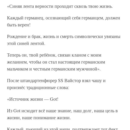
«Синяя лента верности проходит сквозь твою жизнь.
Каждый германец, осознающий себя германцем, должен
быть верен!
Рождение и брак, жизнь и смерть символически увязаны
этой синей лентой.
Теперь он, твой ребёнок, связан кланом с моим
желанием, чтобы он стал настоящим германским
мальчиком и честным германским мужчиной».
После штандартенфюрер SS Вайстор взял чашу и
произнёс традиционные слова:
«Источник жизни — Got!
Из Got исходит всё наше знание, наш долг, наша цель в
жизни, наше понимание жизни.
Каждый, пьющий из этой чаши, подтверждает тот факт,