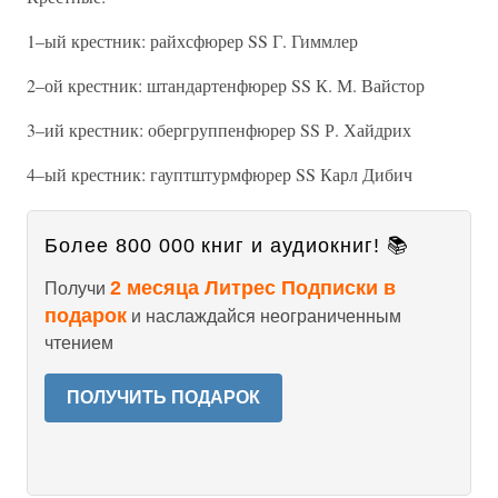
1–ый крестник: райхсфюрер SS Г. Гиммлер
2–ой крестник: штандартенфюрер SS К. М. Вайстор
3–ий крестник: обергруппенфюрер SS Р. Хайдрих
4–ый крестник: гауптштурмфюрер SS Карл Дибич
Более 800 000 книг и аудиокниг! 📚
2 месяца Литрес Подписки в
Получи
подарок
и наслаждайся неограниченным
чтением
ПОЛУЧИТЬ ПОДАРОК