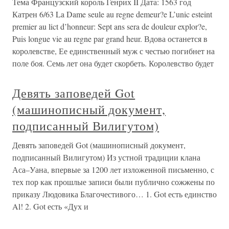
Тема Французский король Генрих II Дата: 1563 год
Катрен 6/63 La Dame seule au regne demeur?e L’unic esteint
premier au lict d’honneur: Sept ans sera de douleur explor?e,
Puis longue vie au regne par grand heur. Вдова останется в
королевстве, Ее единственный муж с честью погибнет на
поле боя. Семь лет она будет скорбеть. Королевство будет
Девять заповедей Got
(машинописный документ,
подписанный Вилигутом)
Девять заповедей Got (машинописный документ,
подписанный Вилигутом) Из устной традиции клана
Аса–Уана, впервые за 1200 лет изложенной письменно, с
тех пор как прошлые записи были публично сожжены по
приказу Людовика Благочестивого… 1. Got есть единство
Al! 2. Got есть «Дух и